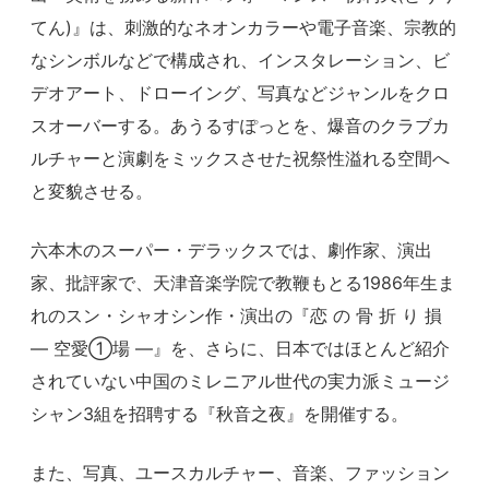
てん)』は、刺激的なネオンカラーや電子音楽、宗教的
なシンボルなどで構成され、インスタレーション、ビ
デオアート、ドローイング、写真などジャンルをクロ
スオーバーする。あうるすぽっとを、爆音のクラブカ
ルチャーと演劇をミックスさせた祝祭性溢れる空間へ
と変貌させる。
六本木のスーパー・デラックスでは、劇作家、演出
家、批評家で、天津音楽学院で教鞭もとる1986年生ま
れのスン・シャオシン作・演出の『恋 の 骨 折 り 損
― 空愛①場 ―』を、さらに、日本ではほとんど紹介
されていない中国のミレニアル世代の実力派ミュージ
シャン3組を招聘する『秋音之夜』を開催する。
また、写真、ユースカルチャー、音楽、ファッション