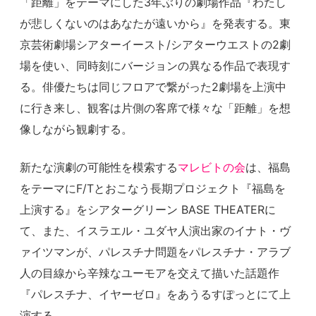
「距離」をテーマにした3年ぶりの劇場作品『わたし
が悲しくないのはあなたが遠いから』を発表する。東
京芸術劇場シアターイースト/シアターウエストの2劇
場を使い、同時刻にバージョンの異なる作品で表現す
る。俳優たちは同じフロアで繋がった2劇場を上演中
に行き来し、観客は片側の客席で様々な「距離」を想
像しながら観劇する。
新たな演劇の可能性を模索する
マレビトの会
は、福島
をテーマにF/Tとおこなう長期プロジェクト『福島を
上演する』をシアターグリーン BASE THEATERに
て、また、イスラエル・ユダヤ人演出家のイナト・ヴ
ァイツマンが、パレスチナ問題をパレスチナ・アラブ
人の目線から辛辣なユーモアを交えて描いた話題作
『パレスチナ、イヤーゼロ』をあうるすぽっとにて上
演する。