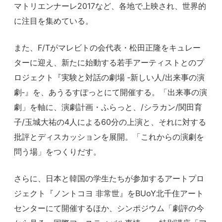
マトリエンナーレ2017など、各地で上映され、世界的
に注目を集めている。
また、F/Tがマレビトの会代表・松田正隆をキュレー
ターに迎え、新たに始動する若手アーティストとのプ
ロジェクト『実験と対話の劇場 ‐新しい人/出来事の演
劇‐』を、あうるすぽっとにて開催する。「出来事の演
劇」を軸に、演劇計画・ふらっと、/シラカン/関田育
子/玉城大祐の4人による60分の上演と、それに対する
批評とディスカッションを展開。「これからの演劇を
問う場」をつくりだす。
さらに、日本と韓国の学生たちが参加するアートプロ
ジェクト『ノントコヨ 非常世』をBUoY北千住アート
センターにて開催するほか、シンポジウム「劇評の今