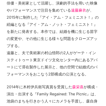
俳優・美術家として活躍し、演劇的手法を用いた映像
やパフォーマンスで注目を集めている
遠藤麻衣
が、
2015年に制作した『アイ・アム・フェミニスト！』の
続編となる『アイ・アム・ノット・フェミニスト！』
を新たに発表する。本作では、結婚を機に生じる苗字
の変更や、その他に生じる様々な問題をクローズアッ
プする。
遠藤と、夫で美術家の村山悟郎の2人がゲーテ・イン
スティトゥート東京ドイツ文化センター内にあるアパ
ートにて滞在製作した展示と、他の空間で結婚式のパ
フォーマンスをおこなう2部構成の公演となる。
2014年に木村伊兵衛写真賞を受賞した
森栄喜
が構成・
演出・出演する『Family Regained: The Picnic』は、
池袋のまちを行きかう人々にカメラを手渡し、森自身