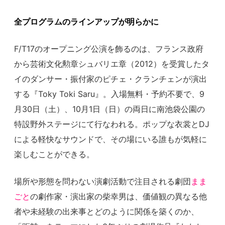
全プログラムのラインアップが明らかに
F/T17のオープニング公演を飾るのは、フランス政府
から芸術文化勲章シュバリエ章（2012）を受賞したタ
イのダンサー・振付家のピチェ・クランチェンが演出
する『Toky Toki Saru』。入場無料・予約不要で、9
月30日（土）、10月1日（日）の両日に南池袋公園の
特設野外ステージにて行なわれる。ポップな衣裳とDJ
による軽快なサウンドで、その場にいる誰もが気軽に
楽しむことができる。
場所や形態を問わない演劇活動で注目される劇団
まま
ごと
の劇作家・演出家の柴幸男は、価値観の異なる他
者や未経験の出来事とどのように関係を築くのか、