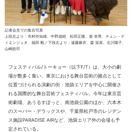
記者会見での集合写真
上段左より：市村作知雄、中野成樹、松田正隆、柴 幸男、チェン・テ
ィエンジュオ、福田 毅／下段左より：遠藤麻衣、森 栄喜、北川陽子、
山崎皓司
フェスティバル/トーキョー（以下F/T）は、大小の劇
場が数多く集い、東京における舞台芸術の拠点として
位置づけられる演劇の街・池袋エリアを中心に開催さ
れる国際的な舞台芸術フェスティバル。今年は東京芸
術劇場、あうるすぽっと、南池袋公園のほか、六本木
のスーパー・デラックスや、千葉県松戸市のレジデン
ス施設PARADISE AIRなど、池袋エリア外の会場も予
定されている。