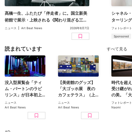
髙橋一生、ふたたび「伴走者」に。国立新美
シャネル・
術館で展示・上映される《関わり混ざる三日
ターリング
間》が記録した「見えない時間」
く味わうギ
ニュース
Art Beat News
2026年8月7日
フォトレポート
Sponsored
読まれています
すべて見る
没入型展覧会「ティ
【美術館のグッズ】
時代を超え
ム・バートンのラビ
「大ゴッホ展 夜の
受け継がれ
リンス」が日本初上
カフェテラス」（上
の美。「大
陸。豊洲のCREVIA
野の森美術館）で見
日本美術コ
ニュース
ニュース
フォトレポート
BASE Tokyoで11月開
つけた、編集部おす
ン 百花繚乱〜海を越
Art Beat News
Art Beat News
Naomi
幕
すめグッズ10選
えた江戸絵
京都美術館
ト
AD