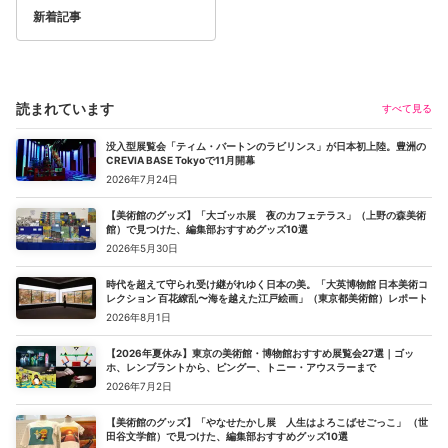
新着記事
読まれています
すべて見る
没入型展覧会「ティム・バートンのラビリンス」が日本初上陸。豊洲の
CREVIA BASE Tokyoで11月開幕
2026年7月24日
【美術館のグッズ】「大ゴッホ展 夜のカフェテラス」（上野の森美術
館）で見つけた、編集部おすすめグッズ10選
2026年5月30日
時代を超えて守られ受け継がれゆく日本の美。「大英博物館 日本美術コ
レクション 百花繚乱〜海を越えた江戸絵画」（東京都美術館）レポート
2026年8月1日
【2026年夏休み】東京の美術館・博物館おすすめ展覧会27選｜ゴッ
ホ、レンブラントから、ピングー、トニー・アウスラーまで
2026年7月2日
【美術館のグッズ】「やなせたかし展 人生はよろこばせごっこ」 （世
田谷文学館）で見つけた、編集部おすすめグッズ10選