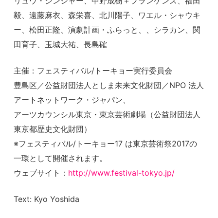
リュウ・シンシャー、中野成樹＋フランケンズ、福田
毅、遠藤麻衣、森栄喜、北川陽子、ワエル・シャウキ
ー、松田正隆、演劇計画・ふらっと、、シラカン、関
田育子、玉城大祐、長島確
主催：フェスティバル/トーキョー実行委員会
豊島区／公益財団法人としま未来文化財団／NPO 法人
アートネットワーク・ジャパン、
アーツカウンシル東京・東京芸術劇場（公益財団法人
東京都歴史文化財団）
※フェスティバル/トーキョー17 は東京芸術祭2017の
一環として開催されます。
ウェブサイト：
http://www.festival-tokyo.jp/
Text: Kyo Yoshida