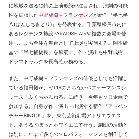
に地域を巡る独特の上演形態が注目され、演劇の可能
性を拡張した
中野成樹＋フランケンズ
が新作『半七半
八(はんしちきどり)』を発表する。千葉県松戸市内に
あるレジデンス施設PARADISE AIRや複数の会場を使
用し、まち全体を舞台として上演を実施する。岡本綺
堂の『半七捕物長』を原案に、作・演出を中野成樹、
ドラマトゥルクを長島確が務める。
また、中野成樹＋フランケンズの俳優としても活躍し
ている福田毅が、F/T16のまちなかパフォーマンスシ
リーズ『ふくちゃんねる』に続き、今年もソロ企画で
参加する。自身が作・演出・出演する新作『アドベン
チャーBINGO!!』を、東京芸術劇場アトリエウエス
ト、あうるすぽっとホワイエにて行う。劇団の活動と
は別にこれまで多くのソロパフォーマンスを創作して