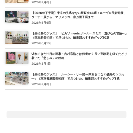
2026年7月6日
【2026年下半期】東京の見逃せない展覧会46選：ルーヴル美術館展、
ターナー展から、マリメッコ、森万里子展まで
2026年6月6日
【美術館のグッズ】「ピカソ meets ポール・スミス 遊び心の冒険へ」
（国立新美術館）で見つけた、編集部おすすめグッズ10選
2026年6月10日
遅れてきた注目の画家・吉村宗浩とは何者か？ 長い実験期を経てたどり
着いた「悲しみ」の絵画
2026年8月1日
【美術館のグッズ】「ルーシー・リー展 ―東西をつなぐ優美のうつわ
―」（東京都庭園美術館）で見つけた、編集部おすすめグッズ8選
2026年7月8日