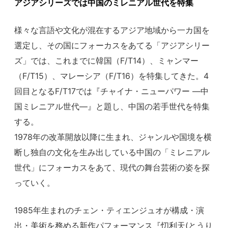
アジアシリーズでは中国のミレニアル世代を特集
様々な言語や文化が混在するアジア地域から一カ国を
選定し、その国にフォーカスをあてる「アジアシリー
ズ」では、これまでに韓国（F/T14）、ミャンマー
（F/T15）、マレーシア（F/T16）を特集してきた。4
回目となるF/T17では『チャイナ・ニューパワー —中
国ミレニアル世代—』と題し、中国の若手世代を特集
する。
1978年の改革開放以降に生まれ、ジャンルや国境を横
断し独自の文化を生み出している中国の「ミレニアル
世代」にフォーカスをあて、現代の舞台芸術の姿を探
っていく。
1985年生まれのチェン・ティエンジュオが構成・演
出・美術を務める新作パフォーマンス『忉利天(とうり