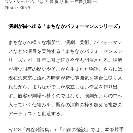
スン・シャオシン『恋 の 骨 折 り 損 ― 空愛①場 ―』
Photo：KillaiB
演劇が街へ出る「まちなかパフォーマンスシリーズ」
まちなかの様々な場所で、演劇、美術、パフォーマン
スなどの演目を実施する「まちなかパフォーマンスシ
リーズ」が、昨年に引き続き今年も開催される。場所
が持つ固有の歴史やそこから生まれた物語、さらには
現在の東京に流れる時間が持つ雰囲気を舞台に取り入
れながら、まちなかでしか成立しない作品を作り出
す。観客が劇場へ赴くのではなく、演劇がまちの中へ
入っていく仕組みを、既存の演劇の枠を超える複数の
アーティストと創造する。
F/T13『四谷雑談集』+『四家の怪談』では、本を片手