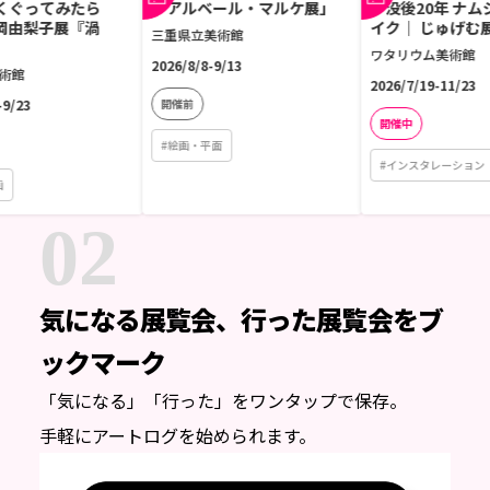
ってみたら
「アルベール・マルケ展」
「没後20年 ナムジ
岡由梨子展『渦
イク｜ じゅげむ展」
三重県立美術館
ワタリウム美術館
2026/8/8-9/13
2026/7/19-11/23
3
開催前
開催中
#
絵画・平面
#
インスタレーション
02
気になる展覧会、
行った展覧会を
ブ
ックマーク
「気になる」「行った」をワンタップで保存。
手軽にアートログを始められます。