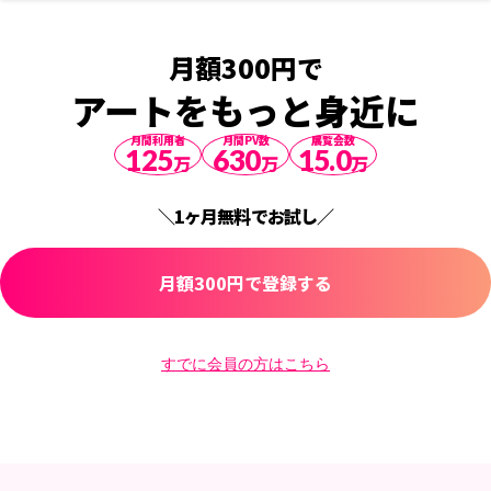
/events/comments/post/-/2006%2F8349
月額300円で
アートをもっと身近に
月間利用者
月間PV数
展覧会数
125
630
15.0
万
万
万
＼1ヶ月無料でお試し／
月額300円で登録する
すでに会員の方はこちら