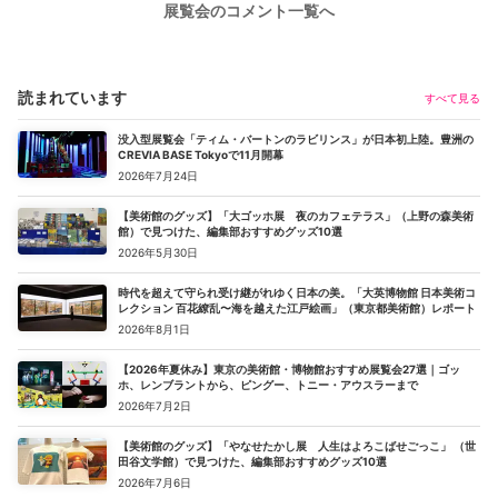
展覧会のコメント一覧へ
読まれています
すべて見る
没入型展覧会「ティム・バートンのラビリンス」が日本初上陸。豊洲の
CREVIA BASE Tokyoで11月開幕
2026年7月24日
【美術館のグッズ】「大ゴッホ展 夜のカフェテラス」（上野の森美術
館）で見つけた、編集部おすすめグッズ10選
2026年5月30日
時代を超えて守られ受け継がれゆく日本の美。「大英博物館 日本美術コ
レクション 百花繚乱〜海を越えた江戸絵画」（東京都美術館）レポート
2026年8月1日
【2026年夏休み】東京の美術館・博物館おすすめ展覧会27選｜ゴッ
ホ、レンブラントから、ピングー、トニー・アウスラーまで
2026年7月2日
【美術館のグッズ】「やなせたかし展 人生はよろこばせごっこ」 （世
田谷文学館）で見つけた、編集部おすすめグッズ10選
2026年7月6日