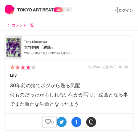
ログイン
Ja
En
コメント一覧
Take Ninagawa
大竹伸朗 「網膜」
2025年10月11日～2026年1月17日
2025年12月05日 00:09
Lily
30年前の捨てポジから甦る気配
何ものだったかもしれない何かが写り、絵画となる事
でまた新たな生命となったよう
0