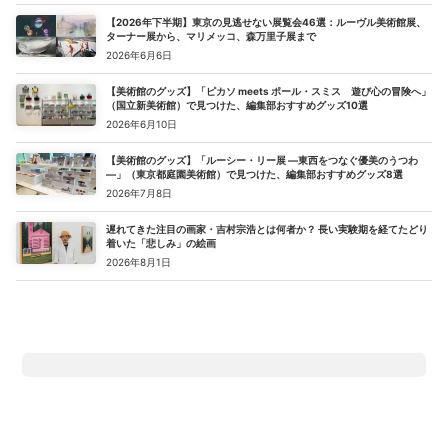
【2026年下半期】東京の見逃せない展覧会46選：ルーヴル美術館展、
ターナー展から、マリメッコ、森万里子展まで
2026年6月6日
【美術館のグッズ】「ピカソ meets ポール・スミス 遊び心の冒険へ」
（国立新美術館）で見つけた、編集部おすすめグッズ10選
2026年6月10日
【美術館のグッズ】「ルーシー・リー展 ―東西をつなぐ優美のうつわ
―」（東京都庭園美術館）で見つけた、編集部おすすめグッズ8選
2026年7月8日
遅れてきた注目の画家・吉村宗浩とは何者か？ 長い実験期を経てたどり
着いた「悲しみ」の絵画
2026年8月1日