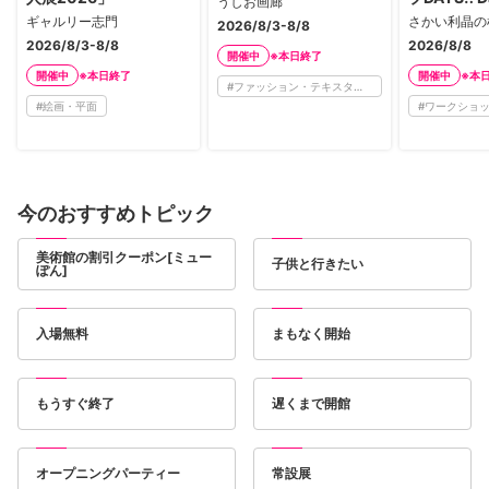
うしお画廊
ギャルリー志門
さかい利晶の
2026/8/3-8/8
2026/8/3-8/8
2026/8/8
※本日終了
開催中
※本日終了
※本
開催中
開催中
#
ファッション・テキスタイル
#
絵画・平面
#
ワークショ
今のおすすめトピック
美術館の割引クーポン[ミュー
子供と行きたい
ぽん]
入場無料
まもなく開始
もうすぐ終了
遅くまで開館
オープニングパーティー
常設展