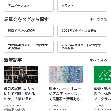
アニメーション
イラスト
展覧会をタグから探す
すべて見る
関西で見たい展覧会
2026年のおすすめ展覧会
2026年8月スタートのおすす
2026年7月スタートのおすす
め展覧会
め展覧会
新着記事
すべて見る
暴力の記憶は、いか
銀座・ポーラ ミュー
京都・亀岡
にして招待に変わる
ジアム アネックスに
園で、体験
のか。「第12回ヒロ
て美術家の清川あさ
プログラム
シマ賞受賞記念 メ
みと彫刻家の名和晃
PARK PR
フォトレポート
ニュース
ニュース
ル・チン展」（広島
平による二人展
が今秋開催
灰咲光那（編集部）
Art Beat News
Art Beat New