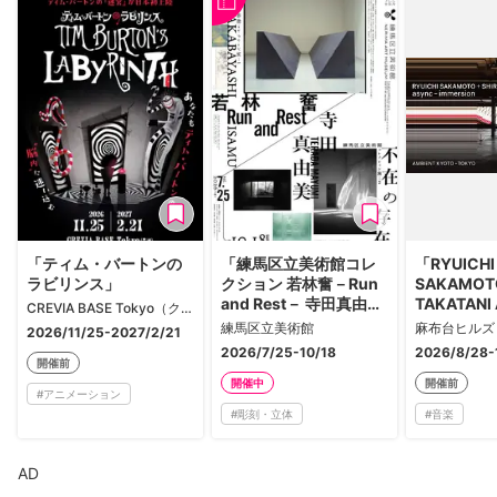
「ティム・バートンの
「練馬区立美術館コレ
「RYUICHI
ラビリンス」
クション 若林奮－Run
SAKAMOTO
and Rest－ 寺田真由美
TAKATANI
CREVIA BASE Tokyo（クレヴィアベース東京）
－不在の存在－」
KYOTO - 
練馬区立美術館
麻布台ヒルズ
2026/11/25-2027/2/21
2026/7/25-10/18
2026/8/28-
開催前
開催中
開催前
#
アニメーション
#
彫刻・立体
#
音楽
AD