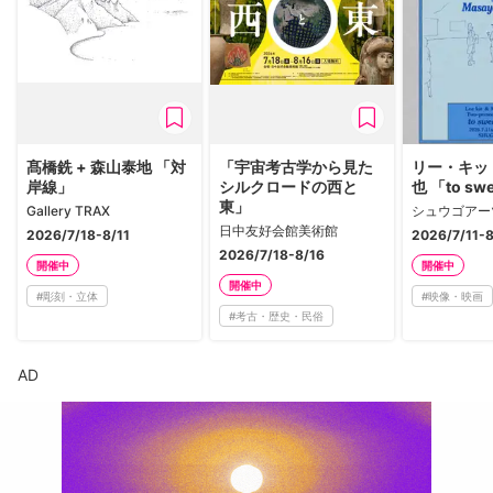
髙橋銑 + 森山泰地 「対
「宇宙考古学から見た
リー・キット
岸線」
シルクロードの西と
也 「to sw
東」
Gallery TRAX
シュウゴアー
日中友好会館美術館
2026/7/18-8/11
2026/7/11-
2026/7/18-8/16
開催中
開催中
開催中
#
彫刻・立体
#
映像・映画
#
考古・歴史・民俗
AD