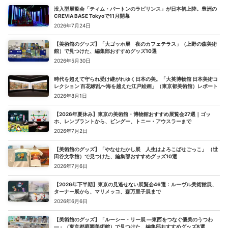
没入型展覧会「ティム・バートンのラビリンス」が日本初上陸。豊洲の
CREVIA BASE Tokyoで11月開幕
2026年7月24日
【美術館のグッズ】「大ゴッホ展 夜のカフェテラス」（上野の森美術
館）で見つけた、編集部おすすめグッズ10選
2026年5月30日
時代を超えて守られ受け継がれゆく日本の美。「大英博物館 日本美術コ
レクション 百花繚乱〜海を越えた江戸絵画」（東京都美術館）レポート
2026年8月1日
【2026年夏休み】東京の美術館・博物館おすすめ展覧会27選｜ゴッ
ホ、レンブラントから、ピングー、トニー・アウスラーまで
2026年7月2日
【美術館のグッズ】「やなせたかし展 人生はよろこばせごっこ」 （世
田谷文学館）で見つけた、編集部おすすめグッズ10選
2026年7月6日
【2026年下半期】東京の見逃せない展覧会46選：ルーヴル美術館展、
ターナー展から、マリメッコ、森万里子展まで
2026年6月6日
【美術館のグッズ】「ルーシー・リー展 ―東西をつなぐ優美のうつわ
―」（東京都庭園美術館）で見つけた、編集部おすすめグッズ8選