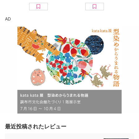
市現代美術館）レポ
「Invisible
農地で野外
ート
Garden」が開催
ーティスト
による農小
AD
最近投稿されたレビュー