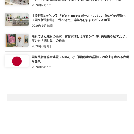
2026年7月8日
【美術館のグッズ】「ピカソ meets ポール・スミス 遊び心の冒険へ」
（国立新美術館）で見つけた、編集部おすすめグッズ10選
2026年6月10日
遅れてきた注目の画家・吉村宗浩とは何者か？ 長い実験期を経てたどり
着いた「悲しみ」の絵画
2026年8月1日
国際美術評論家連盟（AICA）が「国旗損壊処罰法」の廃止を求める声明
を発表
2026年8月5日