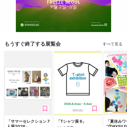
もうすぐ終了する展覧会
すべて見る
「サマーセレクション 7
「Tシャツ展 6」
「夏休みワ
人展2026」
プDAYS‼ D