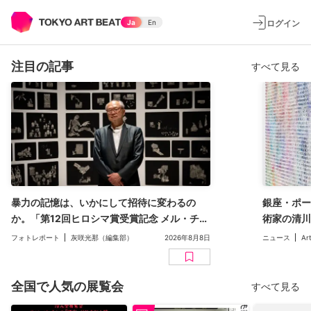
ログイン
Ja
En
注目の記事
すべて見る
暴力の記憶は、いかにして招待に変わるの
銀座・ポー
か。「第12回ヒロシマ賞受賞記念 メル・チン
術家の清川
展」（広島市現代美術館）レポート
二人展「Inv
フォトレポート
灰咲光那（編集部）
2026年8月8日
ニュース
Ar
全国で人気の展覧会
すべて見る