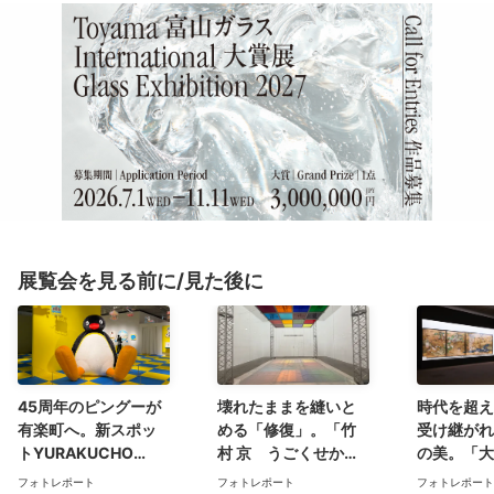
展覧会を見る前に/見た後に
45周年のピングーが
壊れたままを縫いと
時代を超え
有楽町へ。新スポッ
める「修復」。「竹
受け継がれ
トYURAKUCHO
村 京 うごくせか
の美。「大
MUSEUMで「可愛い
い」（水戸芸術館 現
日本美術コ
フォトレポート
フォトレポート
フォトレポート