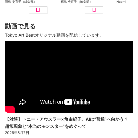
だけじゃない！？ピ
代美術ギャラリー）
ン 百花繚乱〜海を越
福島 吏直子（編集部）
福島 吏直子（編集部）
Naomi
ングー展」が開幕
レポート
えた江戸絵
京都美術館
ト
動画で見る
Tokyo Art Beatオリジナル動画を配信しています。
【対談】トニー・アウスラー×角由紀子。AIは“普通”へ向かう？
超常現象と“本当のモンスター”をめぐって
2026年8月7日