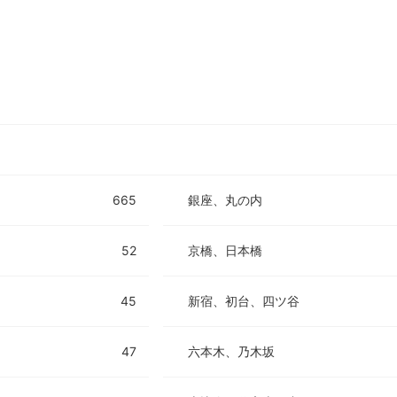
ニュース/記事
展覧会
展覧会トップ
人気の展覧会
展覧会検索
現在地周辺の展覧会
新着展覧会
エリア一覧
ジャンル一覧
665
銀座、丸の内
展覧会タグ一覧
おすすめ条件一覧
52
京橋、日本橋
45
新宿、初台、四ツ谷
47
六本木、乃木坂