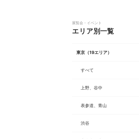
｜アートイベント・展覧会情報｜Tokyo Art Beat
日本
English
語
En
Ja
ログイン
展覧会・イベント
エリア別一覧
戻る
ホーム
東京（19エリア）
すべて
上野、谷中
ログイン
Instagram
表参道、青山
X
YouTube
渋谷
Facebook