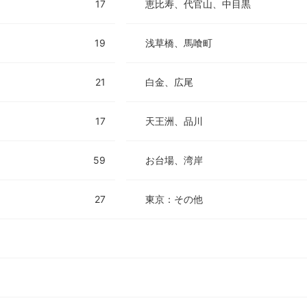
17
恵比寿、代官山、中目黒
19
浅草橋、馬喰町
21
白金、広尾
17
天王洲、品川
59
お台場、湾岸
27
東京：その他