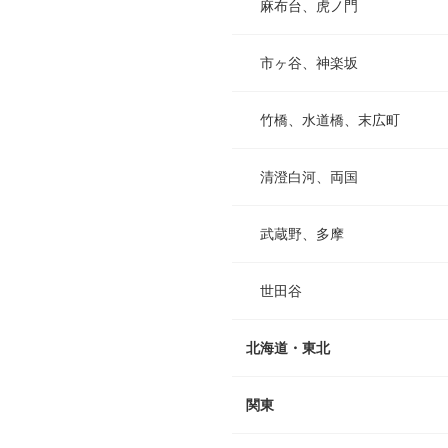
LINE
麻布台、虎ノ門
メールマガジン
Tokyo Art Beatとは
市ヶ谷、神楽坂
会員サービスについて
竹橋、水道橋、末広町
広告・タイアップ記事
展覧会情報の掲載
清澄白河、両国
よくある質問
武蔵野、多摩
プライバシーポリシー
利用規約
世田谷
クッキーの詳細
北海道・東北
関東