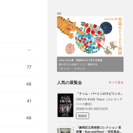
AD
マップ
チケット割引
77
人気の展覧会
すべて見る
48
「ティム・バートンのラビリンス」
CREVIA BASE Tokyo（クレヴィア
41
ベース東京）
2026/11/25-2027/2/21
開催前
48
「練馬区立美術館コレクション 若
林奮－Run and Rest－ 寺田真由美