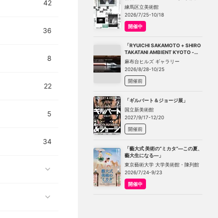
42
－不在の存在－」
練馬区立美術館
2026/7/25-10/18
開催中
36
「RYUICHI SAKAMOTO + SHIRO
TAKATANI AMBIENT KYOTO -
8
TOKYO」
麻布台ヒルズ ギャラリー
2026/8/28-10/25
開催前
22
「ギルバート＆ジョージ展」
国立新美術館
5
2027/9/17-12/20
開催前
34
「藝大式 美術の“ミカタ”―この夏、
藝大生になる―」
東京藝術大学 大学美術館・陳列館
2026/7/24-9/23
開催中