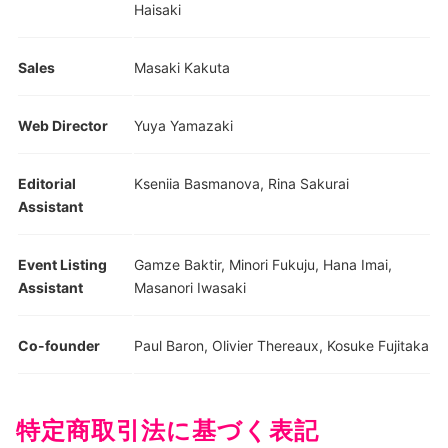
Haisaki
Sales
Masaki Kakuta
Web Director
Yuya Yamazaki
Editorial
Kseniia Basmanova, Rina Sakurai
Assistant
Event Listing
Gamze Baktir, Minori Fukuju, Hana Imai,
Assistant
Masanori Iwasaki
Co-founder
Paul Baron, Olivier Thereaux, Kosuke Fujitaka
特定商取引法に基づく表記