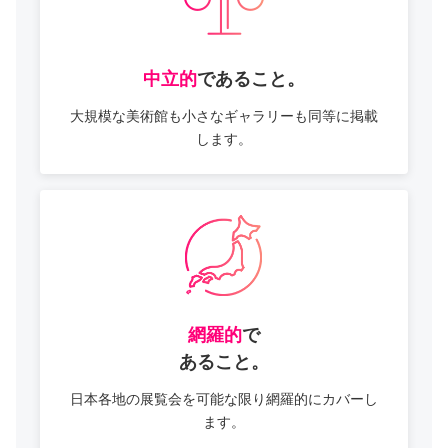
中立的
で
あること。
大規模な美術館も
小さなギャラリーも
同等に掲載
します。
網羅的
で
あること。
日本各地の展覧会を
可能な限り網羅的
にカバーし
ます。