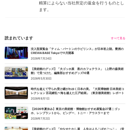
精算によらない当社所定の返金を行うものとし
ます。
読まれています
すべて見る
没入型展覧会「ティム・バートンのラビリンス」が日本初上陸。豊洲の
CREVIA BASE Tokyoで11月開幕
2026年7月24日
【美術館のグッズ】「大ゴッホ展 夜のカフェテラス」（上野の森美術
館）で見つけた、編集部おすすめグッズ10選
2026年5月30日
時代を超えて守られ受け継がれゆく日本の美。「大英博物館 日本美術コ
レクション 百花繚乱〜海を越えた江戸絵画」（東京都美術館）レポート
2026年8月1日
【2026年夏休み】東京の美術館・博物館おすすめ展覧会27選｜ゴッ
ホ、レンブラントから、ピングー、トニー・アウスラーまで
2026年7月2日
【美術館のグッズ】「やなせたかし展 人生はよろこばせごっこ」 （世