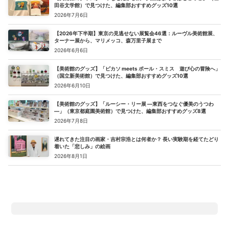
田谷文学館）で見つけた、編集部おすすめグッズ10選
2026年7月6日
【2026年下半期】東京の見逃せない展覧会46選：ルーヴル美術館展、
ターナー展から、マリメッコ、森万里子展まで
2026年6月6日
【美術館のグッズ】「ピカソ meets ポール・スミス 遊び心の冒険へ」
（国立新美術館）で見つけた、編集部おすすめグッズ10選
2026年6月10日
【美術館のグッズ】「ルーシー・リー展 ―東西をつなぐ優美のうつわ
―」（東京都庭園美術館）で見つけた、編集部おすすめグッズ8選
2026年7月8日
遅れてきた注目の画家・吉村宗浩とは何者か？ 長い実験期を経てたどり
着いた「悲しみ」の絵画
2026年8月1日