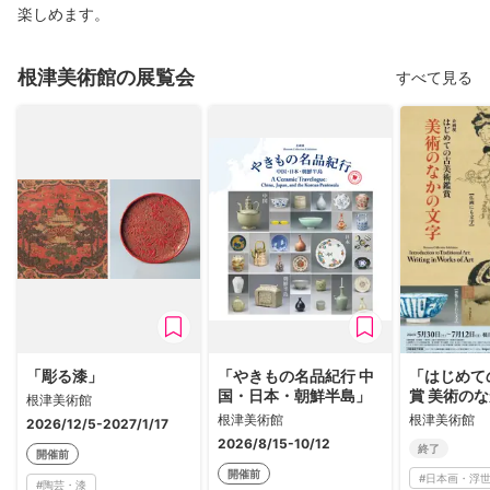
楽しめます。
根津美術館の展覧会
すべて見る
「彫る漆」
「やきもの名品紀行 中
「はじめて
国・日本・朝鮮半島」
賞 美術の
根津美術館
根津美術館
根津美術館
2026/12/5-2027/1/17
2026/8/15-10/12
終了
開催前
開催前
#
日本画・浮
#
陶芸・漆