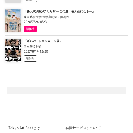
「藝大式 美術の“ミカタ”―この夏、藝大生になる―」
東京藝術大学 大学美術館・陳列館
2026/7/24-9/23
開催中
「ギルバート＆ジョージ展」
国立新美術館
2027/9/17-12/20
開催前
Tokyo Art Beatとは
会員サービスについて