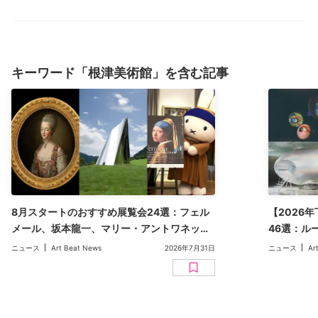
キーワード「根津美術館」を含む記事
8月スタートのおすすめ展覧会24選：フェル
【2026
メール、坂本龍一、マリー・アントワネッ
46選：ル
ト、多田美波など【2026年版】
マリメッコ
ニュース
Art Beat News
2026年7月31日
ニュース
Ar