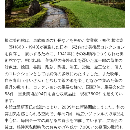
根津美術館は、東武鉄道の社長などを務めた実業家・初代 根津嘉
一郎(1860～1940)が蒐集した日本・東洋の古美術品コレクション
を保存し、展示するために、1941年にその私邸内につくられた美
術館です。明治以降、美術品の海外流出を憂いた嘉一郎の蒐集の
対象は、絵画、書蹟、彫刻、陶磁、漆工、染織、金工など、個人
のコレクションとしては異例の多岐にわたりました。また晩年、
自ら青山（せいざん）と号して茶の湯を楽しむなかで集めた茶の
道具の数々も、コレクションの重要な柱で、国宝7件、重要文化財
88件、重要美術品94件を含む収蔵品は、現在7600件を超えてい
ます。
本館は隈研吾氏の設計により、2009年に新装開館しました。和の
雰囲気を感じられる空間で、年間7回、幅広いジャンルの収蔵品を
中心に、毎回テーマの異なる展覧会を開催しています。展覧会の
後は、根津家私邸時代のおもかげを残す17,000㎡の庭園の散策も