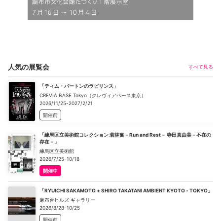
人気の展覧会
すべて見る
「ティム・バートンのラビリンス」
CREVIA BASE Tokyo（クレヴィアベース東京）
2026/11/25-2027/2/21
開催前
「練馬区立美術館コレクション 若林奮－Run and Rest－ 寺田真由美－不在の
存在－」
練馬区立美術館
2026/7/25-10/18
開催中
「RYUICHI SAKAMOTO + SHIRO TAKATANI AMBIENT KYOTO - TOKYO」
麻布台ヒルズ ギャラリー
2026/8/28-10/25
開催前