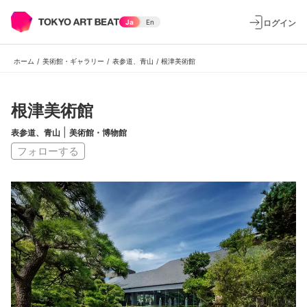
ログイン
Ja
En
ホーム
/
美術館・ギャラリー
/
表参道、青山
/
根津美術館
根津美術館
|
表参道、青山
美術館・博物館
フォローする