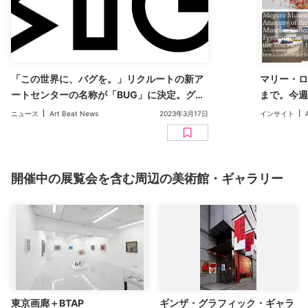
「この世界に、バグを。」リクルートの新ア
マリー・ロ
ートセンターの名称が「BUG」に決定。グラ
まで。今週
ンドオープンは9月20日
ニュース
Art Beat News
2023年3月17日
インサイト
開催中の展覧会を含む周辺の美術館・ギャラリー
東京画廊＋BTAP
ギンザ・グラフィック・ギャラ