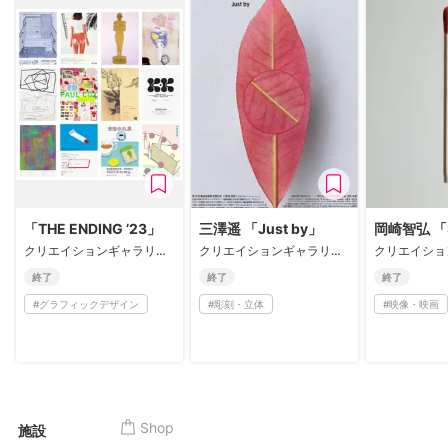
「THE ENDING ’23」
三澤遥 「Just by」
岡崎智弘 「
クリエイションギャラリーG8
クリエイションギャラリーG8
終了
終了
終了
#
グラフィックデザイン
#
彫刻・立体
#
映像・映画
Shop
施設