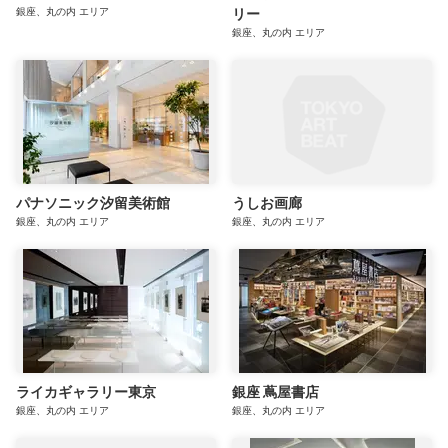
銀座、丸の内
エリア
リー
銀座、丸の内
エリア
パナソニック汐留美術館
うしお画廊
銀座、丸の内
エリア
銀座、丸の内
エリア
ライカギャラリー東京
銀座 蔦屋書店
銀座、丸の内
エリア
銀座、丸の内
エリア