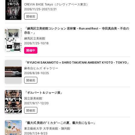
CREVIA BASE Tokyo（クレヴィアベース東京）
2026/11/25-2027/2/21
開催前
「練馬区立美術館コレクション 若林奮－Run and Rest－ 寺田真由美－不在の
存在－」
練馬区立美術館
2026/7/25-10/18
開催中
「RYUICHI SAKAMOTO + SHIRO TAKATANI AMBIENT KYOTO - TOKYO」
麻布台ヒルズ ギャラリー
2026/8/28-10/25
開催前
「ギルバート＆ジョージ展」
国立新美術館
2027/9/17-12/20
開催前
「藝大式 美術の“ミカタ”―この夏、藝大生になる―」
東京藝術大学 大学美術館・陳列館
2026/7/24-9/23