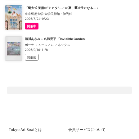
「藝大式 美術の“ミカタ”―この夏、藝大生になる―」
東京藝術大学 大学美術館・陳列館
2026/7/24-9/23
開催中
清川あさみ + 名和晃平 「Invisible Garden」
ポーラ ミュージアム アネックス
2026/9/16-11/8
開催前
Tokyo Art Beatとは
会員サービスについて