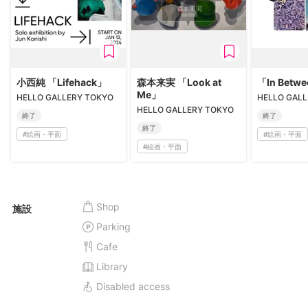
小西純 「Lifehack」
森本来実 「Look at
「In Betw
Me」
HELLO GALLERY TOKYO
HELLO GAL
HELLO GALLERY TOKYO
終了
終了
終了
#
絵画・平面
#
絵画・平面
#
絵画・平面
Shop
施設
Parking
Cafe
Library
Disabled access