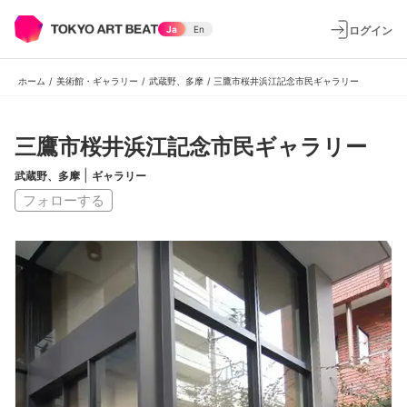
ログイン
Ja
En
ホーム
/
美術館・ギャラリー
/
武蔵野、多摩
/
三鷹市桜井浜江記念市民ギャラリー
三鷹市桜井浜江記念市民ギャラリー
|
武蔵野、多摩
ギャラリー
フォローする