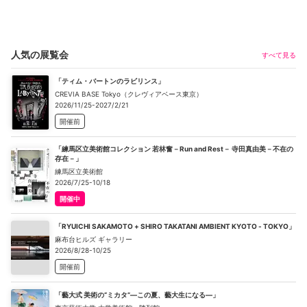
人気の展覧会
すべて見る
「ティム・バートンのラビリンス」
CREVIA BASE Tokyo（クレヴィアベース東京）
2026/11/25-2027/2/21
開催前
「練馬区立美術館コレクション 若林奮－Run and Rest－ 寺田真由美－不在の
存在－」
練馬区立美術館
2026/7/25-10/18
開催中
「RYUICHI SAKAMOTO + SHIRO TAKATANI AMBIENT KYOTO - TOKYO」
麻布台ヒルズ ギャラリー
2026/8/28-10/25
開催前
「藝大式 美術の“ミカタ”―この夏、藝大生になる―」