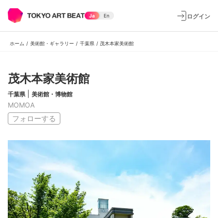
ログイン
Ja
En
ホーム
/
美術館・ギャラリー
/
千葉県
/
茂木本家美術館
茂木本家美術館
|
千葉県
美術館・博物館
MOMOA
フォローする