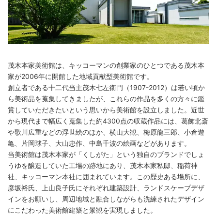
茂木本家美術館は、キッコーマンの創業家のひとつである茂木本
家が2006年に開館した地域貢献型美術館です。
創立者である十二代当主茂木七左衞門（1907-2012）は若い頃か
ら美術品を蒐集してきましたが、これらの作品を多くの方々に鑑
賞していただきたいという思いから美術館を設立しました。近世
から現代まで幅広く蒐集した約4300点の収蔵作品には、葛飾北斎
や歌川広重などの浮世絵のほか、横山大観、梅原龍三郎、小倉遊
亀、片岡球子、大山忠作、中島千波の絵画などがあります。
当美術館は茂木本家が「くしがた」という独自のブランドでしょ
うゆを醸造していた工場の跡地にあり、茂木本家私邸、稲荷神
社、キッコーマン本社に囲まれています。この歴史ある場所に、
彦坂裕氏、上山良子氏にそれぞれ建築設計、ランドスケープデザ
インをお願いし、周辺地域と融合しながらも洗練されたデザイン
にこだわった美術館建築と景観を実現しました。