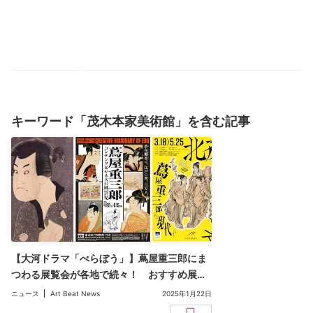
キーワード「茂木本家美術館」を含む記事
【大河ドラマ「べらぼう」】蔦屋重三郎にま
つわる展覧会が各地で続々！ おすすめ展覧
会7選
ニュース
Art Beat News
2025年1月22日