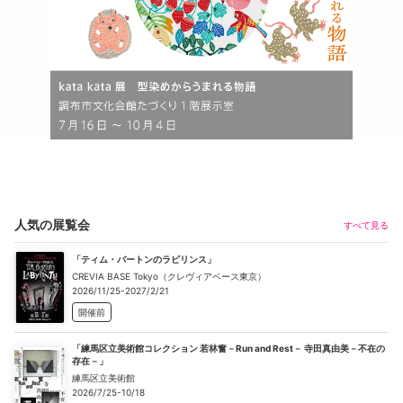
人気の展覧会
すべて見る
「ティム・バートンのラビリンス」
CREVIA BASE Tokyo（クレヴィアベース東京）
2026/11/25-2027/2/21
開催前
「練馬区立美術館コレクション 若林奮－Run and Rest－ 寺田真由美－不在の
存在－」
練馬区立美術館
2026/7/25-10/18