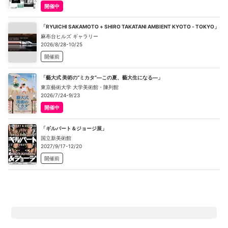
開催中
「RYUICHI SAKAMOTO + SHIRO TAKATANI AMBIENT KYOTO - TOKYO」
麻布台ヒルズ ギャラリー
2026/8/28-10/25
開催前
「藝大式 美術の“ミカタ”―この夏、藝大生になる―」
東京藝術大学 大学美術館・陳列館
2026/7/24-9/23
開催中
「ギルバート＆ジョージ展」
国立新美術館
2027/9/17-12/20
開催前