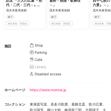
記念 『三人の広重 －初
遊郭・相撲・歌舞伎
四十七枚の
代・二代・三代－』
－」
六景』－」
展」
茂木本家美術館
茂木本家美術館
茂木本家美術
終了
終了
終了
#
日本画・浮世絵
#
日本画・浮世絵
#
日本画・浮
Shop
施設
Parking
Cafe
Library
Disabled access
ホームページ
https://www.momoa.jp
コレクション
東洲斎写楽、喜多川歌麿、葛飾北斎、歌川広重、
歌川国芳、横山大観、梅原龍三郎、片岡球子、大