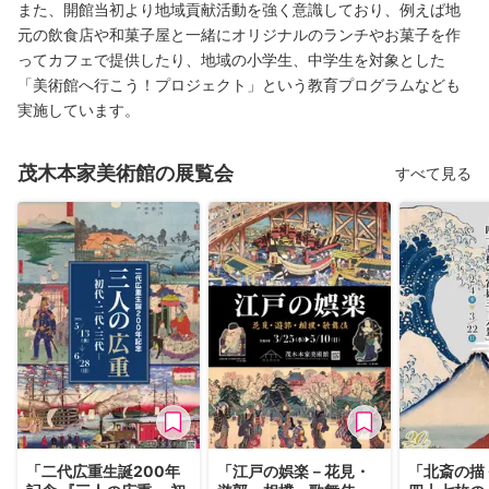
また、開館当初より地域貢献活動を強く意識しており、例えば地
元の飲食店や和菓子屋と一緒にオリジナルのランチやお菓子を作
ってカフェで提供したり、地域の小学生、中学生を対象とした
「美術館へ行こう！プロジェクト」という教育プログラムなども
実施しています。
茂木本家美術館の展覧会
すべて見る
「二代広重生誕200年
「江戸の娯楽－花見・
「北斎の描