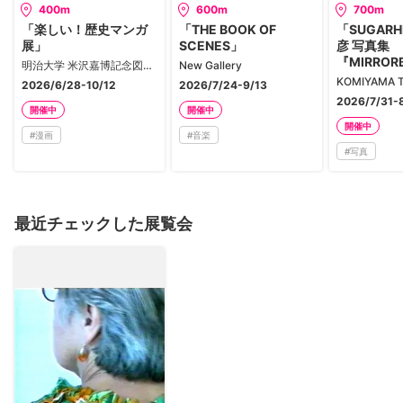
400m
600m
700m
「楽しい！歴史マンガ
「THE BOOK OF
「SUGARH
展」
SCENES」
彦 写真集
『MIRROR
明治大学 米沢嘉博記念図書館・現代マンガ図書館
New Gallery
記念展」
KOMIYAMA 
2026/6/28-10/12
2026/7/24-9/13
2026/7/31-
開催中
開催中
開催中
#
漫画
#
音楽
#
写真
最近チェックした展覧会