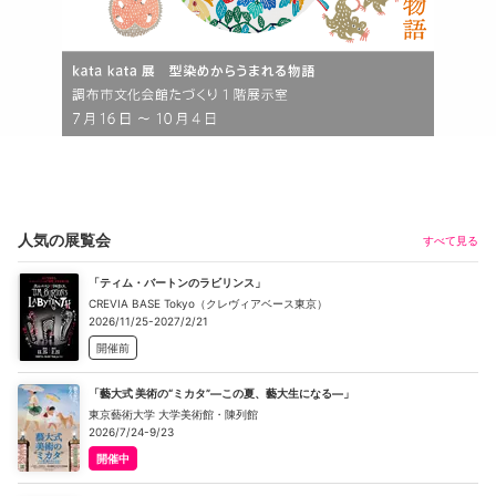
人気の展覧会
すべて見る
「ティム・バートンのラビリンス」
CREVIA BASE Tokyo（クレヴィアベース東京）
2026/11/25-2027/2/21
開催前
「藝大式 美術の“ミカタ”―この夏、藝大生になる―」
東京藝術大学 大学美術館・陳列館
2026/7/24-9/23
開催中