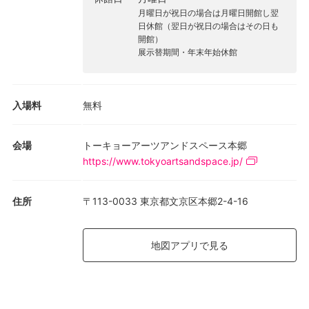
人々が共有しうるテーマです。この展覧会を通じて、グローバル
月曜日が祝日の場合は月曜日開館し翌
化する世界にもなお残る、イギリスと日本という地理的な隔たり
日休館（翌日が祝日の場合はその日も
を乗り越え、両者に共通する視点を見い出すことができればと考
開館）
展示替期間・年末年始休館
えています。
関連企画：
3月28日（水）19:00〜21:00 オープニング・レセプション
入場料
無料
4月21日（土）15:00〜17:00 本展キュレーター パオロ・プロ
テガーによるトーク・イベント（要事前申込・通訳付）
会場
トーキョーアーツアンドスペース本郷
https://www.tokyoartsandspace.jp/
【画像：Karin Ludmann 「ear-rings」1999】
住所
〒113-0033 東京都文京区本郷2-4-16
地図アプリで見る