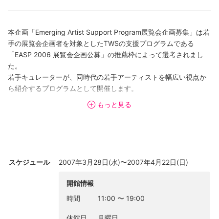
本企画「Emerging Artist Support Program展覧会企画募集」は若
手の展覧会企画者を対象としたTWSの支援プログラムである
「EASP 2006 展覧会企画公募」の推薦枠によって選考されまし
た。
若手キュレーターが、同時代の若手アーティストを幅広い視点か
ら紹介するプログラムとして開催します。
もっと見る
本展では、ロンドンを拠点に活動する若手アーティストのビデオ
作品を紹介します。世界有数の多文化都市であるロンドンでは、
様々な文化的背景を持ったアーティストが活動しています。そん
な現状を映すように、今回の出品アーティスト５組の出身地はイ
ギリス国内にとどまりません。多様性／多文化性が日常である彼
スケジュール
2007年3月28日(水)〜2007年4月22日(日)
らにとって、作品づくりは、むしろ文化のちがいを超えた普遍性
を追求する場なのかもしれません。彼らの作品にみられるのは、
開館情報
身体と動きの関係性、日常にひそむユーモア、視点のズレがもた
時間
11:00
〜
19:00
らす意外性、文化的ステレオタイプの風刺、美しい自然への複雑
な思いなどです。これらは国を問わず、同時代の都市に生きる
休館日
月曜日