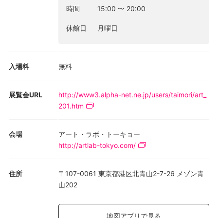
時間
15:00
〜
20:00
画」なる個展をギャラリー銀座芸術研究所で行うことにした。同
建築が戦後の代表作なら公すなわち国（文化庁など）が、移築し
休館日
月曜日
て保存すべきだという趣旨のプロジェクトである。元来がメタボ
リズム（代謝）の建築として考えられたのであるからカプセルは
容易に着脱でき移送も簡便だ。場所は、そもそもメタボリズムの
入場料
無料
実験場となった大阪・万博公園が適当だろうと考えた。太陽の塔
のお隣の「上の広場」休憩所のあたりに高度成長期のモニュメン
トとして移築するのがふさわしいと思う。今回の個展ではその具
展覧会URL
http://www3.alpha-net.ne.jp/users/taimori/art_
体的プランをインスタレーション展示し、公的機関や建築界にパ
201.htm
ブリシティする。
また、同時に全国の有害アスベストを採取し、それを樹脂で固め
会場
アート・ラボ・トーキョー
るなど無害化したうえでアスベストによる巨大彫刻「アスベスト
http://artlab-tokyo.com/
ンちん」を制作し、万博広場に設置するプランを提唱する。「人
類の進歩と調和」が、物質文明特有の汚染にさらされた歴史をモ
住所
〒107-0061 東京都港区北青山2-7-26 メゾン青
ニュメント化し、二度と国が環境政策でミスを起こさないための
山202
戒めとするのはいかがだろう。
地図アプリで見る