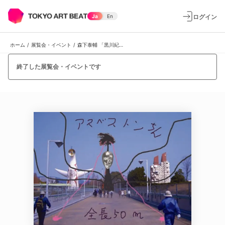
ログイン
Ja
En
ホーム
/
展覧会・イベント
/
森下泰輔 「黒川紀章マンション移築計画」
終了した展覧会・イベントです