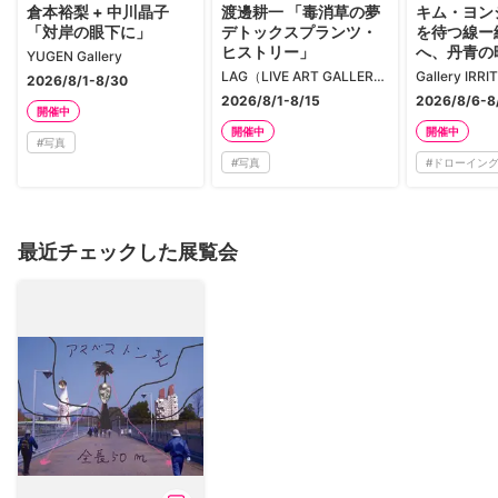
倉本裕梨 + 中川晶子
渡邊耕一 「毒消草の夢
キム・ヨン
「対岸の眼下に」
デトックスプランツ・
を待つ線ー
ヒストリー」
へ、丹青の
YUGEN Gallery
LAG（LIVE ART GALLERY）
2026/8/1-8/30
2026/8/1-8/15
2026/8/6-8
開催中
開催中
開催中
#
写真
#
写真
#
ドローイン
最近チェックした展覧会