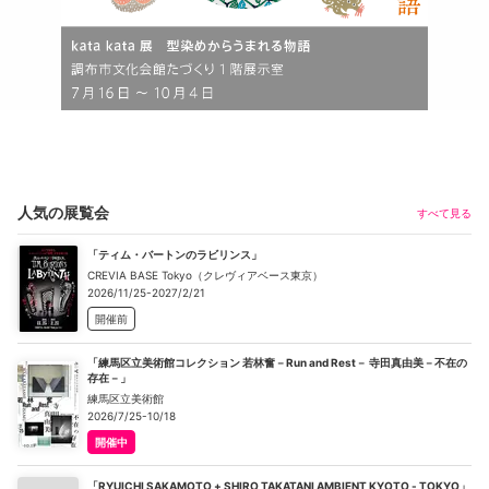
人気の展覧会
すべて見る
「ティム・バートンのラビリンス」
CREVIA BASE Tokyo（クレヴィアベース東京）
2026/11/25-2027/2/21
開催前
「練馬区立美術館コレクション 若林奮－Run and Rest－ 寺田真由美－不在の
存在－」
練馬区立美術館
2026/7/25-10/18
開催中
「RYUICHI SAKAMOTO + SHIRO TAKATANI AMBIENT KYOTO - TOKYO」