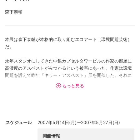
森下泰輔
本展は森下泰輔が本格的に取り組むエコアート（環境問題芸術）
だ。
永年スタジオにしてきた中銀カプセルタワービルの作家の部屋に
高濃度のアスベストがみつかるという被害にあった。作家は環境
問題を訴えて昨年「キラー・アスベスト」展を開催した。それに
対する設計者の黒川紀章氏の対応は、作家が故意にアスベストを
もっと見る
降らせてわざと有害にして測定した結果だという事実無根の信じ
られないものだった。
また、この中銀カプセルタワーは住民総会ですでに解体・建替え
が決定しているが、実際に銀座の地で解体するとなれば使われて
スケジュール
2007年5月14日(月)〜2007年5月27日(日)
いる大量のアスベストがまうのは必至であり地域住民を危険にさ
らす可能性もあるうえに、アスベストを処置するのに多額の財源
開館情報
が必要になる。そこで、作家は今回「黒川紀章マンション移築計