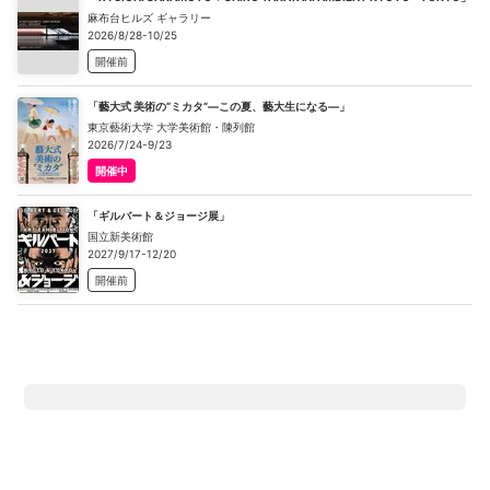
麻布台ヒルズ ギャラリー
2026/8/28-10/25
開催前
「藝大式 美術の“ミカタ”―この夏、藝大生になる―」
東京藝術大学 大学美術館・陳列館
2026/7/24-9/23
開催中
「ギルバート＆ジョージ展」
国立新美術館
2027/9/17-12/20
開催前