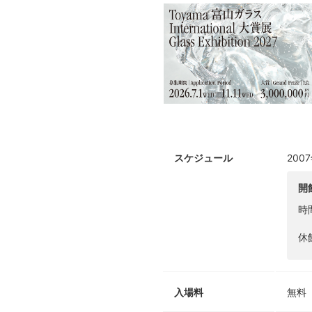
[画像: 栗原良彰]
スケジュール
200
開
時
休
入場料
無料