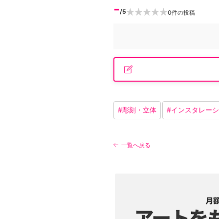
-
/5
0
件の投稿
#
彫刻・立体
#
インスタレーシ
一覧へ戻る