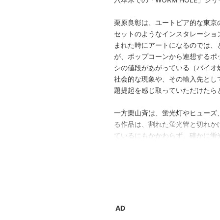
栗原良彰は、ユートピア的な東京
セットのようなインスタレーショ
まれた時にアートになるのでは、
が、ポップコーンから連想するポ
シの値段があがっている（バイオ
社会的な現象や、その輸入先とし
題提起を感じ取っていただけたら
一方栗山斉は、蛍光灯やヒューズ
る作品は、割れた蛍光管と切れか
ているにもかかわらず、確かに蛍
を感じさせる作品です。それぞれ
です。
今回も、11/24〜12/22は1階
らご覧いただく形で栗山斉の展示
AD
オープニングレセプション: 11月24