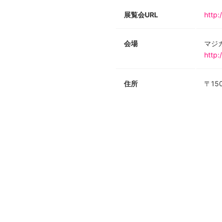
展覧会URL
http:
会場
マジ
http:
住所
〒150