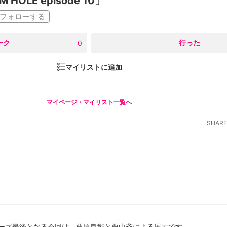
HOLE episode 10」
フォローする
ーク
○
行った
0
マイリストに追加
マイページ・マイリスト一覧へ
SHARE
シリーズ最後となる今回は、栗原良彰と栗山斉による展示です。