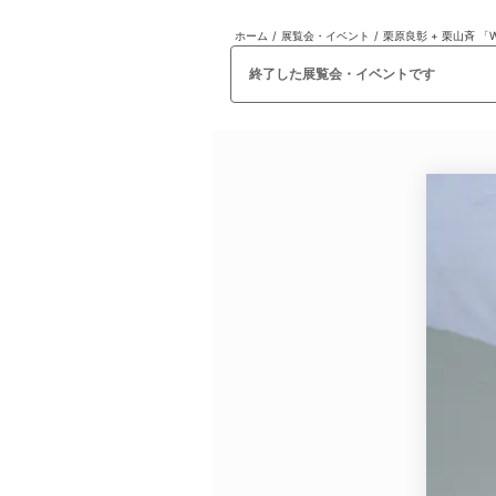
ホーム
/
展覧会・イベント
/
栗原良彰 + 栗山斉 「WOR
日本
English
語
En
Ja
ログイン
終了した展覧会・イベントです
戻る
ホーム
ログイン
Instagram
X
YouTube
Facebook
LINE
メールマガジン
Tokyo Art Beatとは
会員サービスについて