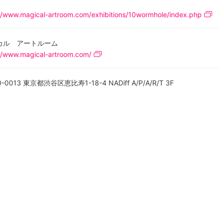
//www.magical-artroom.com/exhibitions/10wormhole/index.php
カル アートルーム
//www.magical-artroom.com/
-0013 東京都渋谷区恵比寿1-18-4 NADiff A/P/A/R/T 3F