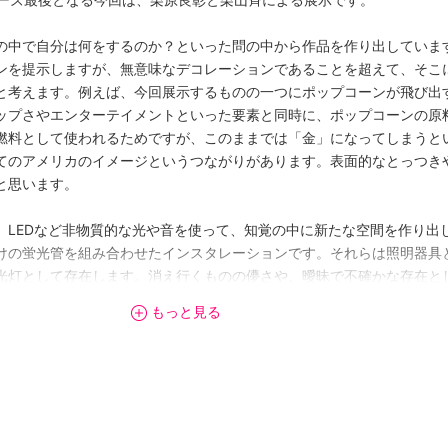
の中で自分は何をするのか？といった問の中から作品を作り出しています
ンを提示しますが、無意味なデコレーションであることを超えて、そこ
と考えます。例えば、今回展示するものの一つにポップコーンが飛び出
ップさやエンターテイメントといった要素と同時に、ポップコーンの原
燃料として使われるためですが、このままでは「金」になってしまうと
てのアメリカのイメージというつながりがあります。表面的なとっつき
と思います。
、LEDなど非物質的な光や音を使って、知覚の中に新たな空間を作り出
けの蛍光管を組み合わせたインスタレーションです。それらは照明器具
光灯として存在します。消え行くものの儚さや、曖昧で不確かな存在と
の形で、現代社会へのアプローチをしている作品ですので、ぜひ体感し
もっと見る
で栗原良彰、4階で栗山斉の、それぞれ個展形式で展示を行いますが、12/30〜
を行います。
日（土）19:00〜