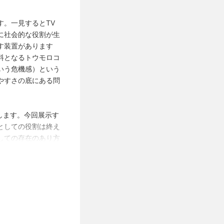
。一見するとTV
に社会的な役割が生
す装置があります
料となるトウモロコ
いう危機感）という
やすさの底にある問
します。今回展示す
としての役割は終え
しての存在のあり方
ていただけたら幸い
1/19は1階で外か