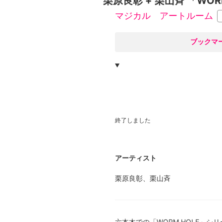
栗原良彰 + 栗山斉 「WORM 
マジカル アートルーム
○
ブックマ
終了しました
アーティスト
栗原良彰、栗山斉
六本木での「WORM HOLE」