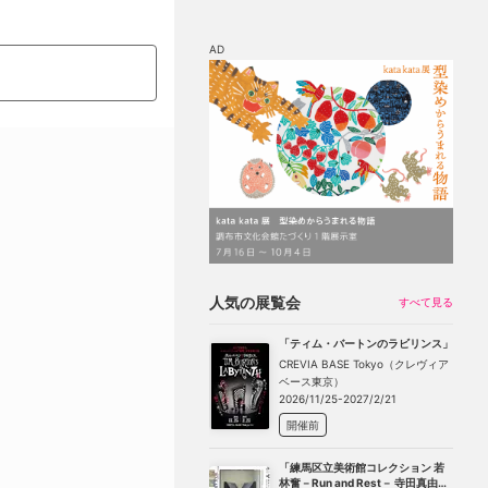
AD
マップ
チケット割引
人気の展覧会
すべて見る
「ティム・バートンのラビリンス」
CREVIA BASE Tokyo（クレヴィア
ベース東京）
2026/11/25-2027/2/21
開催前
「練馬区立美術館コレクション 若
林奮－Run and Rest－ 寺田真由美