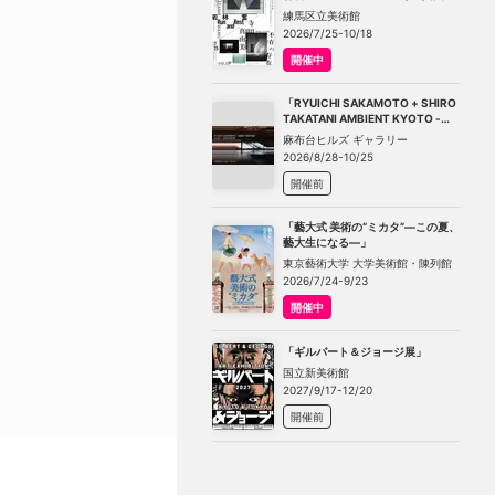
－不在の存在－」
練馬区立美術館
2026/7/25-10/18
開催中
「RYUICHI SAKAMOTO + SHIRO
TAKATANI AMBIENT KYOTO -
TOKYO」
麻布台ヒルズ ギャラリー
2026/8/28-10/25
開催前
「藝大式 美術の“ミカタ”―この夏、
藝大生になる―」
東京藝術大学 大学美術館・陳列館
2026/7/24-9/23
開催中
「ギルバート＆ジョージ展」
国立新美術館
2027/9/17-12/20
開催前