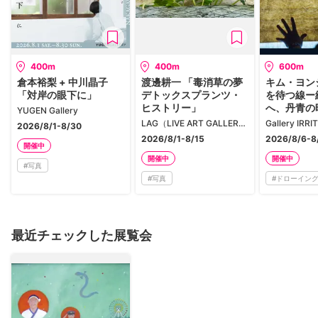
400m
400m
600m
倉本裕梨 + 中川晶子
渡邊耕一 「毒消草の夢
キム・ヨン
「対岸の眼下に」
デトックスプランツ・
を待つ線ー
ヒストリー」
へ、丹青の
YUGEN Gallery
LAG（LIVE ART GALLERY）
2026/8/1-8/30
2026/8/1-8/15
2026/8/6-8
開催中
開催中
開催中
#
写真
#
写真
#
ドローイン
最近チェックした展覧会