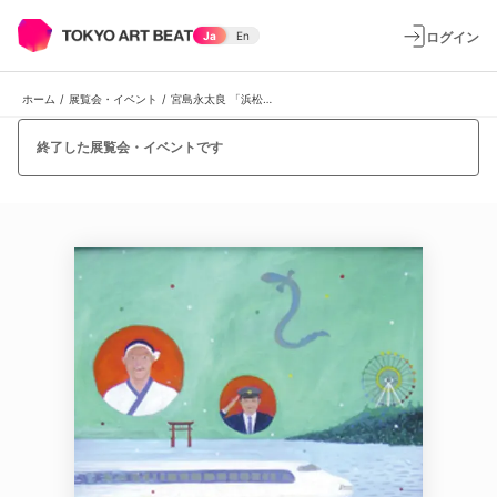
ログイン
Ja
En
ホーム
/
展覧会・イベント
/
宮島永太良 「浜松の鰻」
終了した展覧会・イベントです