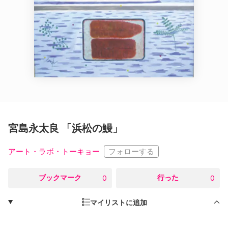
宮島永太良 「浜松の鰻」
フォローする
アート・ラボ・トーキョー
○
ブックマーク
○
行った
0
0
マイリストに追加