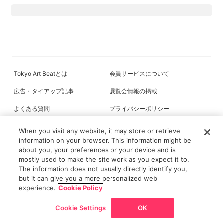
Tokyo Art Beatとは
会員サービスについて
広告・タイアップ記事
展覧会情報の掲載
よくある質問
プライバシーポリシー
利用規約
クッキーの詳細
When you visit any website, it may store or retrieve
information on your browser. This information might be
about you, your preferences or your device and is
mostly used to make the site work as you expect it to.
All content on this site is © its respective owner(s). Tokyo Art Beat (2004-
The information does not usually directly identify you,
2026).
but it can give you a more personalized web
experience.
Cookie Policy
Cookie Settings
OK
戻る
ホーム
ニュース/記事
展覧会
マップ
チケット割引