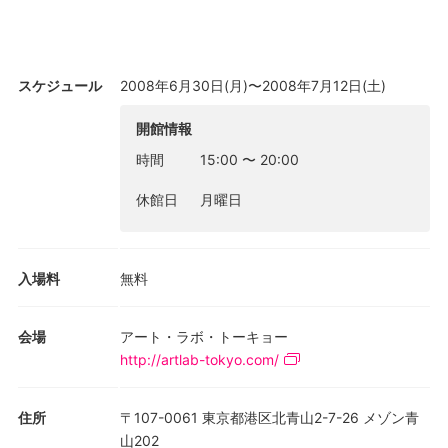
―小田原"（小田原は作家の出身地）といった様相を呈している。
先ごろ生活の友社より「妙な絵物語」（月刊「美術の窓」に連載
中の「絵と物語」を１冊にまとめたもの）を出版し、そのファン
タジックな世界で知られる宮島だが、今回は、彼のより深部にあ
スケジュール
2008年6月30日(月)〜2008年7月12日(土)
る思考や感覚によって紡ぎだされる作品群を展示。本展タイトル
の「浜松の鰻」は、新幹線や駅弁をモチーフにしたシリーズ作品
開館情報
のイメージに由来するものだが、ここに描かれる新幹線は「ひか
時間
15:00
〜
20:00
り」や「こだま」号を連想させ、なつかしき"夢の超特急"という
形容を思い起こさせる。
休館日
月曜日
最近の宮島は消費生活における"食"をテーマにしたシリーズや、
全員がゴヤの"マハ"のポーズをとる女子高生のシリーズなど、現
在進行形の「平成」へと守備範囲を拡げているが、幼児期の記憶
入場料
無料
や夢をもとにした作品群では、「おかめ」と「ひょっとこ」が日
常的な光景の中で同衾しているような妄想的な世界や、民芸的モ
チーフと現代生活の光景を宮島一流の方法でコンバインしたよう
会場
アート・ラボ・トーキョー
な情景を描き、"先進国"日本の、さりげない日常の中に噴出する
http://artlab-tokyo.com/
土着性を静かに映し出してもいる。
菅間圭子（本展キュレーター）
住所
〒107-0061 東京都港区北青山2-7-26 メゾン青
レセプション・パーティー 7月5日（土）17:00より
山202