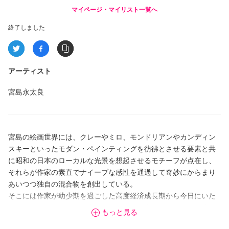
マイページ・マイリスト一覧へ
終了しました
アーティスト
宮島永太良
宮島の絵画世界には、クレーやミロ、モンドリアンやカンディン
スキーといったモダン・ペインティングを彷彿とさせる要素と共
に昭和の日本のローカルな光景を想起させるモチーフが点在し、
それらが作家の素直でナイーブな感性を通過して奇妙にからまり
あいつつ独自の混合物を創出している。
そこには作家が幼少期を過ごした高度経済成長期から今日にいた
るまでの、日本社会の底流にひそむ潜在意識が見事なまでに映し
もっと見る
出されており、まさに何のてらいも気負いもなく自然な形で"パリ