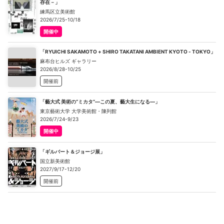
存在－」
練馬区立美術館
2026/7/25-10/18
開催中
「RYUICHI SAKAMOTO + SHIRO TAKATANI AMBIENT KYOTO - TOKYO」
麻布台ヒルズ ギャラリー
2026/8/28-10/25
開催前
「藝大式 美術の“ミカタ”―この夏、藝大生になる―」
東京藝術大学 大学美術館・陳列館
2026/7/24-9/23
開催中
「ギルバート＆ジョージ展」
国立新美術館
2027/9/17-12/20
開催前