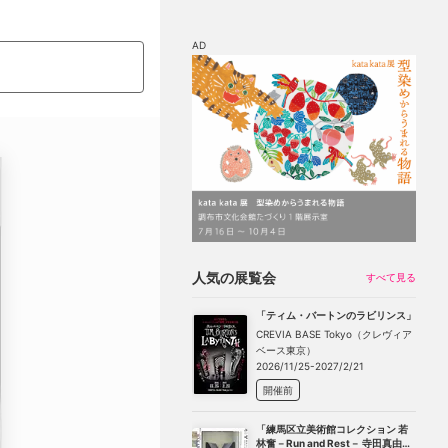
AD
マップ
チケット割引
人気の展覧会
すべて見る
「ティム・バートンのラビリンス」
CREVIA BASE Tokyo（クレヴィア
ベース東京）
2026/11/25-2027/2/21
開催前
「練馬区立美術館コレクション 若
林奮－Run and Rest－ 寺田真由美