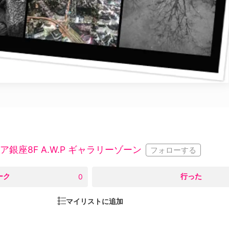
座8F A.W.P ギャラリーゾーン
フォローする
ーク
○
行った
0
マイリストに追加