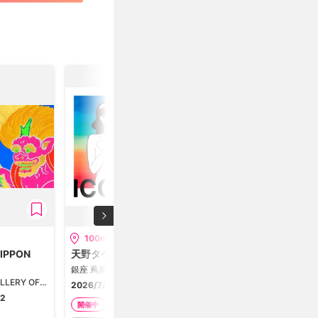
100m
200m
IPPON
天野タケル 「ICONS」
「三人展 ー夏芽ー」
銀座 蔦屋書店
KOGEI Art Gallery 銀座の金沢
Artglorieux GALLERY OF TOKYO（アールグロリューギャラリー・オブ・トーキョー）
2026/7/24-8/17
2026/8/5-8/17
12
開催中
開催中