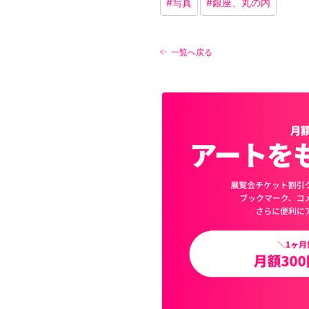
#
写真
#
銀座、丸の内
一覧へ戻る