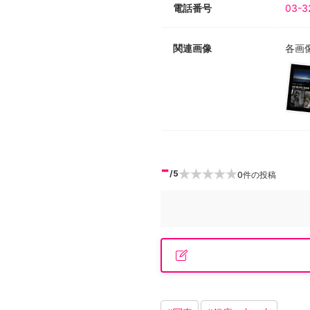
電話番号
03-3
関連画像
各画
-
/5
0
件の投稿