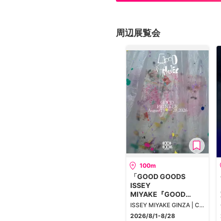
周辺展覧会
100m
「GOOD GOODS
ISSEY
MIYAKE『GOOD
PRINTER』」
ISSEY MIYAKE GINZA | CUBE
2026/8/1-8/28