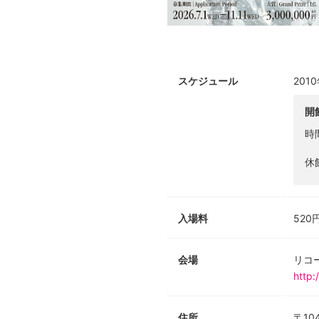
スケジュール
201
開
時
休
入場料
520
会場
リコ
http:
住所
〒10