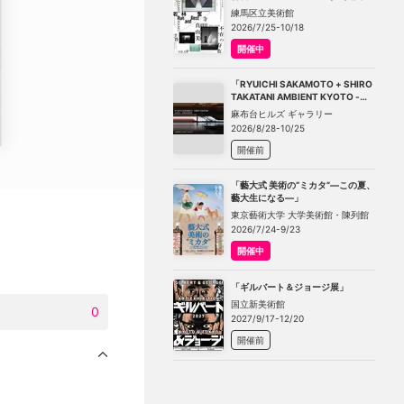
－不在の存在－」
練馬区立美術館
2026/7/25-10/18
開催中
「RYUICHI SAKAMOTO + SHIRO
TAKATANI AMBIENT KYOTO -
TOKYO」
麻布台ヒルズ ギャラリー
2026/8/28-10/25
開催前
「藝大式 美術の“ミカタ”―この夏、
藝大生になる―」
東京藝術大学 大学美術館・陳列館
2026/7/24-9/23
開催中
「ギルバート＆ジョージ展」
国立新美術館
0
2027/9/17-12/20
開催前