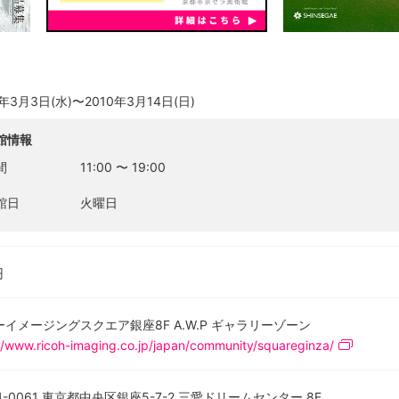
0年3月3日(水)〜2010年3月14日(日)
館情報
間
11:00
〜
19:00
館日
火曜日
円
ーイメージングスクエア銀座8F A.W.P ギャラリーゾーン
//www.ricoh-imaging.co.jp/japan/community/squareginza/
4-0061 東京都中央区銀座5-7-2 三愛ドリームセンター 8F