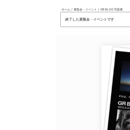
ホーム
/
展覧会・イベント
/
GR BLOG 写真展
日本
English
語
En
Ja
ログイン
終了した展覧会・イベントです
戻る
ホーム
ログイン
Instagram
X
YouTube
Facebook
LINE
メールマガジン
Tokyo Art Beatとは
会員サービスについて