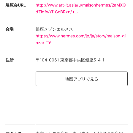
トウキョウリミックス、トキヲリミックス、トキオリミックス。
展覧会URL
http://www.art-it.asia/u/maisonhermes/2aMXQ
タイトルに含まれる「言葉あそび」に惑わされるように、見るも
dZlgfwYi1GcBRxn/
のの感覚もミックス(撹拌)され、見慣れた東京の街が、過去、現
在、未来、時が幾重にも重なった不思議な姿で浮かびあがりま
会場
銀座メゾンエルメス
す。
https://www.hermes.com/jp/ja/story/maison-gi
nza/
また3月20日までエルメスビル1階のウィンドウディスプレイは
「みにくいアヒルの子」と題した山口晃デザインとなっておりま
す。
住所
〒104-0061 東京都中央区銀座5-4-1
[画像: ©YAMAGUCHI Akira, Courtesy Mizuma Art Gallery ]
地図アプリで見る