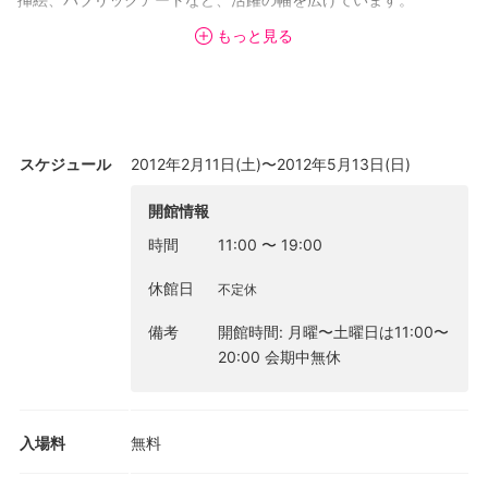
もっと見る
東京広尾に生まれた山口は群馬県桐生市で育ったのち、大学入学
にあたり再び東京での生活を始めました。東京というモチーフ
は、日常的な都市景観のおかしみにおいて際立っており、山口は
在学中より幾度となく描き、作品としてきました。諧謔を織り交
ぜつつ、甘美な哀愁に流されつつ、古の街歩きに似た風情で、今
スケジュール
2012年2月11日(土)〜2012年5月13日(日)
はなき、慣れ親しんだ風景を、色鮮やかにたどることで故郷への
思慕を現してきたのでしょうか。
開館情報
時間
11:00
〜
19:00
今回、新作を中心に構成されるフォーラムの展覧会は、洛中洛外
図に想を得た作家を代表する俯瞰図のみならず、電柱のシリーズ
休館日
不定休
やノスタルジックな仕掛け小屋などによって立ち現れる東京の街
並みです。明治に江戸に遡る東京という街が歴史の中で纏ってき
備考
開館時間: 月曜〜土曜日は11:00〜
た美意識にどこまでも忠実に、時間軸だけがデフォルメされたよ
20:00 会期中無休
うな「ずらし」の効いた風景に身を投じるとき、私たちは望郷へ
の想いを共有します。とどまることなく時をとどめ、軽やかに超
越してゆく山口の世界は、日常的でありながらもどこか遠くの出
入場料
無料
来事のようでもあります。