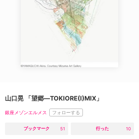
山口晃 「望郷―TOKIORE(I)MIX」
フォローする
銀座メゾンエルメス
○
ブックマーク
○
行った
51
10