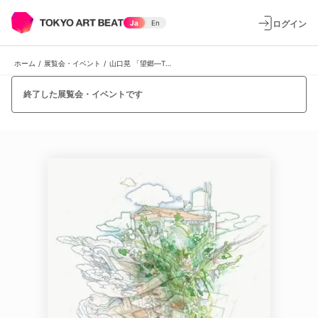
ログイン
Ja
En
ホーム
/
展覧会・イベント
/
山口晃 「望郷―TOKIORE(I)MIX」
終了した展覧会・イベントです