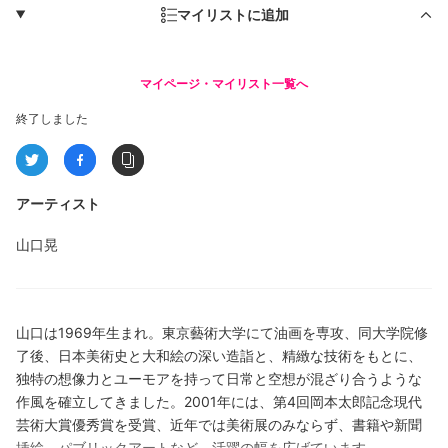
マイリストに追加
マイページ・マイリスト一覧へ
終了しました
アーティスト
山口晃
山口は1969年生まれ。東京藝術大学にて油画を専攻、同大学院修
了後、日本美術史と大和絵の深い造詣と、精緻な技術をもとに、
独特の想像力とユーモアを持って日常と空想が混ざり合うような
作風を確立してきました。2001年には、第4回岡本太郎記念現代
芸術大賞優秀賞を受賞、近年では美術展のみならず、書籍や新聞
挿絵、パブリックアートなど、活躍の幅を広げています。