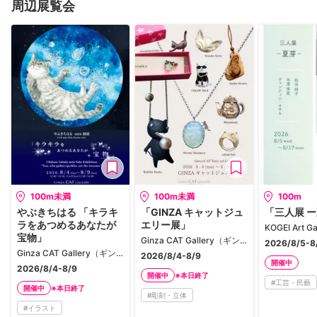
周辺展覧会
100m未満
100m未満
100m
やぶきちはる 「キラキ
「GINZA キャットジュ
「三人展 
ラをあつめるあなたが
エリー展」
宝物」
Ginza CAT Gallery（ギンザ キャット ギャラリー）
2026/8/5-8
Ginza CAT Gallery（ギンザ キャット ギャラリー）
2026/8/4-8/9
開催中
2026/8/4-8/9
※本日終了
開催中
#
工芸・民藝
※本日終了
開催中
#
彫刻・立体
#
イラスト