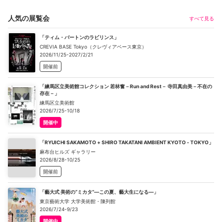
人気の展覧会
すべて見る
「ティム・バートンのラビリンス」
CREVIA BASE Tokyo（クレヴィアベース東京）
2026/11/25-2027/2/21
開催前
「練馬区立美術館コレクション 若林奮－Run and Rest－ 寺田真由美－不在の
存在－」
練馬区立美術館
2026/7/25-10/18
開催中
「RYUICHI SAKAMOTO + SHIRO TAKATANI AMBIENT KYOTO - TOKYO」
麻布台ヒルズ ギャラリー
2026/8/28-10/25
開催前
「藝大式 美術の“ミカタ”―この夏、藝大生になる―」
東京藝術大学 大学美術館・陳列館
2026/7/24-9/23
開催中