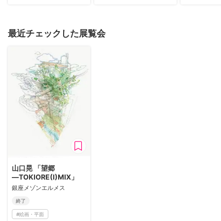
最近チェックした展覧会
山口晃 「望郷
―TOKIORE(I)MIX」
銀座メゾンエルメス
終了
#
絵画・平面