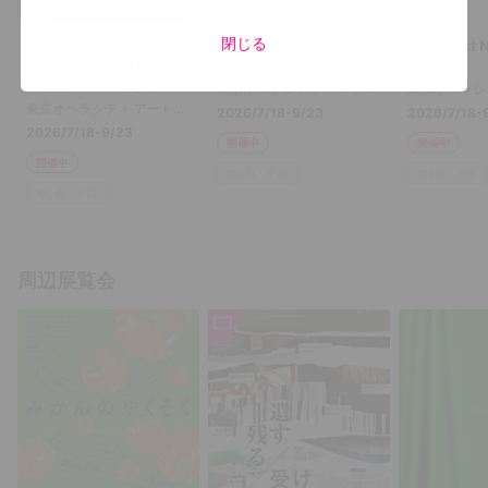
閉じる
「青木淳が選ぶコレク
「ほぼ、空：青木淳 ＋
「project
ション 収蔵品展087 寺
リチャード・タトル」
織」
田コレクションより」
東京オペラシティ アートギャラリー
東京オペラシティ アートギャラリー
2026/7/18-9/23
2026/7/18-
2026/7/18-9/23
開催中
開催中
開催中
#
絵画・平面
#
絵画・平面
#
絵画・平面
周辺展覧会