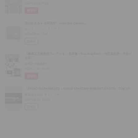
2026/7/24-9/23
開催中
清川あさみ + 名和晃平 「Invisible Garden」
ポーラ ミュージアム アネックス
2026/9/16-11/8
開催前
「練馬区立美術館コレクション 若林奮－Run and Rest－ 寺田真由美－不在の
存在－」
練馬区立美術館
2026/7/25-10/18
開催中
「RYUICHI SAKAMOTO + SHIRO TAKATANI AMBIENT KYOTO - TOKYO」
麻布台ヒルズ ギャラリー
2026/8/28-10/25
開催前