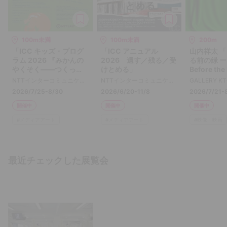
100m未満
100m未満
200m
「ICC キッズ・プログ
「ICC アニュアル
山内祥太 
ラム 2026 『みかんの
2026 遺す／残る／受
る前の緑 ー T
やくそく――つくっ
けとめる」
Before th
て、とらえるメディ
NTTインターコミュニケーション・センター [ICC]
NTTインターコミュニケーション・センター [ICC]
GALLERY K
ア・クリエイション
2026/7/25-8/30
2026/6/20-11/8
2026/7/21-
ズ』」
開催中
開催中
開催中
#
メディアアート
#
メディアアート
#
映像・映画
最近チェックした展覧会