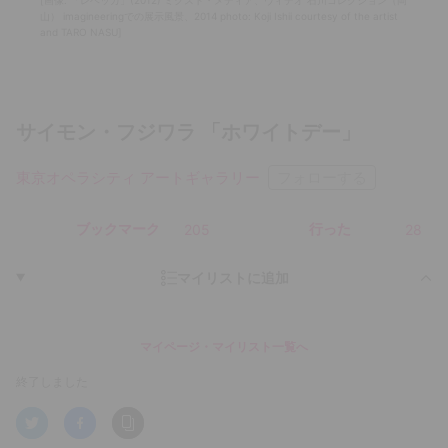
[画像: 「レベッカ」(2012) ミクスト・メディア、ヴィデオ 石川コレクション（岡
山） imagineeringでの展示風景、2014 photo: Koji Ishii courtesy of the artist
and TARO NASU]
サイモン・フジワラ 「ホワイトデー」
フォローする
東京オペラシティ アートギャラリー
○
ブックマーク
○
行った
205
28
マイリストに追加
マイページ・マイリスト一覧へ
終了しました