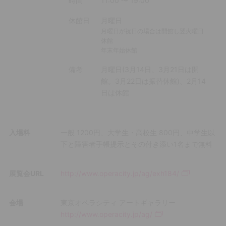
時間
11:00
〜
19:00
休館日
月曜日
月曜日が祝日の場合は開館し翌火曜日
休館
年末年始休館
備考
月曜日(3月14日、3月21日は開
館。3月22日は振替休館)、2月14
日は休館
入場料
一般 1200円、大学生・高校生 800円、中学生以
下と障害者手帳提示とその付き添い1名まで無料
展覧会URL
http://www.operacity.jp/ag/exh184/
会場
東京オペラシティ アートギャラリー
http://www.operacity.jp/ag/