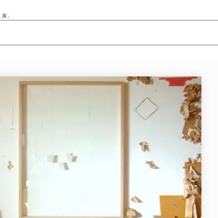
 展」
ニュース/記事
展覧会