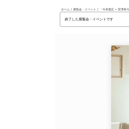
ホーム
/
展覧会・イベント
/
「今井貴広 + 宮澤有斗
日本
English
語
En
Ja
ログイン
終了した展覧会・イベントです
戻る
ホーム
ログイン
Instagram
X
YouTube
Facebook
LINE
メールマガジン
Tokyo Art Beatとは
会員サービスについて