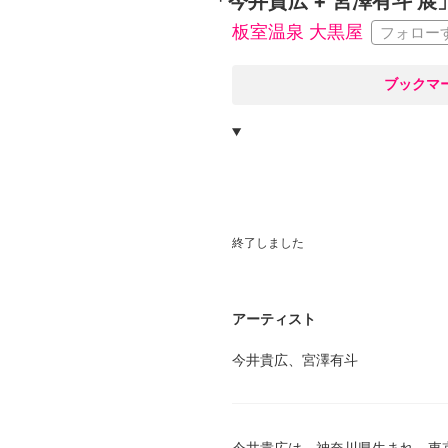
「今井貴広 + 宮澤有斗 展
板室温泉 大黒屋
フォロー
○
ブックマ
終了しました
アーティスト
今井貴広、宮澤有斗
今井貴広は、神奈川県生まれ、東