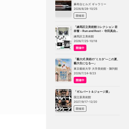
TOKYO」
麻布台ヒルズ ギャラリー
2026/8/28-10/25
開催前
「練馬区立美術館コレクション 若
林奮－Run and Rest－ 寺田真由美
－不在の存在－」
練馬区立美術館
2026/7/25-10/18
開催中
「藝大式 美術の“ミカタ”―この夏、
藝大生になる―」
東京藝術大学 大学美術館・陳列館
2026/7/24-9/23
開催中
「ギルバート＆ジョージ展」
国立新美術館
2027/9/17-12/20
開催前