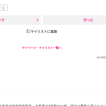
」
する
ーク
○
行った
3
マイリストに追加
マイページ・マイリスト一覧へ
SHARE
京造形大学造形学部卒、大黒屋で3年勤めた後、現在は農業を営みなが