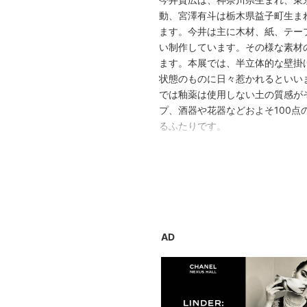
動、宮澤有斗は栃木県益子町生ま
ます。今井は主に木材、紙、テー
い制作しています。その様な素材
ます。本展では、半立体的な壁掛
状態のものに日々惹かれるといい
では釉薬は使用しない土の質感が
プ、酒器や花器などおよそ100
るふたりです。
[関連イベント]
アーティストトーク
日時: 2月18 日（月）20:00 - 21:0
※イベント詳細は公式ホームペー
AD