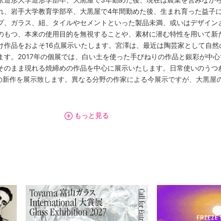
れ、岩手大学教育学部卒、大黒屋で4年間勤めた後、生まれ育った益子
プ、ガラス、紐、タイルやセメントといった製品未満、或いはデザイン
のもつ、本来の使用目的を無視することや、素材に潜む特性を用いて新
け作品をおよそ16点展示いたします。宮澤は、最近は陶芸家として自然
ます。2017年の個展では、白い土を使った手びねりの作品と銀彩が中
そのまま現れる焼締めの作品を中心に展示いたします。日常使いのうつ
点の新作を展示致します。異なる分野の作家による今展示ですが、大黒屋
もっと見る
0
ジよりご確認ください。