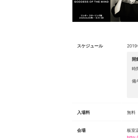
スケジュール
201
開
時
備
入場料
無料
会場
板室
http: