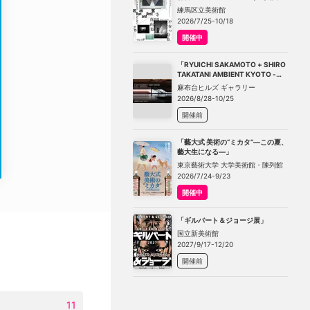
－不在の存在－」
練馬区立美術館
2026/7/25-10/18
開催中
「RYUICHI SAKAMOTO + SHIRO
TAKATANI AMBIENT KYOTO -
TOKYO」
麻布台ヒルズ ギャラリー
2026/8/28-10/25
開催前
「藝大式 美術の“ミカタ”―この夏、
藝大生になる―」
東京藝術大学 大学美術館・陳列館
2026/7/24-9/23
開催中
「ギルバート＆ジョージ展」
国立新美術館
2027/9/17-12/20
開催前
11