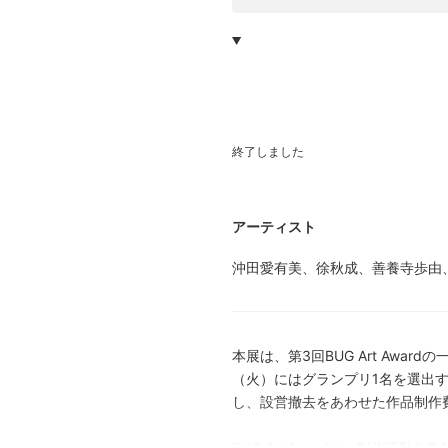
終了しました
アーティスト
沖田愛有美、徐秋成、善養寺歩由
本展は、第3回BUG Art Aw
（火）にはグランプリ1名を選出
し、設営撤去をあわせた作品制作
BUG Art Awardは、制作