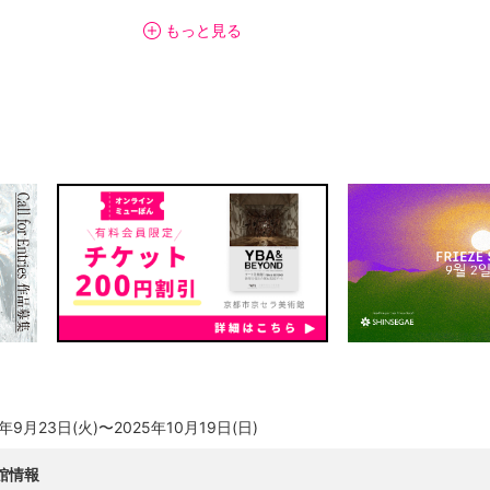
ックの提供や、展示・設営に関する相談会の開催などのサポートを行い
もっと見る
いきます。BUGの前身であるガーディアン・ガーデンが31年間実施し
ALL」(2009-2023)を引き継ぎ、新しい表現への挑戦やアーティストのキ
5年9月23日(火)〜2025年10月19日(日)
館情報