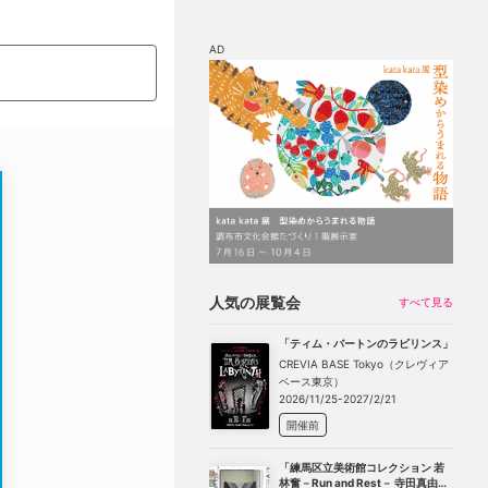
AD
マップ
チケット割引
人気の展覧会
すべて見る
「ティム・バートンのラビリンス」
CREVIA BASE Tokyo（クレヴィア
ベース東京）
2026/11/25-2027/2/21
開催前
「練馬区立美術館コレクション 若
林奮－Run and Rest－ 寺田真由美