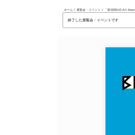
ホーム
/
展覧会・イベント
/
「第3回BUG Art A
日本
English
語
En
Ja
ログイン
終了した展覧会・イベントです
戻る
ホーム
ログイン
Instagram
X
YouTube
Facebook
LINE
メールマガジン
Tokyo Art Beatとは
会員サービスについて