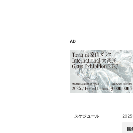
ドです。審査員からのフィードバ
もアーティストの成長に関与*して
展』(1992-2008)、「1_W
プします。
AD
スケジュール
202
開