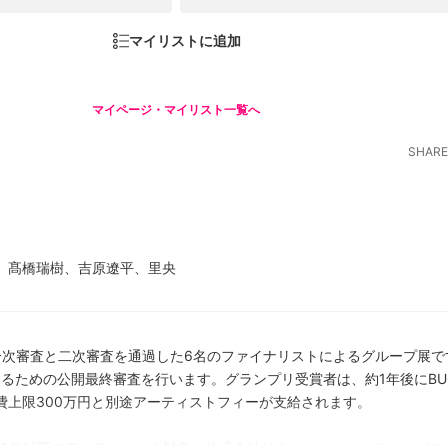
マイリストに追加
マイページ・マイリスト一覧へ
SHARE
、髙橋瑞樹、吉原遼平、里央
ardの一次審査と二次審査を通過した6名のファイナリストによるグループ展で
するための公開最終審査を行います。グランプリ受賞者は、約1年後にBU
費上限300万円と別途アーティストフィーが支給されます。
活動年数10年以下のアーティストを対象に株式会社リクルートホールディング