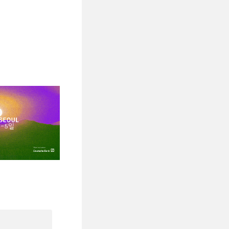
、審査過程において
てきた『ひとつぼ
ャリア形成をバックアッ