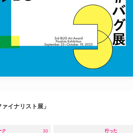
rd ファイナリスト展」
ーク
○
行った
30