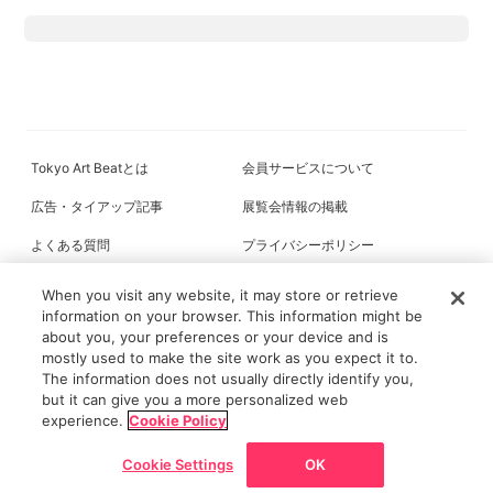
Tokyo Art Beatとは
会員サービスについて
広告・タイアップ記事
展覧会情報の掲載
よくある質問
プライバシーポリシー
利用規約
クッキーの詳細
When you visit any website, it may store or retrieve
information on your browser. This information might be
about you, your preferences or your device and is
mostly used to make the site work as you expect it to.
All content on this site is © its respective owner(s). Tokyo Art Beat (2004-
The information does not usually directly identify you,
2026).
but it can give you a more personalized web
experience.
Cookie Policy
Cookie Settings
OK
戻る
ホーム
ニュース/記事
展覧会
マップ
チケット割引