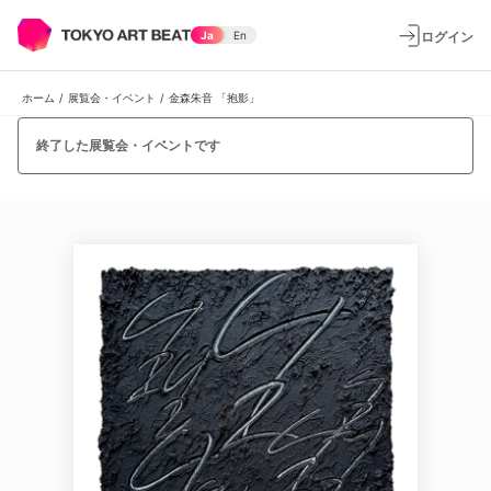
ログイン
Ja
En
ホーム
/
展覧会・イベント
/
金森朱音 「抱影」
終了した展覧会・イベントです