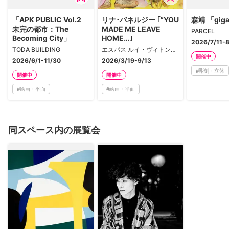
「APK PUBLIC Vol.2
リナ･バネルジー ｢”YOU
森靖 「gig
未完の都市：The
MADE ME LEAVE
PARCEL
Becoming City」
HOME…｣
2026/7/11-
TODA BUILDING
エスパス ルイ・ヴィトン東京
開催中
2026/6/1-11/30
2026/3/19-9/13
#
彫刻・立体
開催中
開催中
#
絵画・平面
#
絵画・平面
同スペース内の展覧会