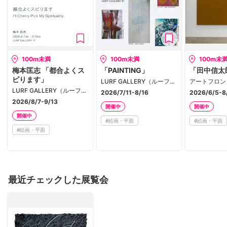
100m未満
100m未満
100m未
梅本匡志 「都合よくス
「PAINTING」
「田中信太
ピります」
LURF GALLERY（ルーフギャラリー）
アートフロン
LURF GALLERY（ルーフギャラリー）
2026/7/11-8/16
2026/6/5-8
2026/8/7-9/13
開催中
開催中
開催中
#
絵画・平面
#
絵画・平面
#
絵画・平面
最近チェックした展覧会