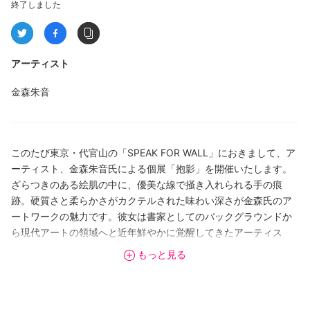
終了しました
アーティスト
金森朱音
このたび東京・代官山の「SPEAK FOR WALL」におきまして、ア
ーティスト、金森朱音氏による個展「抱影」を開催いたします。
ざらつきのある絵肌の中に、優美な線で掻き入れられる手の痕
跡。硬質さと柔らかさがカクテルされた味わい深さが金森氏のア
ートワークの魅力です。彼女は書家としてのバックグラウンドか
ら現代アートの領域へと近年鮮やかに覚醒してきたアーティス
ト。墨の特質を援用し字を書き伝える技をドメインとして守りつ
もっと見る
つも、より自由な同時代的感性で「書く」「読む」の行為を再定
義し、現代アートへと昇華してみせる洗練された創作で注目度を
高めているところです。