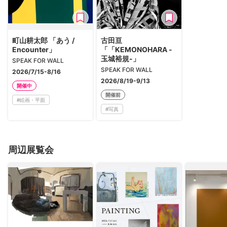
町山耕太郎 「あう /
古田亘
Encounter」
「「KEMONOHARA -
玉城裕規-」
SPEAK FOR WALL
SPEAK FOR WALL
2026/7/15-8/16
2026/8/19-9/13
開催中
開催前
#
絵画・平面
#
写真
周辺展覧会