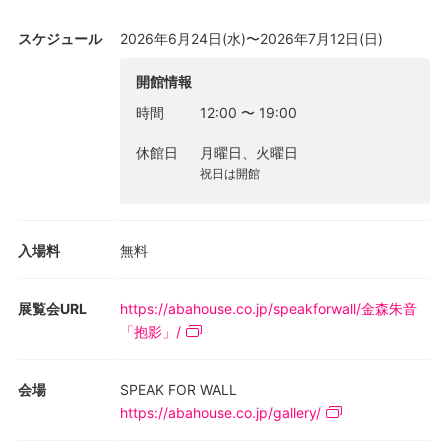
特に、漢字の「生」を様々な書体で書き重ねる「生きる」シリー
ズは、人が様々な経験を積み重ねながら人生を形作っていく過程
スケジュール
2026年6月24日(水)〜2026年7月12日(日)
を表現するだけでなく、生命の連続や連なりを可視化しようとす
る野心的なコンセプトに支えられます。一般的な筆の運びの平面
開館情報
的な動きだけでなく、上下動（凹凸）というディメンションにも
時間
12:00
〜
19:00
着目。身体の動きが本来持つ妙味を絵肌の美しさへと転送し、絵
と書のフュージョン感覚、無国籍な美をまとった新鮮な存在感
休館日
月曜日、火曜日
が、各所での展示活動を通して新鮮な驚きをもって受け止められ
祝日は開館
ています。
本展では、同シリーズの中でも特に「光と影」を主題にした新作
を披露いたします。「影を抱く」意味のタイトルは、ありのまま
入場料
無料
を受け入れるという、金森氏がこの「生きる」シリーズを続けて
いくうえで核心としてきた価値観を一層色濃く押し出すステイト
メントにもなっています。「誰しもが抱える影、でもそれがある
展覧会URL
https://abahouse.co.jp/speakforwall/金森朱音
からこそ光は輝く、その思いを表現したい」と金森氏は言いま
「抱影」/
す。
本展では、黒や濃色系を基調とした新作を中心に、飾りやすい小
会場
SPEAK FOR WALL
品も含めた大小約10点を展示・販売いたします。
https://abahouse.co.jp/gallery/