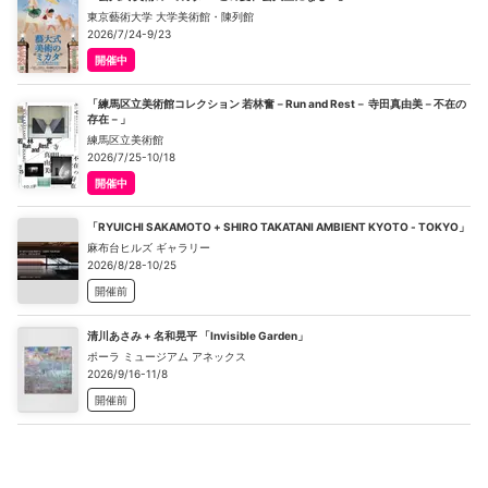
東京藝術大学 大学美術館・陳列館
2026/7/24-9/23
開催中
「練馬区立美術館コレクション 若林奮－Run and Rest－ 寺田真由美－不在の
存在－」
練馬区立美術館
2026/7/25-10/18
開催中
「RYUICHI SAKAMOTO + SHIRO TAKATANI AMBIENT KYOTO - TOKYO」
麻布台ヒルズ ギャラリー
2026/8/28-10/25
開催前
清川あさみ + 名和晃平 「Invisible Garden」
ポーラ ミュージアム アネックス
2026/9/16-11/8
開催前