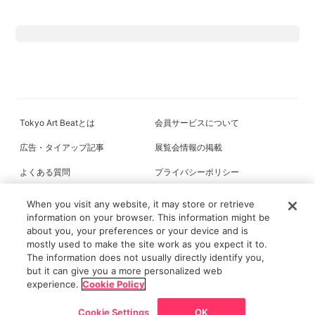
Tokyo Art Beatとは
会員サービスについて
広告・タイアップ記事
展覧会情報の掲載
よくある質問
プライバシーポリシー
利用規約
クッキーの詳細
When you visit any website, it may store or retrieve
information on your browser. This information might be
about you, your preferences or your device and is
mostly used to make the site work as you expect it to.
All content on this site is © its respective owner(s). Tokyo Art Beat (2004-
The information does not usually directly identify you,
2026).
but it can give you a more personalized web
experience.
Cookie Policy
Cookie Settings
OK