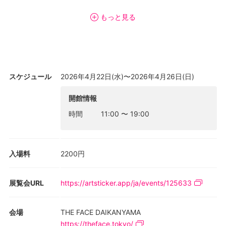
「アーティザナル」とは、絶え間なく新しい流行を生み出す既存
もっと見る
のファッションシステムに異議を唱え、既に存在している衣服へ
の敬意を重視した試みでした。素材の特性を活かし、古い素材を
染め直し、装飾を施し、手作業によって新たな命を吹き込む。本
展及び書籍を通じて、マルタンやマリナが描いた美学に触れてい
ただけます。
スケジュール
2026年4月22日(水)〜2026年4月26日(日)
また「ラボスペース」では、約70点のマルタン・マルジェラによ
開館情報
るアーティザナル作品を展示し、観覧者が作品に直接触れること
時間
11:00
〜
19:00
が可能で、作品の内部構造、縫い方、ディテールなどを直接手に
取ってご覧いただけます。
入場料
2200円
展覧会URL
https://artsticker.app/ja/events/125633
会場
THE FACE DAIKANYAMA
https://theface.tokyo/