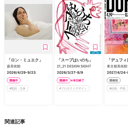
「ロン・ミュエク」
「スープはいのち」
「デュフィ
森美術館
21_21 DESIGN SIGHT
東京都美術館
2026/4/29-9/23
2026/3/27-8/9
2027/4/24-
※本日終了
開催中
開催中
開催前
#
彫刻・立体
#
プロダクトデザイン
#
絵画・平面
関連記事