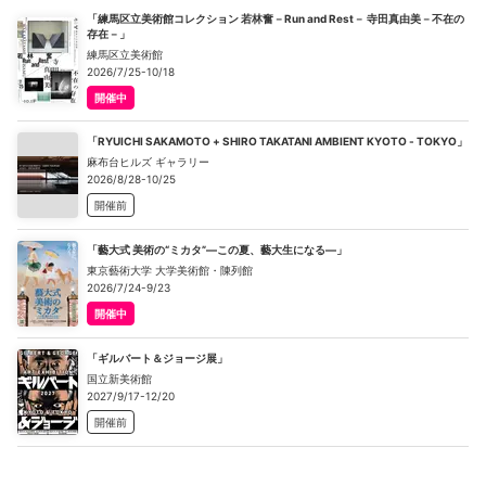
「練馬区立美術館コレクション 若林奮－Run and Rest－ 寺田真由美－不在の
存在－」
練馬区立美術館
2026/7/25-10/18
開催中
「RYUICHI SAKAMOTO + SHIRO TAKATANI AMBIENT KYOTO - TOKYO」
麻布台ヒルズ ギャラリー
2026/8/28-10/25
開催前
「藝大式 美術の“ミカタ”―この夏、藝大生になる―」
東京藝術大学 大学美術館・陳列館
2026/7/24-9/23
開催中
「ギルバート＆ジョージ展」
国立新美術館
2027/9/17-12/20
開催前