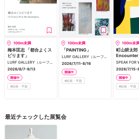
100m未満
100m未満
100m未
梅本匡志 「都合よくス
「PAINTING」
町山耕太郎 
ピります」
Encounte
LURF GALLERY（ルーフギャラリー）
LURF GALLERY（ルーフギャラリー）
SPEAK FOR 
2026/7/11-8/16
2026/8/7-9/13
2026/7/15-
開催中
開催中
開催中
#
絵画・平面
#
絵画・平面
#
絵画・平面
最近チェックした展覧会