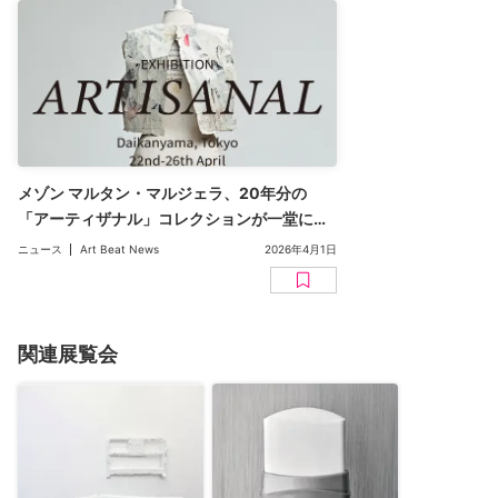
メゾン マルタン・マルジェラ、20年分の
「アーティザナル」コレクションが一堂に集
結する展覧会。代官山で4月開催
ニュース
Art Beat News
2026年4月1日
関連展覧会