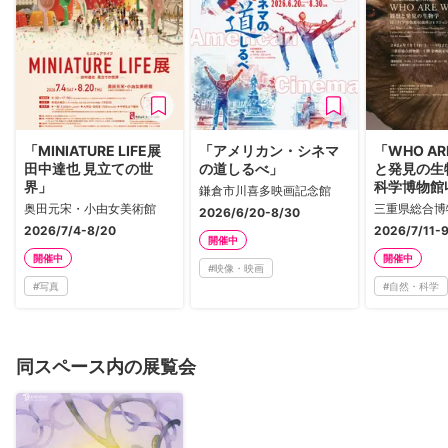
「MINIATURE LIFE展
「アメリカン・シネマ
「WHO A
田中達也 見立ての世
の道しるべ」
と発見の生
界」
科学博物館
鎌倉市川喜多映画記念館
クション Vo
奥田元宋・小由女美術館
三重県総合博
2026/6/20-8/30
類」
2026/7/4-8/20
2026/7/11-
開催中
開催中
開催中
#
映像・映画
#
写真
#
自然・科学
同スペース内の展覧会