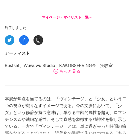
マイページ・マイリスト一覧へ
終了しました
アーティスト
Rustset、Wuwuwu Studio、K.W.OBSERVING金工実験室
もっと見る
（K.W.OBSERVING Metalwork）、Rudefish、Wackkyz、fit fit
vintage、Getabone、Butterfly Island、CHENSANCISTUDIO、
RandomCats、牛稠島（Niuchoudao）、Iya Studio
本展が焦点を当てるのは、「ヴィンテージ」と「少女」という二
つの視点が織りなすイメージである。今の文脈において、「少
女」という修辞が持つ意味は、単なる年齢的属性を超え、ロマン
チシズムや繊細な感性、そして直感を象徴する精神性を指し示し
ている。一方で「ヴィンテージ」とは、単に過ぎ去った時間の輪
郭をなぞることではなく、近代化の過程で失われつつある「ある