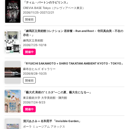
「ティム・バートンのラビリンス」
CREVIA BASE Tokyo（クレヴィアベース東京）
2026/11/25-2027/2/21
開催前
「練馬区立美術館コレクション 若林奮－Run and Rest－ 寺田真由美－不在の
存在－」
練馬区立美術館
2026/7/25-10/18
開催中
「RYUICHI SAKAMOTO + SHIRO TAKATANI AMBIENT KYOTO - TOKYO」
麻布台ヒルズ ギャラリー
2026/8/28-10/25
開催前
「藝大式 美術の“ミカタ”―この夏、藝大生になる―」
東京藝術大学 大学美術館・陳列館
2026/7/24-9/23
開催中
清川あさみ + 名和晃平 「Invisible Garden」
ポーラ ミュージアム アネックス