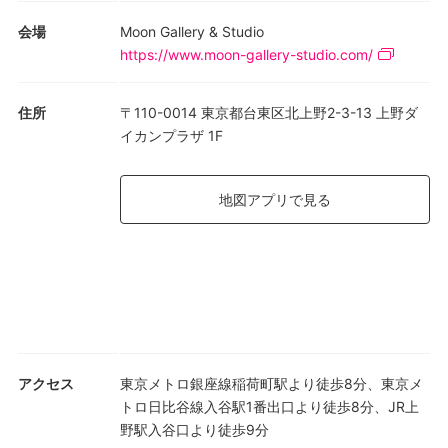
つぶさに見つめながら、それぞれの作品の背後にある思考と彫琢
の物語に耳を傾けることになるだろう。クラシックなカッティン
会場
Moon Gallery & Studio
グに宿る「古い魂」に魅了される人もいれば、ヴィンテージと現
https://www.moon-gallery-studio.com/
代の混交のなかに新たなアイデンティティの可能性を見出す人も
いるだろう。そうした固有の表現との邂逅を通じて、来場者は時
住所
〒110-0014 東京都台東区北上野2-3-13 上野ダ
間やライフスタイルとの対話を重ね、時を超えて残り続ける美し
イカンプラザ 1F
い記憶を刻むことができるはずである。
地図アプリで見る
アクセス
東京メトロ銀座線稲荷町駅より徒歩8分、東京メ
トロ日比谷線入谷駅1番出口より徒歩8分、JR上
野駅入谷口より徒歩9分