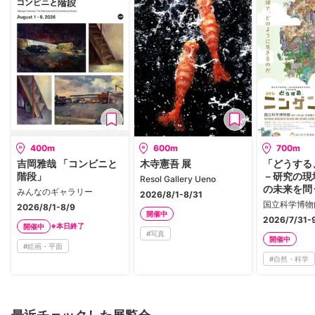
400m
600m
700m
吉岡雅哉 「コンビニと
木寺憲吾 展
「どうする
階段」
－研究の現
Resol Gallery Ueno
の未来を問
みんなのギャラリー
2026/8/1-8/31
国立科学博物
2026/8/1-8/9
開催中
2026/7/31-
※本日終了
開催中
#
写真
開催中
#
絵画・平面
#
自然・科学