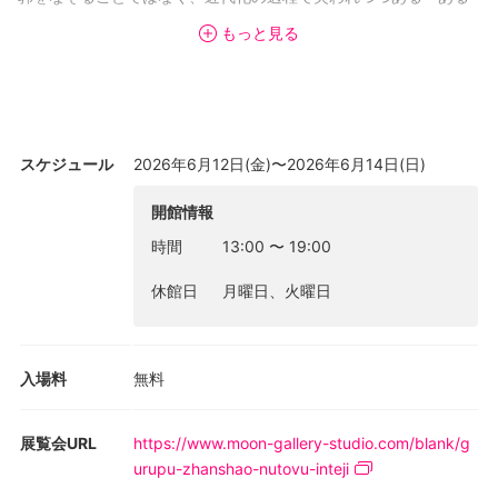
種の質感」へと向けられたノスタルジックな眼差しにほかならな
もっと見る
い。効率至上主義が席巻する現代都市において、このような過去
への遡行は、一種のしなやかな反逆ともいえる。本展では、その
静謐な眼差しのもとで歩みを緩め、加速する日常のなかで希薄化
してしまったインスピレーションをすくい上げることを試みる。
本展では、「少女」と「ヴィンテージ」をテーマに、12名の気鋭
スケジュール
2026年6月12日(金)〜2026年6月14日(日)
のデザイナー、アーティスト、ブランドディレクターを迎える。
会場には、ノスタルジックな様式美とロマンティックな精神が響
開館情報
き合う、密度の高い空間が立ち上がる。
時間
13:00
〜
19:00
本展の物語は、アパレルを起点として、ジュエリーやオブジェ、
休館日
月曜日、火曜日
さらにはライフスタイルを内包する作品群へと広がっていく。こ
こに展示される衣服は、単なる消費財としての客体ではなく、
「流動する皮膚」であり、ファッションデザイナーたちが「少
入場料
無料
女」と「ヴィンテージ」という二つの概念に向き合いながら紡ぎ
出した、多様な解釈の結晶なのである。会場では、まるで古い時
代の一場面がそのまま留められたかのような空間が展開され、作
展覧会URL
https://www.moon-gallery-studio.com/blank/g
品は単に陳列される対象ではなく、鑑賞者との対話を生み出す媒
urupu-zhanshao-nutovu-inteji
介となる。来場者はその空間へと足を踏み入れ、手仕事の痕跡を