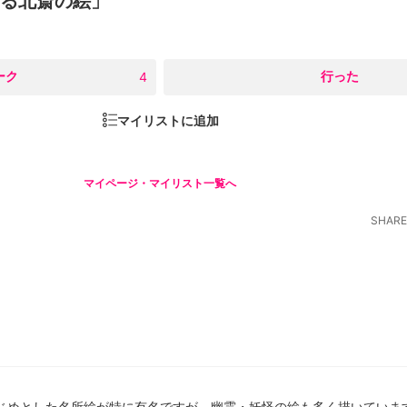
る北斎の絵」
ーク
○
行った
4
マイリストに追加
マイページ・マイリスト一覧へ
SHARE
じめとした名所絵が特に有名ですが、幽霊・妖怪の絵も多く描いていま