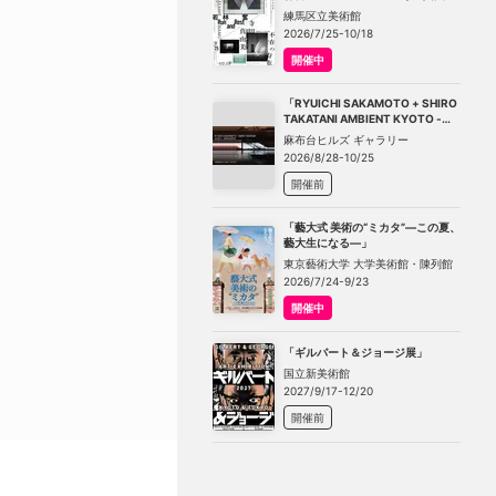
－不在の存在－」
練馬区立美術館
2026/7/25-10/18
開催中
「RYUICHI SAKAMOTO + SHIRO
TAKATANI AMBIENT KYOTO -
TOKYO」
麻布台ヒルズ ギャラリー
2026/8/28-10/25
開催前
「藝大式 美術の“ミカタ”―この夏、
藝大生になる―」
東京藝術大学 大学美術館・陳列館
2026/7/24-9/23
開催中
「ギルバート＆ジョージ展」
国立新美術館
2027/9/17-12/20
開催前