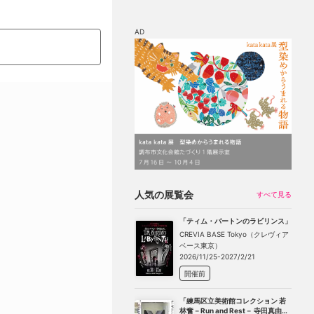
AD
マップ
チケット割引
人気の展覧会
すべて見る
「ティム・バートンのラビリンス」
CREVIA BASE Tokyo（クレヴィア
ベース東京）
2026/11/25-2027/2/21
開催前
「練馬区立美術館コレクション 若
林奮－Run and Rest－ 寺田真由美