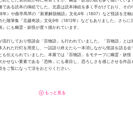
種である読本の挿絵でした。北斎は読本挿絵を多く手がけており、その
08年）や曲亭馬琴の『新累解脱物語』文化4年（1807）など怪談を主
た随筆集『北越奇談』文化9年（1812年）などもありました。さらに
画』にも幽霊・妖怪が度々描かれています。
が流行しており怪談会「百物語」も行われていました。「百物語」とは
本入れた行灯を用意し、一話語り終えたら一本消しながら怪談を語る会
とも伝えられていました。本展では「百物語」をモチーフに幽霊・妖怪
欠かせない要素である「恐怖」にも着目し、恐ろしさを感じさせる作品も
絵をご覧になって涼をおとりください。
もっと見る
30
前申込み）
:00〜