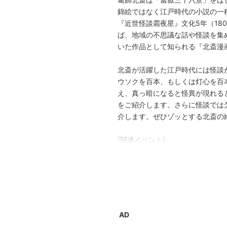
錦絵ではなく江戸時代の小説の一
『近世怪談霜夜星』文化5年（18
ば、地域の不思議な話や怪談を集め
いた作品として知られる『北斎漫
北斎が活躍した江戸時代には怪談
ウソクを百本、もしくは灯心を百
え、真っ暗になると怪異が現れる
をご紹介します。さらに怪談では
介します。ぜひゾッとする北斎の
[関連イベント]
1. 北斎館で怪談会
日時: 2026年6月28日13:30〜14:
登壇者: 夜⾺裕
会場: 北斎館内映像ホール（要事
2. 学芸員によるギャラリートーク
日時: 2026年7月4日、7月19日14
AD
会場: 北斎館展覧会場内