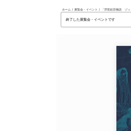
ホーム
/
展覧会・イベント
/
「浮世絵百物語 ゾッ
日本
English
語
En
Ja
ログイン
終了した展覧会・イベントです
戻る
ホーム
ログイン
Instagram
X
YouTube
Facebook
LINE
メールマガジン
Tokyo Art Beatとは
会員サービスについて