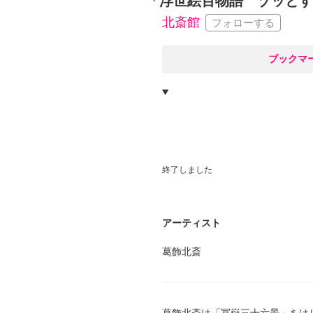
「浮世絵百物語 ゾッとす
北斎館
フォローする
○
ブックマ
終了しました
アーティスト
葛飾北斎
葛飾北斎は「冨嶽三十六景」をは