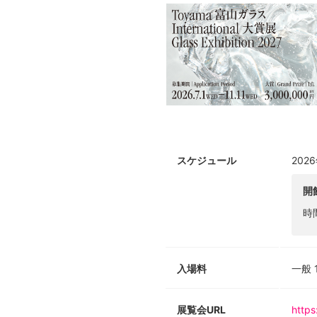
※イベント詳細・お申し込み方法
スケジュール
202
開
時
入場料
一般 
展覧会URL
https