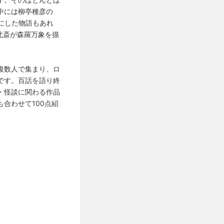
中には柳亭種彦の
軸にした物語もあれ
北斎が森羅万象を描
複数人で集まり、ロ
です。百話を語り終
・怪談に関わる作品
合わせて100点紹