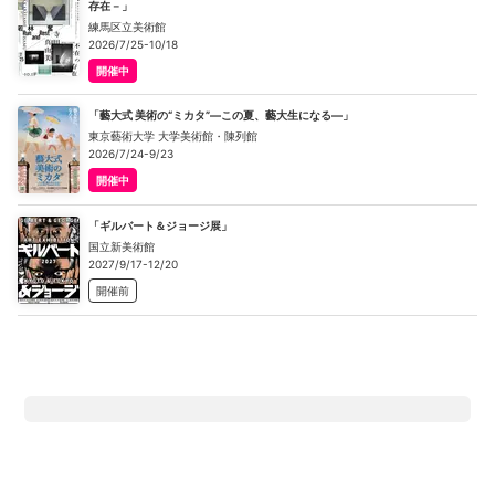
存在－」
練馬区立美術館
2026/7/25-10/18
開催中
「藝大式 美術の“ミカタ”―この夏、藝大生になる―」
東京藝術大学 大学美術館・陳列館
2026/7/24-9/23
開催中
「ギルバート＆ジョージ展」
国立新美術館
2027/9/17-12/20
開催前