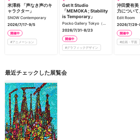
米澤柊 「声なき声のキ
Get It Studio
沖田愛有美
ャラクター」
「MEMOKA ; Stability
力について
is Temporary」
SNOW Contemporary
Edit Room
Pocko Gallery Tokyo（ポコギャラリー東京）
2026/7/17-9/5
2026/7/29-
2026/7/31-8/23
開催中
開催中
開催中
#
アニメーション
#
絵画・平面
#
グラフィックデザイン
最近チェックした展覧会