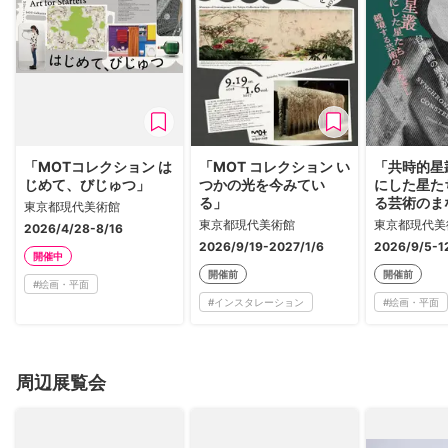
「MOTコレクション は
「MOT コレクション い
「共時的星
じめて、びじゅつ」
つかの光を今みてい
にした星た
る」
る芸術のま
東京都現代美術館
東京都現代美術館
東京都現代美
2026/4/28-8/16
2026/9/19-2027/1/6
2026/9/5-1
開催中
開催前
開催前
#
絵画・平面
#
インスタレーション
#
絵画・平面
周辺展覧会