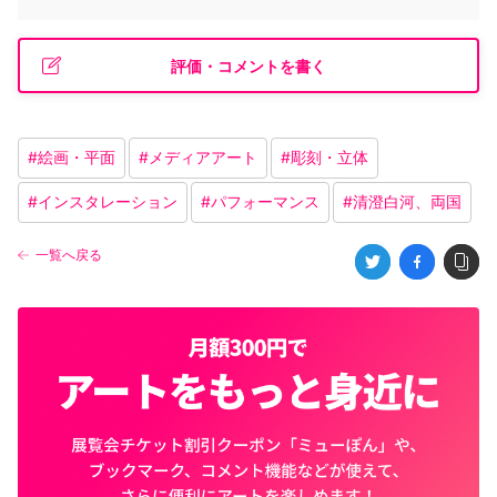
評価・コメントを書く
#
絵画・平面
#
メディアアート
#
彫刻・立体
#
インスタレーション
#
パフォーマンス
#
清澄白河、両国
一覧へ戻る