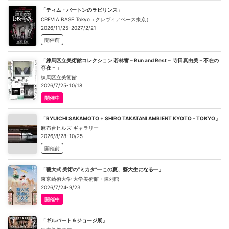
「ティム・バートンのラビリンス」
CREVIA BASE Tokyo（クレヴィアベース東京）
2026/11/25-2027/2/21
開催前
「練馬区立美術館コレクション 若林奮－Run and Rest－ 寺田真由美－不在の
存在－」
練馬区立美術館
2026/7/25-10/18
開催中
「RYUICHI SAKAMOTO + SHIRO TAKATANI AMBIENT KYOTO - TOKYO」
麻布台ヒルズ ギャラリー
2026/8/28-10/25
開催前
「藝大式 美術の“ミカタ”―この夏、藝大生になる―」
東京藝術大学 大学美術館・陳列館
2026/7/24-9/23
開催中
「ギルバート＆ジョージ展」