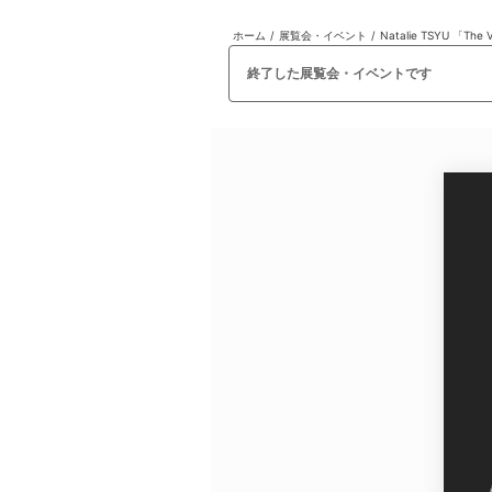
ホーム
/
展覧会・イベント
/
Natalie TSYU 「The 
日本
English
語
En
Ja
ログイン
終了した展覧会・イベントです
戻る
ホーム
ログイン
Instagram
X
YouTube
Facebook
LINE
メールマガジン
Tokyo Art Beatとは
会員サービスについて