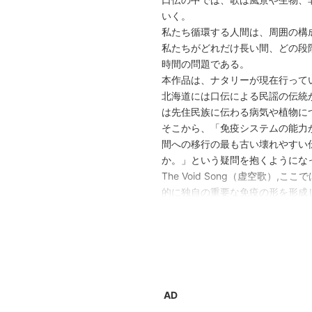
いく。
私たち循環する人間は、周囲の構
私たちがどれだけ長い間、どの段
時間の問題である。
本作品は、ナタリーが現在行って
北海道には口伝による民謡の伝統
は先住民族に伝わる病気や植物に
そこから、「免疫システムの能力
間への移行の最も古い壊れやすい
か。」という疑問を抱くようにな
The Void Song（虚空歌
的に独自の重要な免疫の形を形成
The Void Song（虚空歌
展示される。
今回、ONAプロジェクトルーム展示空間内で
聴け、人類よ、女性よ）を展示す
を通して翻訳のメロディとなる風
た。展示の中では、女性の髪やア
AD
循環の主な素材として追うことが