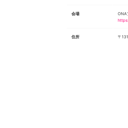
会場
ON
https
住所
〒13