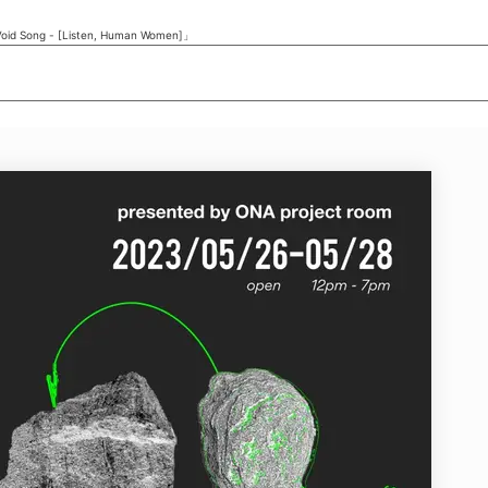
Void Song - [Listen, Human Women]」
ニュース/記事
展覧会