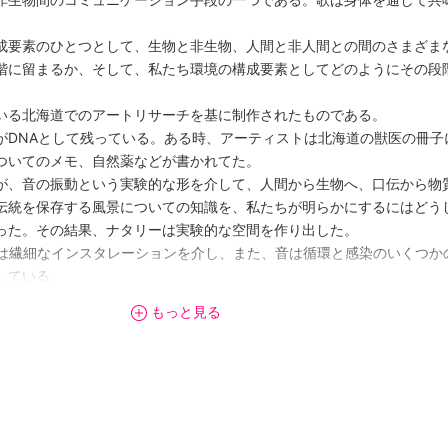
成要素のひとつとして、生物と非生物、人間と非人間との間のさまざま
階に留まるか、そして、私たち環境の構成要素としてどのようにその段
いる北海道でのアートリサーチを基に制作されたものである。
がDNAとして残っている。ある時、アーティストは北海道の獣医の冊子
ついてのメモ、自然薬などが書かれてた。
が、音の振動という実験的な形を介して、人間から生物へ、口伝から物
伝統を保存する風景についての知識を、私たちが明らかにするにはどう
った。その結果、ナタリーは実験的な空間を作り出した。
）,ここでは繊細なインスタレーションを介し、また、音は循環と感染のいくつ
している。
）は、さまざまなタイプの曲を含む継続的な展示構成であり、展示空間によっ
もっと見る
、ナタリー・ツゥーが「The Void Song - [Listen, Human W
る。アイヌの伝統的な叙事詩に着目し、口伝の民謡の歌詞から音の出る
景に注目した。音の主な材料として、ナタリーはユカラの歌詞から材料
イヌの酒、熊の毛皮、死んだ魚、米、塩、ご当地薬、水の音の素材など
できる。ONAプロジェクトルーム展示空間内には、アーティストノート