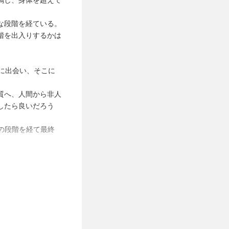
な段階を経ている。
階を出入りするかは
に出会い、そこに
質へ、人間から非人
したら良いだろう
かの段階を経て最終
て特定の楽曲が独自で
omen]」（虚空歌 -
要素や、解説の構造
をピックアップし
を音の推移や空間の
のハイライトをま