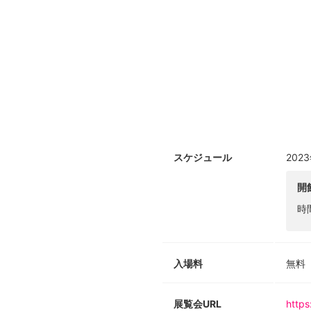
とめた本が置かれています。この本は
るためのガイドとなるだろう。
アーティストであり指揮者でもあ
音が非・人間的な風景の中でどの
きるよう誘います。
[関連イベント]
パフォーマンス
日時: 5月26日（金）19:00〜
5月27日（土）14:30〜
スケジュール
202
5月28日（日）14:30〜
料金: 無料・予約不要
開
時
入場料
無料
展覧会URL
https