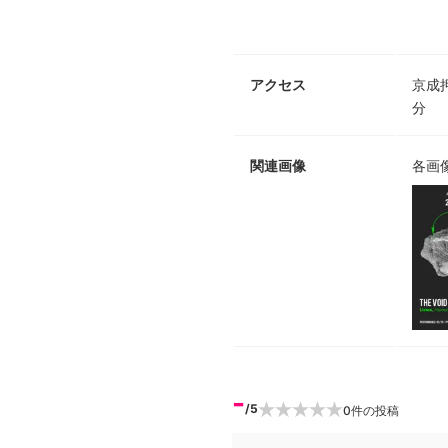
アクセス
京成
分
関連画像
各画
-
/5
0
件の投稿