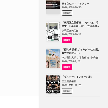
TOKYO」
麻布台ヒルズ ギャラリー
2026/8/28-10/25
開催前
「練馬区立美術館コレクション 若
林奮－Run and Rest－ 寺田真由美
－不在の存在－」
練馬区立美術館
2026/7/25-10/18
開催中
「藝大式 美術の“ミカタ”―この夏、
藝大生になる―」
東京藝術大学 大学美術館・陳列館
2026/7/24-9/23
開催中
「ギルバート＆ジョージ展」
国立新美術館
2027/9/17-12/20
開催前