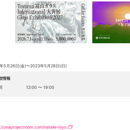
、「The Void Song」の非・生活的なサウンドスケープにおける
るナタリー・ツゥーは、展示期間中に一連の短いサウンドパフォーマン
ように循環し、それ自体が特定の免疫力を生み出すかをオーディエンス
3年5月26日(金)〜2023年5月28日(日)
館情報
間
12:00
〜
19:00
://onaprojectroom.com/natalie-tsyu