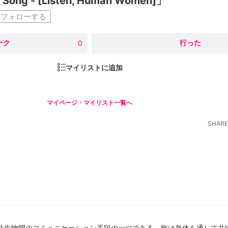
 Song - [Listen, Human Women]」
フォローする
ーク
○
行った
0
マイリストに追加
マイページ・マイリスト一覧へ
SHARE
非生物間のコミュニケーション手段の一つである。歌は身体を通して共