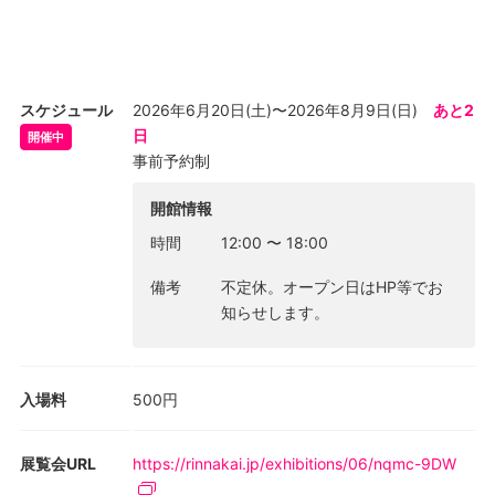
を自身が変化した契機であるとし、その実感を強く握りしめて生
きています。このおばあさんを「悲惨」で「不幸」であるとし、
「支援対象」でしかないとみなす眼差しこそが貧困なのであり、
中井輪は、こうした「庶民」の生の強さと尊厳に深い衝撃を受け
スケジュール
2026年6月20日(土)〜2026年8月9日(日)
あと2
たといいます。大量殺戮兵器と映画の光学的経験を安易に結びつ
日
開催中
けることは慎まねばなりませんが、それでも、このような生があ
事前予約制
りうるのだということを、中井は制作と展覧会をとおして、考え
抜こうとしています。
開館情報
時間
12:00
〜
18:00
中井の油彩画は、映像記録と不可分であり、習慣として固定化さ
れる手前の人間の身振りに着目するところから始まります。近作
備考
不定休。オープン日はHP等でお
では、自身の父の姿を記録する試みや、友人たちに特定の設定や
知らせします。
状況、脚本を与えて演じてもらうなど、演出を介したアプローチ
を行ってきました。現在はとりわけ、ささやかな映画の自主上映
会を定期開催し、映画を鑑賞する人々の姿を撮影・再構成し、油
入場料
500円
彩画へと昇華する試みを続けています。スマートフォンで動画が
矢継ぎ早に消費され、絶え間ない自己主張が求められる現代にお
いて、ひとつの映画に夢中になっている人の身体は特異な存在感
展覧会URL
https://rinnakai.jp/exhibitions/06/nqmc-9DW
を放ちます。鑑賞者たちは各々の姿勢で光を受けとめようとし、