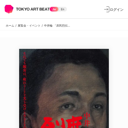
ログイン
Ja
En
ホーム
/
展覧会・イベント
/
中井輪 「庶民烈伝」