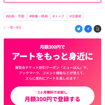
#
絵画・平面
#
映像・映画
#
トーク
#
京都府
一覧へ戻る