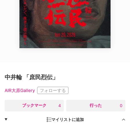
中井輪 「庶民烈伝」
フォローする
AIR大原Gallery
○
ブックマーク
○
行った
4
0
マイリストに追加