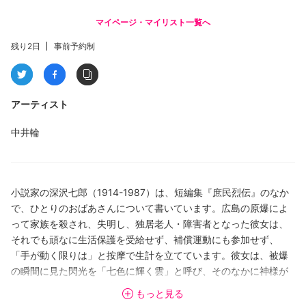
マイページ・マイリスト一覧へ
残り2日
事前予約制
アーティスト
中井輪
小説家の深沢七郎（1914-1987）は、短編集『庶民烈伝』のなか
で、ひとりのおばあさんについて書いています。広島の原爆によ
って家族を殺され、失明し、独居老人・障害者となった彼女は、
それでも頑なに生活保護を受給せず、補償運動にも参加せず、
「手が動く限りは」と按摩で生計を立てています。彼女は、被爆
の瞬間に見た閃光を「七色に輝く雲」と呼び、そのなかに神様が
いたと信じています。光を浴びたことによって、おばあさんは眼
もっと見る
球を焼かれ視力を失うわけですが、にもかかわらず、彼女はそれ