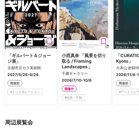
「ギルバート＆ジョー
小西真奈 「風景を切り
「CURATIO
ジ展」
取る / Framing
Kyoto」
Landscapes」
京都市京セラ美術館
大本山 妙顕
千總ギャラリー
2027/5/26-8/29
2026/11/6-1
2026/7/10-10/6
開催前
開催前
開催中
#
インスタレーション
#
アートフェ
#
絵画・平面
周辺展覧会