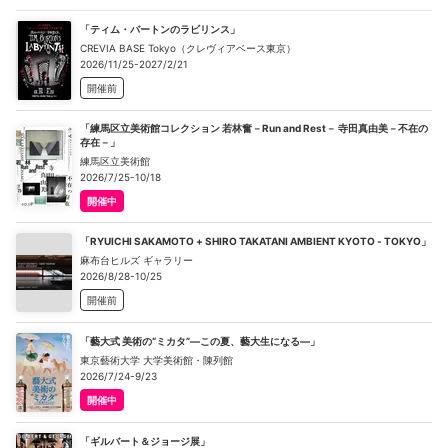
「ティム・バートンのラビリンス」
CREVIA BASE Tokyo（クレヴィアベース東京）
2026/11/25-2027/2/21
開催前
「練馬区立美術館コレクション 若林奮－Run and Rest－ 寺田真由美－不在の
存在－」
練馬区立美術館
2026/7/25-10/18
開催中
「RYUICHI SAKAMOTO + SHIRO TAKATANI AMBIENT KYOTO - TOKYO」
麻布台ヒルズ ギャラリー
2026/8/28-10/25
開催前
「藝大式 美術の“ミカタ”―この夏、藝大生になる―」
東京藝術大学 大学美術館・陳列館
2026/7/24-9/23
開催中
「ギルバート＆ジョージ展」