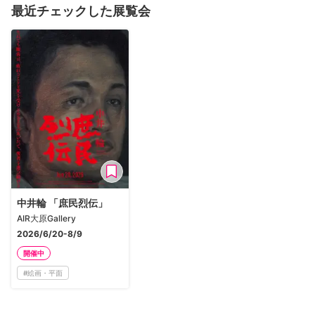
最近チェックした展覧会
中井輪 「庶民烈伝」
AIR大原Gallery
2026/6/20-8/9
開催中
#
絵画・平面