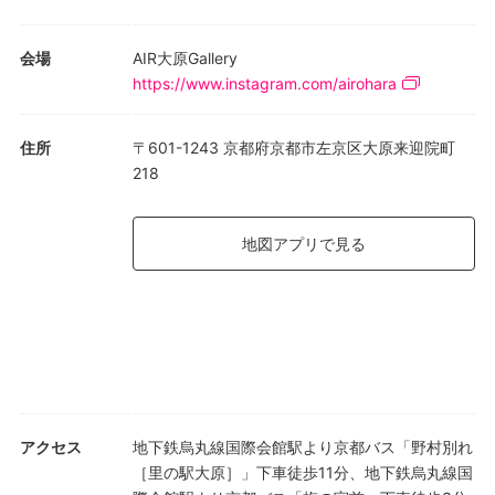
スクリーンの光に釘付けになり、照らしかえされ、いわばすべて
が光であるような世界へと溶け出していきます。その姿勢は、真
剣な眼差しを向けているように見えて、どこか退屈さや疲労を孕
会場
AIR大原Gallery
み、力の置きどころに迷い、重心を傾かせてぎこちなく硬（こわ
https://www.instagram.com/airohara
ば）っています。中井はそのような受動的で、緩慢で、光のゼロ
度にまで収束しているかのような身体をじっと観察し、次のよう
住所
〒601-1243 京都府京都市左京区大原来迎院町
に書いたことがあります。ーーしかしそれでも観客は、疲れるこ
218
とと光を受けとめることのあいだで、後者を選び続ける。
本展会期中には野外上映会やワークショップも開催予定です。ま
地図アプリで見る
た、半兵衛麸ビル2F（京阪五条駅下車すぐ）においても、KYOTO
INTERCHANGE主催で中井輪の個展「Rin Nakai 20 JUN - 9
AUG」が同時開催されます。あわせてご高覧いただけますと幸い
です。
アクセス
地下鉄烏丸線国際会館駅より京都バス「野村別れ
［里の駅大原］」下車徒歩11分、地下鉄烏丸線国