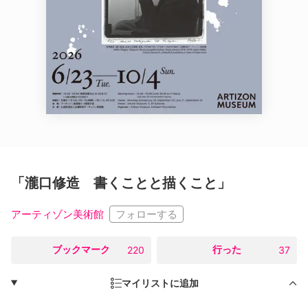
「瀧口修造 書くことと描くこと」
フォローする
アーティゾン美術館
○
ブックマーク
○
行った
220
37
マイリストに追加