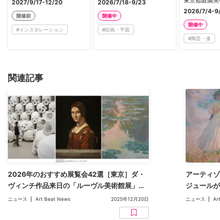
東京都庭園美
2027/9/17-12/20
2026/7/18-9/23
2026/7/4-9
開催前
開催中
開催中
#
インスタレーション
#
絵画・平面
#
陶芸・漆
関連記事
2026年のおすすめ展覧会42選［東京］ダ・
アーティゾ
ヴィンチ作品来日の「ルーヴル美術館展」か
ジュールが
ら「モネ展」「ロン・ミュエク展」まで
トレ・ソッ
ニュース
Art Beat News
2025年12月20日
ニュース
Ar