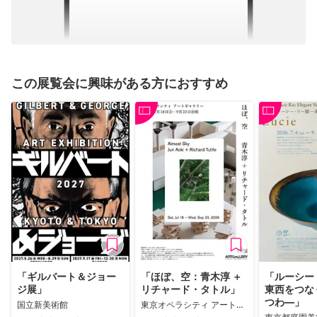
この展覧会に興味がある方におすすめ
「ギルバート＆ジョー
「ほぼ、空：青木淳 ＋
「ルーシー
ジ展」
リチャード・タトル」
東西をつな
つわ―」
国立新美術館
東京オペラシティ アートギャラリー