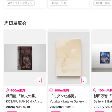
#
プロダクトデザイン
#
絵画・平面
#
映像・映画
周辺展覧会
100m未満
100m未満
100m未
武田龍 「鉱夫の霧」
「モダンな感覚」
杉田万智 
KOSAKU KANECHIKA（京橋）
Yutaka Kikutake Gallery Kyobashi
2026/7/31-9/19
2026/8/1-10/10
2026/7/25-