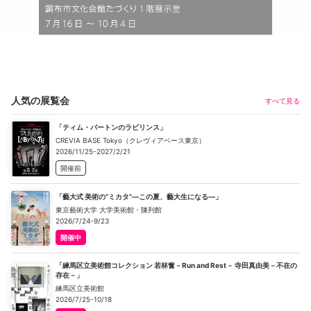
人気の展覧会
すべて見る
「ティム・バートンのラビリンス」
CREVIA BASE Tokyo（クレヴィアベース東京）
2026/11/25-2027/2/21
開催前
「藝大式 美術の“ミカタ”―この夏、藝大生になる―」
東京藝術大学 大学美術館・陳列館
2026/7/24-9/23
開催中
「練馬区立美術館コレクション 若林奮－Run and Rest－ 寺田真由美－不在の
存在－」
練馬区立美術館
2026/7/25-10/18