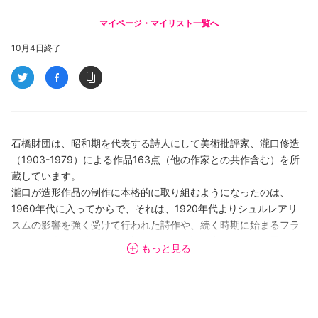
マイページ・マイリスト一覧へ
10月4日終了
石橋財団は、昭和期を代表する詩人にして美術批評家、瀧口修造
（1903-1979）による作品163点（他の作家との共作含む）を所
蔵しています。
瀧口が造形作品の制作に本格的に取り組むようになったのは、
1960年代に入ってからで、それは、1920年代よりシュルレアリ
スムの影響を強く受けて行われた詩作や、続く時期に始まるフラ
ンスや日本の同時代美術を対象とする批評の実践の後に位置づけ
もっと見る
られます。本展はそれを踏まえ、美術批評や詩作、展覧会監修な
ど、瀧口の活動全体を視野に収め、その中で制作の意図や性格を
明らかにすることをめざします。海外ではパウル・クレーやジョ
アン・ミロ、ジョセフ・コーネルら、日本では福島秀子や山口勝