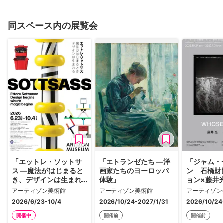
同スペース内の展覧会
「エットレ・ソットサ
「エトランゼたち —洋
「ジャム・
ス —魔法がはじまると
画家たちのヨーロッパ
ン 石橋財
き、デザインは生まれ
体験」
ョン×藤井光
る」
Light? 
アーティゾン美術館
アーティゾン美術館
アーティゾン
か」
2026/6/23-10/4
2026/10/24-2027/1/31
2026/10/24
開催中
開催前
開催前