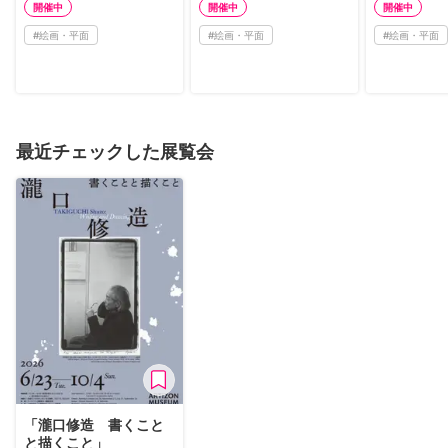
開催中
開催中
開催中
#
絵画・平面
#
絵画・平面
#
絵画・平面
最近チェックした展覧会
「瀧口修造 書くこと
と描くこと」