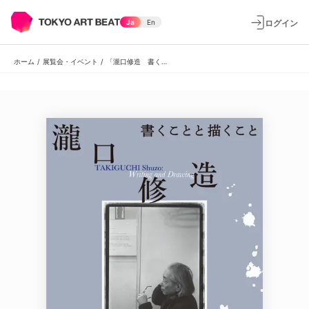
ログイン
Ja
En
ホーム
/
展覧会・イベント
/
「瀧口修造 書くことと描くこと」