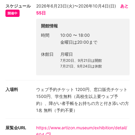
弘、草間彌生らといった、関連する作家の作品もあわせて出品
スケジュール
2026年6月23日(火)〜2026年10月4日(日)
あと
し、約130点の作品により展覧会を構成する予定です。
55日
開催中
開館情報
時間
10:00
〜
18:00
金曜日は20:00まで
休館日
月曜日
7月20日、9月21日は開館
7月21日、9月24日は休館
入場料
ウェブ予約チケット 1200円、窓口販売チケット
1500円、学生無料（高校生以上要ウェブ予
約）、障がい者手帳をお持ちの方と付き添いの方
1名 無料（予約不要）
展覧会URL
https://www.artizon.museum/exhibition/detail/
604