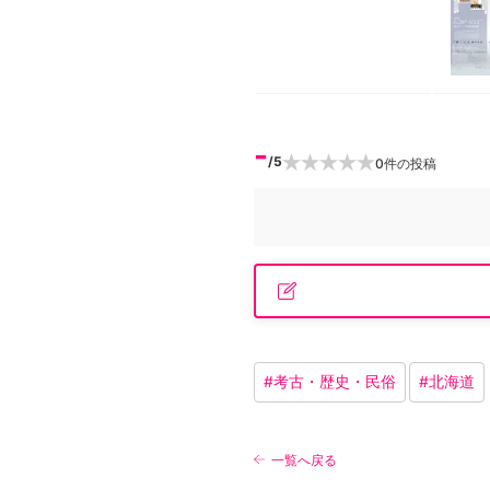
-
/5
0
件の投稿
#
考古・歴史・民俗
#
北海道
一覧へ戻る