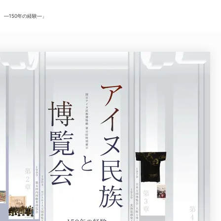
 ―150年の経験―」
ニュース/記事
展覧会