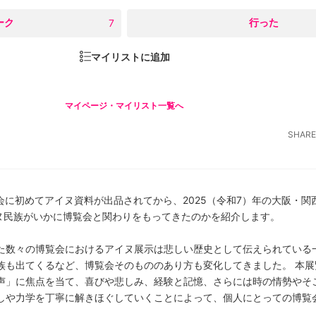
ーク
○
行った
7
マイリストに追加
マイページ・マイリスト一覧へ
SHARE
覧会に初めてアイヌ資料が出品されてから、2025（令和7）年の大阪・
イヌ民族がいかに博覧会と関わりをもってきたのかを紹介します。
た数々の博覧会におけるアイヌ展示は悲しい歴史として伝えられている
族も出てくるなど、博覧会そのもののあり方も変化してきました。 本展
声」に焦点を当て、喜びや悲しみ、経験と記憶、さらには時の情勢やそ
しや力学を丁寧に解きほぐしていくことによって、個人にとっての博覧