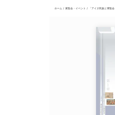
ホーム
/
展覧会・イベント
/
「アイヌ民族と博覧会
日本
English
語
En
Ja
ログイン
戻る
ホーム
ログイン
Instagram
X
YouTube
Facebook
LINE
メールマガジン
Tokyo Art Beatとは
会員サービスについて