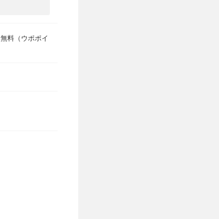
 無料（ウポポイ
。