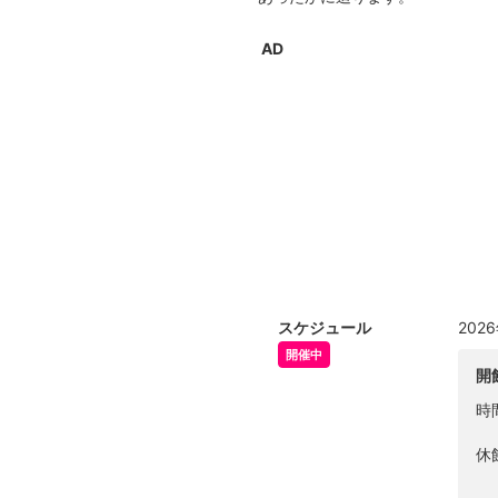
AD
スケジュール
202
開催中
開
時
休