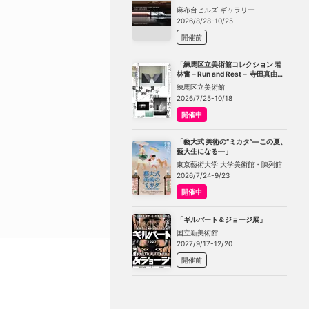
TOKYO」
麻布台ヒルズ ギャラリー
2026/8/28-10/25
開催前
「練馬区立美術館コレクション 若
林奮－Run and Rest－ 寺田真由美
－不在の存在－」
練馬区立美術館
2026/7/25-10/18
開催中
「藝大式 美術の“ミカタ”―この夏、
藝大生になる―」
東京藝術大学 大学美術館・陳列館
2026/7/24-9/23
開催中
「ギルバート＆ジョージ展」
国立新美術館
2027/9/17-12/20
開催前