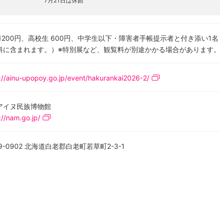
7月21日は休館
 1200円、高校生 600円、中学生以下・障害者手帳提示者と付き添い1名
料に含まれます。）※特別展など、観覧料が別途かかる場合があります
://ainu-upopoy.go.jp/event/hakurankai2026-2/
アイヌ民族博物館
://nam.go.jp/
9-0902 北海道白老郡白老町若草町2-3-1