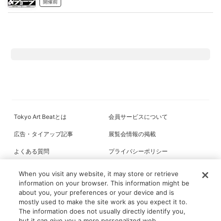
開催前
Tokyo Art Beatとは
会員サービスについて
広告・タイアップ記事
展覧会情報の掲載
よくある質問
プライバシーポリシー
利用規約
クッキーの詳細
When you visit any website, it may store or retrieve
information on your browser. This information might be
about you, your preferences or your device and is
mostly used to make the site work as you expect it to.
All content on this site is © its respective owner(s). Tokyo Art Beat (2004-
The information does not usually directly identify you,
2026).
but it can give you a more personalized web