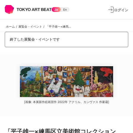
ログイン
Ja
En
ホーム
/
展覧会・イベント
/
「平子雄一×練馬区立美術館コレクション inheritance, metamorphosis, rebirth ［遺産、変形、再生］」
終了した展覧会・イベントです
[画像: 本展新作絵画習作 2022年 アクリル、カンヴァス 作家蔵]
「平子雄一×練馬区立美術館コレクション