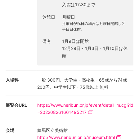
入館は17:30まで
（inheritance）を平子という別のアーティストが変形
（metamorphosis）し、現代的な感覚のもとに再生（rebirth）さ
休館日
月曜日
せるという意味合いで、作家自身が名付けました。時間と空間を
月曜日が祝日の場合は月曜日開館し翌
超えた対話的な試みであり、過去から未来につながる創造の可能
平日日休館。
性を探ります。
備考
1月9日は開館
12月29日～1月3日・1月10日は休
館
入場料
一般 300円、大学生・高校生・65歳から74歳
200円、中学生以下・75歳以上 無料
展覧会URL
https://www.neribun.or.jp/event/detail_m.cgi?id
=202208261661495217
会場
練馬区立美術館
http://www.neribun.or.jp/museum.html