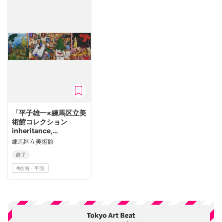
「平子雄一×練馬区立美
術館コレクション
inheritance,
metamorphosis,
練馬区立美術館
rebirth ［遺産、変形、
終了
再生］」
#
絵画・平面