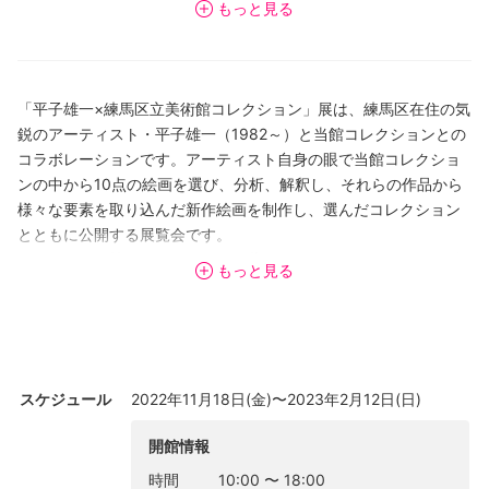
もっと見る
田政明、中尾彰、西尾善積、野見山暁治、吉浦摩耶
「平子雄一×練馬区立美術館コレクション」展は、練馬区在住の気
鋭のアーティスト・平子雄一（1982～）と当館コレクションとの
コラボレーションです。アーティスト自身の眼で当館コレクショ
ンの中から10点の絵画を選び、分析、解釈し、それらの作品から
様々な要素を取り込んだ新作絵画を制作し、選んだコレクション
とともに公開する展覧会です。
平子雄一は、植物や自然と人間の共存について、また、その関係
もっと見る
性の中に浮上する曖昧さや疑問をテーマに制作を行っています。
観葉植物や街路樹、公園に植えられた植物など、人によってコン
トロールされた植物を「自然」と定義することへの違和感をきっ
かけに、現代社会における自然と人間との境界線を、作品制作を
通して探求しています。平子の絵画には植物や壺、本、身の回り
スケジュール
2022年11月18日(金)〜2023年2月12日(日)
の物などが色彩豊かに描きこまれ、幻想的でまたユーモアをもっ
て見る人を惹きつけます。樹木と人間が融合した人物が登場し、
開館情報
絵画の物語を軽やかに導きます。
時間
10:00
〜
18:00
本展タイトルは、美術館のコレクションという遺産