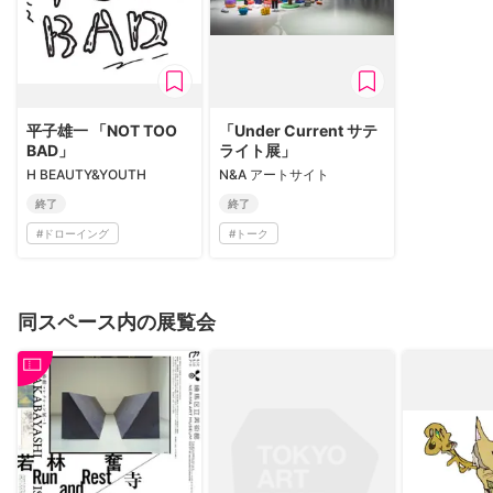
平子雄一 「NOT TOO
「Under Current サテ
BAD」
ライト展」
H BEAUTY&YOUTH
N&A アートサイト
終了
終了
#
ドローイング
#
トーク
同スペース内の展覧会