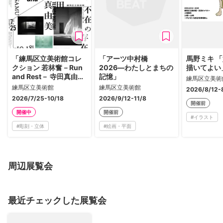
「練馬区立美術館コレ
「アーツ中村橋
馬野ミキ 
クション 若林奮－Run
2026―わたしとまちの
描いてよい
and Rest－ 寺田真由美
記憶」
練馬区立美術
－不在の存在－」
練馬区立美術館
練馬区立美術館
2026/8/12-
2026/7/25-10/18
2026/9/12-11/8
開催前
開催中
開催前
#
イラスト
#
彫刻・立体
#
絵画・平面
周辺展覧会
最近チェックした展覧会