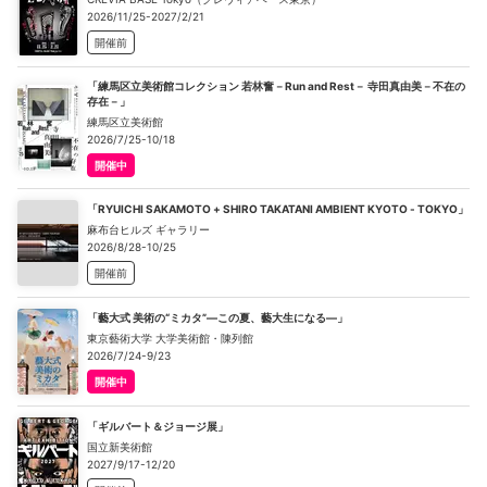
2026/11/25-2027/2/21
開催前
「練馬区立美術館コレクション 若林奮－Run and Rest－ 寺田真由美－不在の
存在－」
練馬区立美術館
2026/7/25-10/18
開催中
「RYUICHI SAKAMOTO + SHIRO TAKATANI AMBIENT KYOTO - TOKYO」
麻布台ヒルズ ギャラリー
2026/8/28-10/25
開催前
「藝大式 美術の“ミカタ”―この夏、藝大生になる―」
東京藝術大学 大学美術館・陳列館
2026/7/24-9/23
開催中
「ギルバート＆ジョージ展」
国立新美術館
2027/9/17-12/20