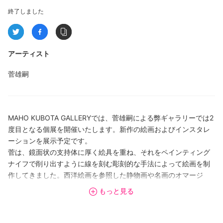
終了しました
アーティスト
菅雄嗣
MAHO KUBOTA GALLERYでは、菅雄嗣による弊ギャラリーでは2
度目となる個展を開催いたします。新作の絵画およびインスタレ
ーションを展示予定です。
菅は、鏡面状の支持体に厚く絵具を重ね、それをペインティング
ナイフで削り出すように線を刻む彫刻的な手法によって絵画を制
作してきました。西洋絵画を参照した静物画や名画のオマージ
ュ、建築や道路などの構造物を含む風景などを題材にしながら、
もっと見る
絵画における空間やイメージの成り立ちを探求してきました。
近年、アーティストが強く関心を寄せて作品の主題として扱って