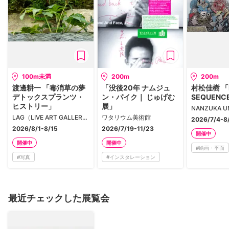
100m未満
200m
200m
渡邊耕一 「毒消草の夢
「没後20年 ナムジュ
村松佳樹 「
デトックスプランツ・
ン・パイク｜ じゅげむ
SEQUENC
ヒストリー」
展」
LAG（LIVE ART GALLERY）
ワタリウム美術館
2026/7/4-8
2026/8/1-8/15
2026/7/19-11/23
開催中
開催中
開催中
#
絵画・平面
#
写真
#
インスタレーション
最近チェックした展覧会