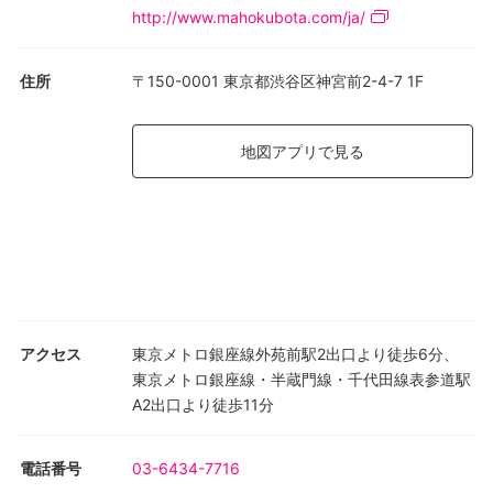
向けてきました。本展では、リミナルスペースを題材とした新作
http://www.mahokubota.com/ja/
絵画に加え、アルファベットをモチーフとした26点の小作品によ
って構成される新シリーズ「NØ（ノー）」を展示いたします。
住所
〒150-0001 東京都渋谷区神宮前2-4-7 1F
「NØ（ノー）」の各作品は左右二つのパートから成り、一方は作
家自身の手によって描かれ、もう一方はその絵画をもとに3Dプリ
地図アプリで見る
ンターで出力されています。手による絵画と機械的に生成された
イメージが一つの画面の中で接続されることで、「オリジナル」
と「コピー」の境界も揺らいでいきます。また、「Ø」は数学に
おける空集合の記号で、「存在しないこと」を示す概念です。タ
イトルの「NØ」には、NOの否定を打ち消し線で取り下げ、「あ
る／ない」を同時に存在させる言葉遊びの感覚が込められていま
す。 さらに、これらの絵画に加えて、プロジェクターを用いたイ
ンスタレーションも発表予定です。
アクセス
東京メトロ銀座線外苑前駅2出口より徒歩6分、
東京メトロ銀座線・半蔵門線・千代田線表参道駅
A2出口より徒歩11分
電話番号
03-6434-7716