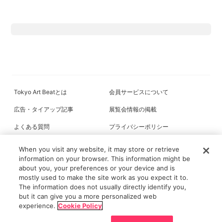
Tokyo Art Beatとは
会員サービスについて
広告・タイアップ記事
展覧会情報の掲載
よくある質問
プライバシーポリシー
利用規約
クッキーの詳細
When you visit any website, it may store or retrieve
information on your browser. This information might be
about you, your preferences or your device and is
mostly used to make the site work as you expect it to.
All content on this site is © its respective owner(s). Tokyo Art Beat (2004-
The information does not usually directly identify you,
2026).
but it can give you a more personalized web
experience.
Cookie Policy