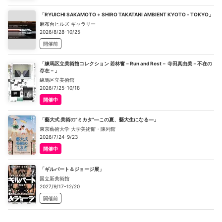
「RYUICHI SAKAMOTO + SHIRO TAKATANI AMBIENT KYOTO - TOKYO」
麻布台ヒルズ ギャラリー
2026/8/28-10/25
開催前
「練馬区立美術館コレクション 若林奮－Run and Rest－ 寺田真由美－不在の
存在－」
練馬区立美術館
2026/7/25-10/18
開催中
「藝大式 美術の“ミカタ”―この夏、藝大生になる―」
東京藝術大学 大学美術館・陳列館
2026/7/24-9/23
開催中
「ギルバート＆ジョージ展」
国立新美術館
2027/9/17-12/20
開催前