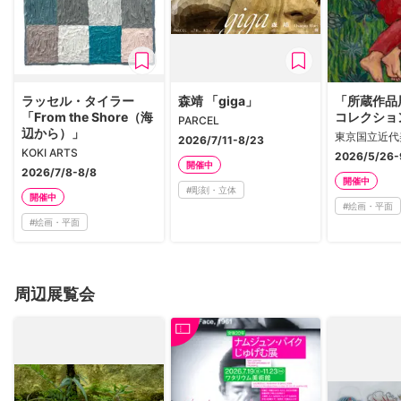
ラッセル・タイラー
森靖 「giga」
「所蔵作品展
「From the Shore（海
コレクショ
PARCEL
辺から）」
東京国立近代
2026/7/11-8/23
KOKI ARTS
2026/5/26-
開催中
2026/7/8-8/8
開催中
#
彫刻・立体
開催中
#
絵画・平面
#
絵画・平面
周辺展覧会