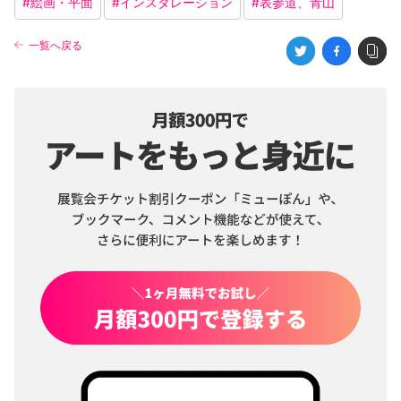
#
絵画・平面
#
インスタレーション
#
表参道、青山
一覧へ戻る