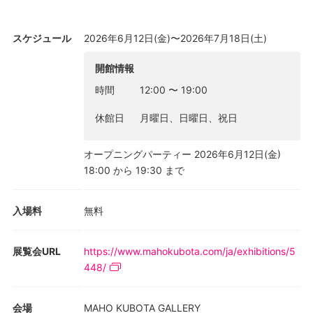
きたのが「リミナルスペース」という概念です。これは、深夜の
商業施設や閉園後のテーマパークのように、普段は人々で満たさ
スケジュール
2026年6月12日(金)〜2026年7月18日(土)
れている場所が不意に静まり返ることで現実感を失い、どこか夢
の中のように感じられる状態を指す言葉です。菅はネットミーム
開館情報
に見られるいわゆる「リミナルスペース」的な風景を作品にする
時間
12:00
〜
19:00
だけにとどまらず、その概念をアートの文脈に持ち込み、エドワ
ード・ホッパーなどの作品に見られる構図や空間構成をトレース
休館日
月曜日、日曜日、祝日
し、それらを拡張・反転させることで、既視感を伴うリミナルな
風景として描いてきました。
オープニングパーティー 2026年6月12日(金)
18:00 から 19:30 まで
菅はさらに、こうした現実感の揺らぎの表現を平面作品の外にも
向け、展示空間そのものへ拡張していきます。実際の展示室をCG
で再現し、その映像を会場内に投影することで、現実の空間に映
入場料
無料
像が重なり合い、空間そのものが拡張されていくインスタレーシ
ョンを展開しました。そこでは、鑑賞者は現実と仮想の狭間を行
展覧会URL
https://www.mahokubota.com/ja/exhibitions/5
き来することになります。
448/
このように菅は、ここ数年の発表においては、現実と非現実、存
在と不在といった境界が混ざり合うような“あいだの状態”に関心を
会場
MAHO KUBOTA GALLERY