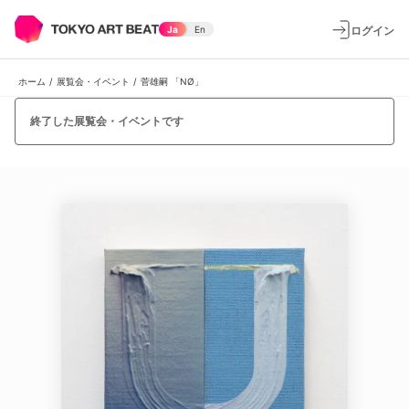
ログイン
Ja
En
ホーム
/
展覧会・イベント
/
菅雄嗣 「NØ」
終了した展覧会・イベントです