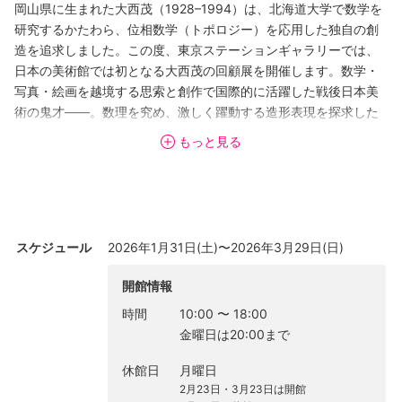
岡山県に生まれた大西茂（1928–1994）は、北海道大学で数学を
研究するかたわら、位相数学（トポロジー）を応用した独自の創
造を追求しました。この度、東京ステーションギャラリーでは、
日本の美術館では初となる大西茂の回顧展を開催します。数学・
写真・絵画を越境する思索と創作で国際的に活躍した戦後日本美
術の鬼才――。数理を究め、激しく躍動する造形表現を探求した
彼の全貌を紹介する展覧会です。
もっと見る
リアリズムやジャーナリズムが写真の主流とみなされた時代、大
西の写真はまさに「規格外」でした。多重露光、ソラリゼーショ
ン（白黒反転）、沸騰した現像液の不均一な塗布など、さまざま
なテクニックを自己流で組み合わせ、大西は激しく錯綜したイメ
スケジュール
2026年1月31日(土)〜2026年3月29日(日)
ージを作り出しました。それらは「超無限」――彼の数学研究の
核心にある難解な概念を直観させる、超越的なビジュアルを示し
開館情報
ています。写真の新しい可能性をめざした国際的な動向「主観主
時間
10:00
〜
18:00
義写真」がドイツから日本へ伝わると、大西の写真はこれに呼応
金曜日は20:00まで
し、時代を牽引する表現として高く評価されました。
休館日
月曜日
戦後日本が躍動を始めた1950年代、大西は独創的な絵画作品を世
2月23日・3月23日は開館
に問いました。折しもミシェル・タピエが唱導する「アンフォル