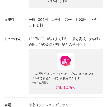
2月24日は休館
メル」の旋風が日本美術界に吹き荒れ、具体美術協会をはじめ多
くの芸術家たちが、熱く激しい芸術表現を実践しました。大西が
人知れず取り組んでいた絵画は、タピエに見いだされて世に紹介
入場料
一般 1300円、大学生・高校生 1100円、中学生
され、同時代の評論家たちを瞠目させます。縦横無尽、怒涛のよ
以下 無料
うな線のうねりは圧巻の見ごたえ。本展では、長辺2～3メートル
の特大サイズの絵画も複数展示される予定です。集散する墨の形
象が見せる無限の広がりの中に、体ごと沈んでいくような感覚を
ミューぽん
100円OFF
1名様まで割引
一般と高校・大学生に
体験できるでしょう。
適用。他の優待・割引等との併用不可
瀧口修造や芳賀徹ら多くの評論家に称賛され、ミシェル・タピエ
によってヨーロッパにまで紹介された大西茂。しかし彼は世事や
名利にとらわれることなく、ただひたすら“求道”の制作に没頭しま
した。そのため生前の人的交流が希薄だったこともあり、没後し
この展覧会はウェブまたはアプリのTOKYO ART
ばらくの間、彼の芸術が広く語り継がれることはありませんでし
BEATで割引クーポンを利用できます
た。転機が訪れたのは2010年代。日本とフランスで写真展が開催
※
有料会員限定
詳細はこちら
されたのをきっかけに、アンフォルメルの国際的展開に注目する
欧米のキュレーター・美術史研究者の眼にとまり、その重要性が
指摘されました。ニューヨークMoMAに写真作品が収蔵され、ア
ムステルダムFOAMでは写真展が、バレンシアBombas Gens
会場
東京ステーションギャラリー