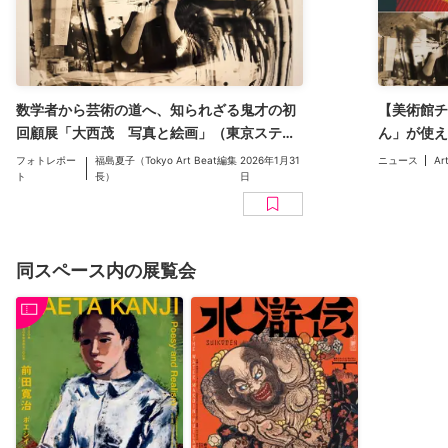
数学者から芸術の道へ、知られざる鬼才の初
【美術館チ
回顧展「大西茂 写真と絵画」（東京ステー
ん」が使え
ションギャラリー）レポート。位相数学（ト
えない世界
フォトレポー
福島夏子（Tokyo Art Beat編集
2026年1月31
ニュース
Ar
ポロジー）を応用した独自の創造とは
ト
長）
日
（2026年
同スペース内の展覧会