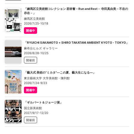
「練馬区立美術館コレクション 若林奮－Run and Rest－ 寺田真由美－不在の
存在－」
練馬区立美術館
2026/7/25-10/18
開催中
「RYUICHI SAKAMOTO + SHIRO TAKATANI AMBIENT KYOTO - TOKYO」
麻布台ヒルズ ギャラリー
2026/8/28-10/25
開催前
「藝大式 美術の“ミカタ”―この夏、藝大生になる―」
東京藝術大学 大学美術館・陳列館
2026/7/24-9/23
開催中
「ギルバート＆ジョージ展」
国立新美術館
2027/9/17-12/20
開催前