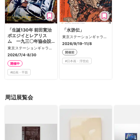
「生誕130年 前田寛治
「水滸伝」
ポエジイとレアリス
東京ステーションギャラリー
ム 一九三〇年協会設
2026/9/19-11/8
立100年」
東京ステーションギャラリー
開催前
2026/7/4-8/30
#
日本画・浮世絵
開催中
#
絵画・平面
周辺展覧会