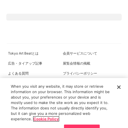
Tokyo Art Beatとは
会員サービスについて
広告・タイアップ記事
展覧会情報の掲載
よくある質問
プライバシーポリシー
利用規約
クッキーの詳細
When you visit any website, it may store or retrieve
information on your browser. This information might be
about you, your preferences or your device and is
mostly used to make the site work as you expect it to.
All content on this site is © its respective owner(s). Tokyo Art Beat (2004-
The information does not usually directly identify you,
2026).
but it can give you a more personalized web
experience.
Cookie Policy