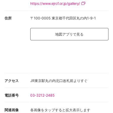
Centre d’Artでは写真と絵画による個展が開催されるに至ります。
https://www.ejrcf.or.jp/gallery/
本展では、現存する千点以上の写真と絵画の中から傑作を厳選し
て展示。加えて、大西のもう一つの「表現」である数学研究の遺
住所
〒100-0005 東京都千代田区丸の内1-9-1
稿をはじめ豊富な資料も展示して、その全貌を明らかにする世界
初の機会となります。
地図アプリで見る
アクセス
JR東京駅丸の内北口改札前よりすぐ
電話番号
03-3212-2485
関連画像
各画像をタップすると拡大表示します