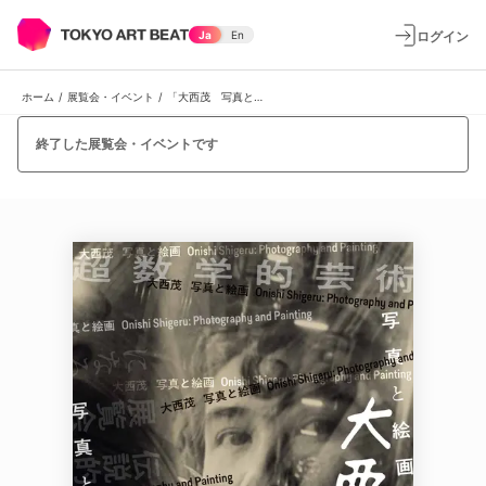
ログイン
Ja
En
ホーム
/
展覧会・イベント
/
「大西茂 写真と絵画」
終了した展覧会・イベントです