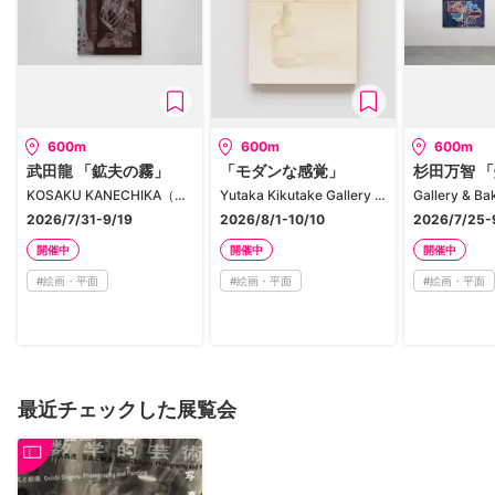
600m
600m
600m
武田龍 「鉱夫の霧」
「モダンな感覚」
杉田万智 
KOSAKU KANECHIKA（京橋）
Yutaka Kikutake Gallery Kyobashi
2026/7/31-9/19
2026/8/1-10/10
2026/7/25-
開催中
開催中
開催中
#
絵画・平面
#
絵画・平面
#
絵画・平面
最近チェックした展覧会