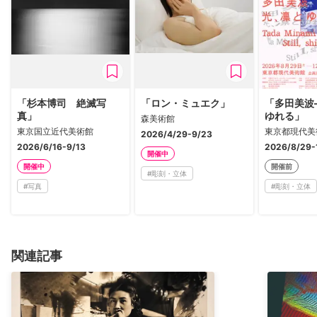
「杉本博司 絶滅写
「ロン・ミュエク」
「多田美波
真」
ゆれる」
森美術館
東京国立近代美術館
東京都現代美
2026/4/29-9/23
2026/6/16-9/13
2026/8/29-
開催中
開催中
開催前
#
彫刻・立体
#
写真
#
彫刻・立体
関連記事