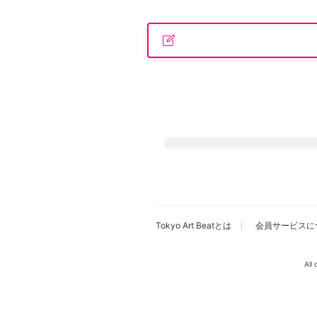
広告・タイアップ記事
展覧会情報の掲載
よくある質問
プライバシーポリシー
利用規約
クッキーの詳細
Tokyo Art Beatとは
会員サービスに
All