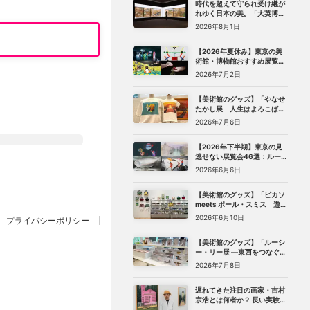
時代を超えて守られ受け継が
れゆく日本の美。「大英博物
館 日本美術コレクション 百花
2026年8月1日
繚乱〜海を越えた江戸絵画」
（東京都美術館）レポート
【2026年夏休み】東京の美
術館・博物館おすすめ展覧会
27選｜ゴッホ、レンブラント
2026年7月2日
から、ピングー、トニー・ア
ウスラーまで
【美術館のグッズ】「やなせ
たかし展 人生はよろこばせ
ごっこ」 （世田谷文学館）で
2026年7月6日
見つけた、編集部おすすめグ
ッズ10選
【2026年下半期】東京の見
逃せない展覧会46選：ルーヴ
ル美術館展、ターナー展か
2026年6月6日
ら、マリメッコ、森万里子展
まで
【美術館のグッズ】「ピカソ
meets ポール・スミス 遊び
心の冒険へ」（国立新美術
2026年6月10日
プライバシーポリシー
館）で見つけた、編集部おす
すめグッズ10選
【美術館のグッズ】「ルーシ
ー・リー展 ―東西をつなぐ優
美のうつわ―」（東京都庭園
2026年7月8日
美術館）で見つけた、編集部
おすすめグッズ8選
遅れてきた注目の画家・吉村
宗浩とは何者か？ 長い実験期
を経てたどり着いた「悲し