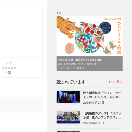
AD
マップ
チケット割引
-
/5
(
0
)
読まれています
すべて見る
没入型展覧会「ティム・バー
トンのラビリンス」が日本初
上陸。豊洲のCREVIA BASE
2026年7月24日
Tokyoで11月開幕
【美術館のグッズ】「大ゴッ
ホ展 夜のカフェテラス」
（上野の森美術館）で見つけ
2026年5月30日
た、編集部おすすめグッズ10
選