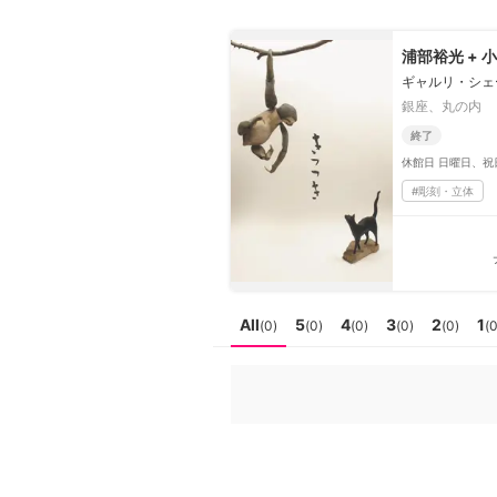
日本
English
語
En
浦部裕光 + 
Ja
ログイン
ギャルリ・シェ
銀座、丸の内
戻る
ホーム
終了
休館日
日曜日、祝
ログイン
#
彫刻・立体
Instagram
X
YouTube
Facebook
All
5
4
3
2
1
(
0
)
(
0
)
(
0
)
(
0
)
(
0
)
(
LINE
メールマガジン
Tokyo Art Beatとは
会員サービスについて