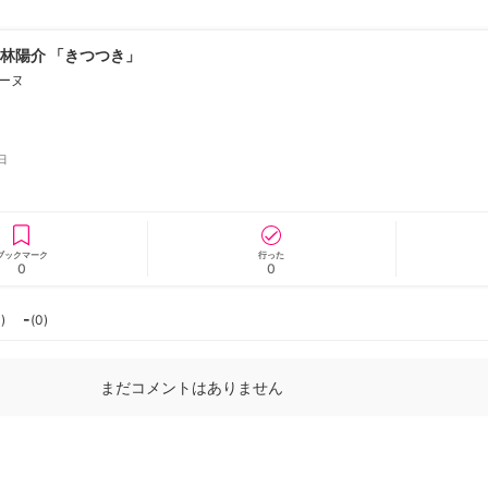
小林陽介 「きつつき」
ーヌ
ニュース/記事
展覧会
日
ブックマーク
行った
0
0
-
0
)
(
0
)
まだコメントはありません