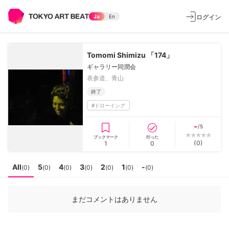
ログイン
Ja
En
Tomomi Shimizu 「174」
ギャラリー同潤会
表参道、青山
終了
#
ドローイング
-
/5
ブックマーク
行った
(
0
)
1
0
All
5
4
3
2
1
-
(
0
)
(
0
)
(
0
)
(
0
)
(
0
)
(
0
)
(
0
)
まだコメントはありません