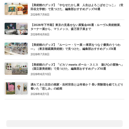
【美術館のグッズ】「やなせたかし展 人生はよろこばせごっこ」 （世
田谷文学館）で見つけた、編集部おすすめグッズ10選
2026年7月6日
【2026年下半期】東京の見逃せない展覧会46選：ルーヴル美術館展、
ターナー展から、マリメッコ、森万里子展まで
2026年6月6日
【美術館のグッズ】「ルーシー・リー展 ―東西をつなぐ優美のうつわ
―」（東京都庭園美術館）で見つけた、編集部おすすめグッズ8選
2026年7月8日
【美術館のグッズ】「ピカソ meets ポール・スミス 遊び心の冒険へ」
（国立新美術館）で見つけた、編集部おすすめグッズ10選
2026年6月10日
遅れてきた注目の画家・吉村宗浩とは何者か？ 長い実験期を経てたどり
着いた「悲しみ」の絵画
2026年8月1日