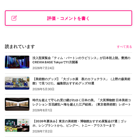
評価・コメントを書く
読まれています
すべて見る
没入型展覧会「ティム・バートンのラビリンス」が日本初上陸。豊洲の
CREVIA BASE Tokyoで11月開幕
2026年7月24日
【美術館のグッズ】「大ゴッホ展 夜のカフェテラス」（上野の森美術
館）で見つけた、編集部おすすめグッズ10選
2026年5月30日
時代を超えて守られ受け継がれゆく日本の美。「大英博物館 日本美術コ
レクション 百花繚乱〜海を越えた江戸絵画」（東京都美術館）レポート
2026年8月1日
【2026年夏休み】東京の美術館・博物館おすすめ展覧会27選｜ゴッ
ホ、レンブラントから、ピングー、トニー・アウスラーまで
2026年7月2日