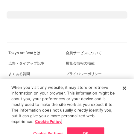
Tokyo Art Beatとは
会員サービスについて
広告・タイアップ記事
展覧会情報の掲載
よくある質問
プライバシーポリシー
利用規約
クッキーの詳細
When you visit any website, it may store or retrieve
information on your browser. This information might be
about you, your preferences or your device and is
mostly used to make the site work as you expect it to.
All content on this site is © its respective owner(s). Tokyo Art Beat (2004-
The information does not usually directly identify you,
2026).
but it can give you a more personalized web
experience.
Cookie Policy
Cookie Settings
OK