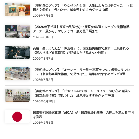
【美術館のグッズ】「やなせたかし展 人生はよろこばせごっこ」 （世
田谷文学館）で見つけた、編集部おすすめグッズ10選
2026年7月6日
【2026年下半期】東京の見逃せない展覧会46選：ルーヴル美術館展、
ターナー展から、マリメッコ、森万里子展まで
2026年6月6日
髙橋一生、ふたたび「伴走者」に。国立新美術館で展示・上映される
《関わり混ざる三日間》が記録した「見えない時間」
2026年8月7日
【美術館のグッズ】「ルーシー・リー展 ―東西をつなぐ優美のうつわ
―」（東京都庭園美術館）で見つけた、編集部おすすめグッズ8選
2026年7月8日
【美術館のグッズ】「ピカソ meets ポール・スミス 遊び心の冒険へ」
（国立新美術館）で見つけた、編集部おすすめグッズ10選
2026年6月10日
国際美術評論家連盟（AICA）が「国旗損壊処罰法」の廃止を求める声明
を発表
2026年8月5日