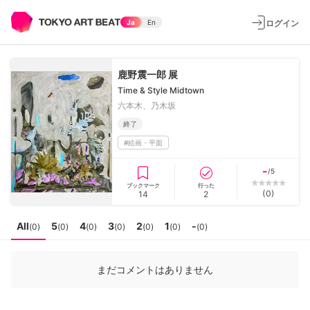
ログイン
Ja
En
鹿野震一郎 展
Time & Style Midtown
六本木、乃木坂
終了
#
絵画・平面
-
/5
ブックマーク
行った
(
0
)
14
2
All
5
4
3
2
1
-
(
0
)
(
0
)
(
0
)
(
0
)
(
0
)
(
0
)
(
0
)
まだコメントはありません