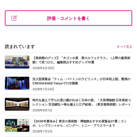
評価・コメントを書く
読まれています
すべて見る
【美術館のグッズ】「大ゴッホ展 夜のカフェテラス」（上野の森美術
館）で見つけた、編集部おすすめグッズ10選
2026年5月30日
没入型展覧会「ティム・バートンのラビリンス」が日本初上陸。豊洲の
CREVIA BASE Tokyoで11月開幕
2026年7月24日
時代を超えて守られ受け継がれゆく日本の美。「大英博物館 日本美術コ
レクション 百花繚乱〜海を越えた江戸絵画」（東京都美術館）レポート
2026年8月1日
【2026年夏休み】東京の美術館・博物館おすすめ展覧会27選｜ゴッ
ホ、レンブラントから、ピングー、トニー・アウスラーまで
2026年7月2日