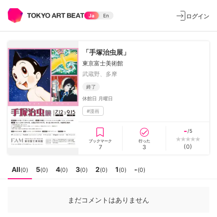
ログイン
Ja
En
「手塚治虫展」
東京富士美術館
武蔵野、多摩
終了
休館日
月曜日
#
漫画
-
/5
ブックマーク
行った
(
0
)
7
3
All
5
4
3
2
1
-
(
0
)
(
0
)
(
0
)
(
0
)
(
0
)
(
0
)
(
0
)
まだコメントはありません