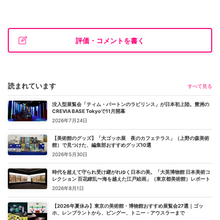
評価・コメントを書く
読まれています
すべて見る
没入型展覧会「ティム・バートンのラビリンス」が日本初上陸。豊洲の
CREVIA BASE Tokyoで11月開幕
2026年7月24日
【美術館のグッズ】「大ゴッホ展 夜のカフェテラス」（上野の森美術
館）で見つけた、編集部おすすめグッズ10選
2026年5月30日
時代を超えて守られ受け継がれゆく日本の美。「大英博物館 日本美術コ
レクション 百花繚乱〜海を越えた江戸絵画」（東京都美術館）レポート
2026年8月1日
【2026年夏休み】東京の美術館・博物館おすすめ展覧会27選｜ゴッ
ホ、レンブラントから、ピングー、トニー・アウスラーまで