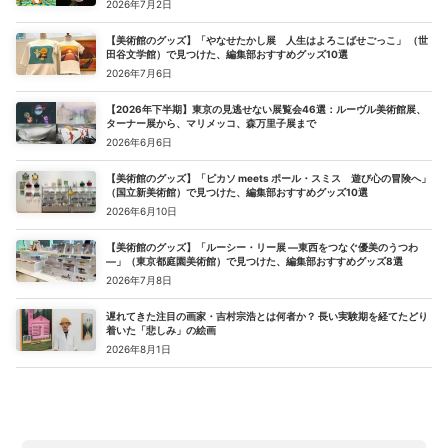
2026年7月2日
【美術館のグッズ】「やなせたかし展 人生はよろこばせごっこ」 （世
田谷文学館）で見つけた、編集部おすすめグッズ10選
2026年7月6日
【2026年下半期】東京の見逃せない展覧会46選：ルーヴル美術館展、
ターナー展から、マリメッコ、森万里子展まで
2026年6月6日
【美術館のグッズ】「ピカソ meets ポール・スミス 遊び心の冒険へ」
（国立新美術館）で見つけた、編集部おすすめグッズ10選
2026年6月10日
【美術館のグッズ】「ルーシー・リー展 ―東西をつなぐ優美のうつわ
―」（東京都庭園美術館）で見つけた、編集部おすすめグッズ8選
2026年7月8日
遅れてきた注目の画家・吉村宗浩とは何者か？ 長い実験期を経てたどり
着いた「悲しみ」の絵画
2026年8月1日