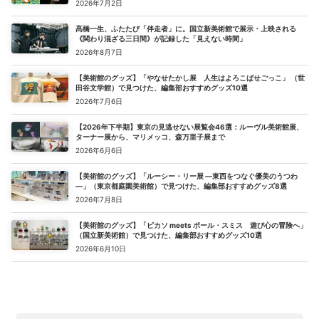
2026年7月2日
髙橋一生、ふたたび「伴走者」に。国立新美術館で展示・上映される
《関わり混ざる三日間》が記録した「見えない時間」
2026年8月7日
【美術館のグッズ】「やなせたかし展 人生はよろこばせごっこ」 （世
田谷文学館）で見つけた、編集部おすすめグッズ10選
2026年7月6日
【2026年下半期】東京の見逃せない展覧会46選：ルーヴル美術館展、
ターナー展から、マリメッコ、森万里子展まで
2026年6月6日
【美術館のグッズ】「ルーシー・リー展 ―東西をつなぐ優美のうつわ
―」（東京都庭園美術館）で見つけた、編集部おすすめグッズ8選
2026年7月8日
【美術館のグッズ】「ピカソ meets ポール・スミス 遊び心の冒険へ」
（国立新美術館）で見つけた、編集部おすすめグッズ10選
2026年6月10日