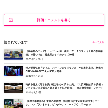
評価・コメントを書く
読まれています
すべて見る
【美術館のグッズ】「大ゴッホ展 夜のカフェテラス」（上野の森美術
館）で見つけた、編集部おすすめグッズ10選
2026年5月30日
没入型展覧会「ティム・バートンのラビリンス」が日本初上陸。豊洲の
CREVIA BASE Tokyoで11月開幕
2026年7月24日
時代を超えて守られ受け継がれゆく日本の美。「大英博物館 日本美術コ
レクション 百花繚乱〜海を越えた江戸絵画」（東京都美術館）レポート
2026年8月1日
【2026年夏休み】東京の美術館・博物館おすすめ展覧会27選｜ゴッ
ホ、レンブラントから、ピングー、トニー・アウスラーまで