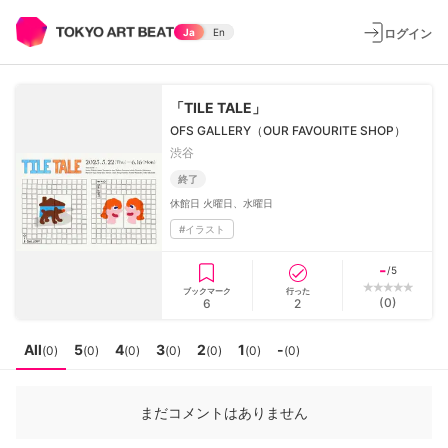
ログイン
Ja
En
「TILE TALE」
OFS GALLERY（OUR FAVOURITE SHOP）
渋谷
終了
休館日
火曜日、水曜日
#
イラスト
-
/5
ブックマーク
行った
(
0
)
6
2
All
5
4
3
2
1
-
(
0
)
(
0
)
(
0
)
(
0
)
(
0
)
(
0
)
(
0
)
まだコメントはありません