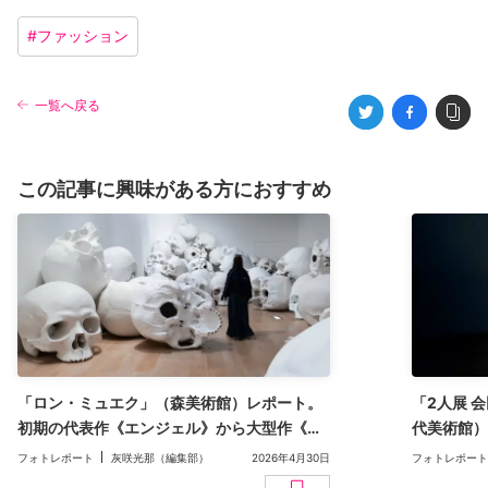
#
ファッション
一覧へ戻る
この記事に興味がある方におすすめ
「ロン・ミュエク」（森美術館）レポート。
「2人展 
初期の代表作《エンジェル》から大型作《マ
代美術館）
ス》まで、寡作の彫刻家の作品が集結
もう聞こえ
フォトレポート
灰咲光那（編集部）
2026年4月30日
フォトレポート