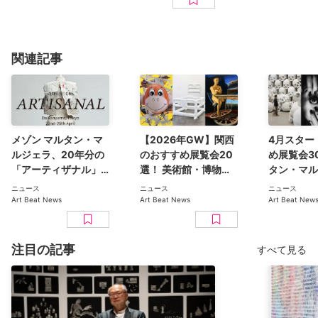
関連記事
メゾン マルタン・マ
【2026年GW】関西
4月スター
ルジェラ、20年分の
のおすすめ展覧会20
め展覧会3
「アーティザナル」
選！ 美術館・博物館
タン・マル
コレクションが一堂
の最新アート展：ル
森英恵、
ニュース
ニュース
ニュース
に集結する展覧会。
ノワール、古代エジ
KYOTOGR
Art Beat News
Art Beat News
Art Beat New
代官山で4月開催
プト、マルタン・マ
ど【202
ルジェラ、中西夏之
など
注目の記事
すべて見る