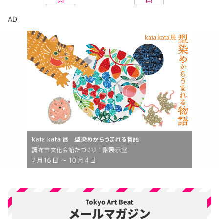
京都美術館
ト
AD