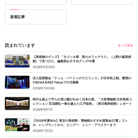
新着記事
読まれています
すべて見る
【美術館のグッズ】「大ゴッホ展 夜のカフェテラス」（上野の森美術
館）で見つけた、編集部おすすめグッズ10選
2026年5月30日
没入型展覧会「ティム・バートンのラビリンス」が日本初上陸。豊洲の
CREVIA BASE Tokyoで11月開幕
2026年7月24日
時代を超えて守られ受け継がれゆく日本の美。「大英博物館 日本美術コ
レクション 百花繚乱〜海を越えた江戸絵画」（東京都美術館）レポート
2026年8月1日
【2026年夏休み】東京の美術館・博物館おすすめ展覧会27選｜ゴッ
ホ、レンブラントから、ピングー、トニー・アウスラーまで
2026年7月2日