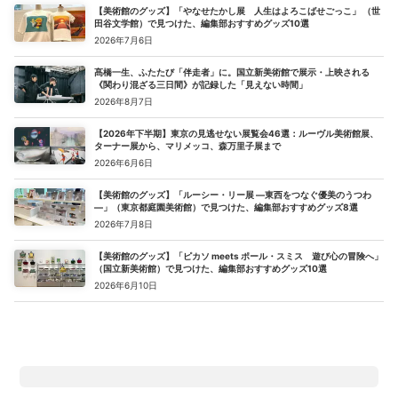
【美術館のグッズ】「やなせたかし展 人生はよろこばせごっこ」 （世
田谷文学館）で見つけた、編集部おすすめグッズ10選
2026年7月6日
髙橋一生、ふたたび「伴走者」に。国立新美術館で展示・上映される
《関わり混ざる三日間》が記録した「見えない時間」
2026年8月7日
【2026年下半期】東京の見逃せない展覧会46選：ルーヴル美術館展、
ターナー展から、マリメッコ、森万里子展まで
2026年6月6日
【美術館のグッズ】「ルーシー・リー展 ―東西をつなぐ優美のうつわ
―」（東京都庭園美術館）で見つけた、編集部おすすめグッズ8選
2026年7月8日
【美術館のグッズ】「ピカソ meets ポール・スミス 遊び心の冒険へ」
（国立新美術館）で見つけた、編集部おすすめグッズ10選
2026年6月10日