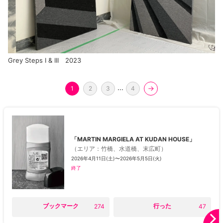
Grey Steps I & III 2023
...
1
2
3
4
「MARTIN MARGIELA AT KUDAN HOUSE」
（
エリア
：
竹橋、水道橋、末広町
）
2026年4月11日(土)〜2026年5月5日(火)
終了
○
ブックマーク
○
行った
274
47