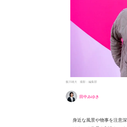
LINE
メールマガジン
Tokyo Art Beatとは
会員サービスについて
広告・タイアップ記事
展覧会情報の掲載
よくある質問
プライバシーポリシー
飯川雄大 撮影：編集部
利用規約
クッキーの詳細
田中みゆき
身近な風景や物事を注意深