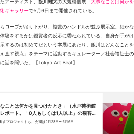
たアーティスト、
飯川雄大
の大規模個展
「大事なことは何かを
術ギャラリー
で5月6日まで開催されている。
らロープが吊り下がり、複数のハンドルが並ぶ展示室。細かな
体験をするかは鑑賞者の反応に委ねられている。自身が手がけ
示するのは初めてだという本展にあたり、飯川はどんなことを
え直す視点」をテーマに活動するキュレーター／社会福祉士の
を聞いた。【Tokyo Art Beat】
なことは何かを見つけたとき」（水戸芸術館
レポート。「0人もしくは1人以上」の観客に
すプロジェクトも。会期は2月28日〜5月6日