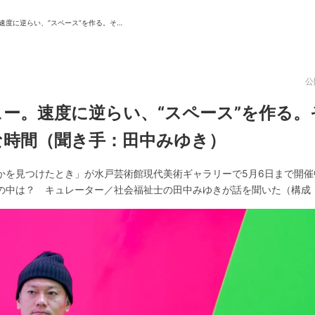
飯川雄大インタビュー。速度に逆らい、“スペース”を作る。そこに生まれる戸惑いと曖昧な時間（聞き手：田中みゆき）
ニュース/記事
展覧会
公
記事トップ
注目の記事
ー。速度に逆らい、“スペース”を作る。
読まれています
新着記事
ニュース
な時間（聞き手：田中みゆき）
フォトレポート
インタビュー
インサイト
かを見つけたとき」が水戸芸術館現代美術ギャラリーで5月6日まで開催
レビュー
TABからのお知らせ
の中は？ キュレーター／社会福祉士の田中みゆきが話を聞いた（構成
シリーズ一覧