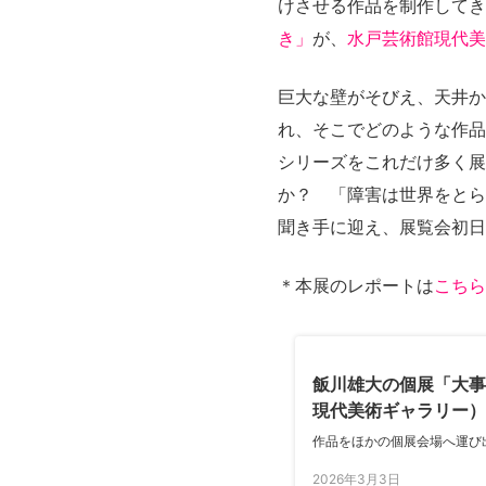
けさせる作品を制作してき
き」
が、
水戸芸術館現代美
巨大な壁がそびえ、天井か
れ、そこでどのような作品
シリーズをこれだけ多く展
か？ 「障害は世界をとら
聞き手に迎え、展覧会初日に話
＊本展のレポートは
こちら
飯川雄大の個展「大事
現代美術ギャラリー）
向けて
作品をほかの個展会場へ運び出
2026年3月3日