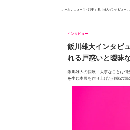
ホーム
/
ニュース・記事
/
日本
English
語
En
Ja
ログイン
戻る
ホーム
インタビュー
飯川雄大インタビュ
れる戸惑いと曖昧
飯川雄大の個展「大事なことは何
を生む本展を作り上げた作家の頭
ログイン
Instagram
X
YouTube
Facebook