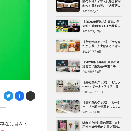
時代を超えて守られ受け継が
れゆく日本の美。「大英博物
館 日本美術コレクション 百花
2026年8月1日
繚乱〜海を越えた江戸絵画」
（東京都美術館）レポート
【2026年夏休み】東京の美
術館・博物館おすすめ展覧会
27選｜ゴッホ、レンブラント
2026年7月2日
から、ピングー、トニー・ア
ウスラーまで
【美術館のグッズ】「やなせ
たかし展 人生はよろこばせ
ごっこ」 （世田谷文学館）で
2026年7月6日
見つけた、編集部おすすめグ
ッズ10選
【2026年下半期】東京の見
逃せない展覧会46選：ルーヴ
ル美術館展、ターナー展か
2026年6月6日
ら、マリメッコ、森万里子展
まで
【美術館のグッズ】「ピカソ
meets ポール・スミス 遊び
心の冒険へ」（国立新美術
2026年6月10日
館）で見つけた、編集部おす
すめグッズ10選
【美術館のグッズ】「ルーシ
ー・リー展 ―東西をつなぐ優
美のうつわ―」（東京都庭園
2026年7月8日
美術館）で見つけた、編集部
おすすめグッズ8選
遅れてきた注目の画家・吉村
存在に目を向
宗浩とは何者か？ 長い実験期
を経てたどり着いた「悲し