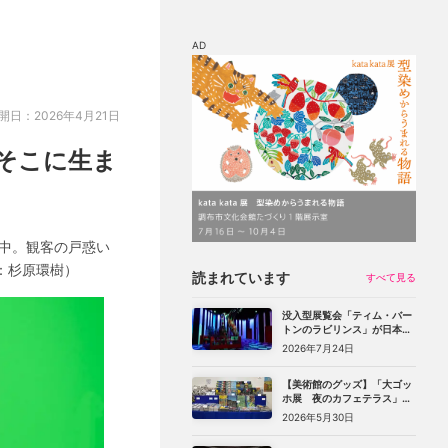
AD
マップ
チケット割引
開日：2026年4月21日
そこに生ま
中。観客の戸惑い
：杉原環樹）
読まれています
すべて見る
没入型展覧会「ティム・バー
トンのラビリンス」が日本初
上陸。豊洲のCREVIA BASE
2026年7月24日
Tokyoで11月開幕
【美術館のグッズ】「大ゴッ
ホ展 夜のカフェテラス」
（上野の森美術館）で見つけ
2026年5月30日
た、編集部おすすめグッズ10
選