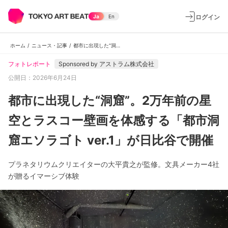
ログイン
Ja
En
ホーム
/
ニュース・記事
/
都市に出現した“洞窟”。2万年前の星空とラスコー壁画を体感する「都市洞窟エソラゴト ver.1」が日比谷で開催
フォトレポート
Sponsored by
アストラム株式会社
公開日：2026年6月24日
都市に出現した“洞窟”。2万年前の星
空とラスコー壁画を体感する「都市洞
窟エソラゴト ver.1」が日比谷で開催
プラネタリウムクリエイターの大平貴之が監修。文具メーカー4社
が贈るイマーシブ体験