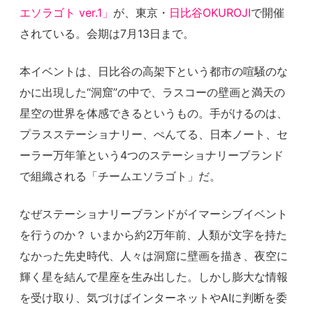
エソラゴト ver.1」
が、東京・
日比谷OKUROJI
で開催
されている。会期は7月13日まで。
本イベントは、日比谷の高架下という都市の喧騒のな
かに出現した“洞窟”の中で、ラスコーの壁画と満天の
星空の世界を体感できるというもの。手がけるのは、
プラスステーショナリー、ぺんてる、日本ノート、セ
ーラー万年筆という4つのステーショナリーブランド
で組織される「チームエソラゴト」だ。
なぜステーショナリーブランドがイマーシブイベント
を行うのか？ いまから約2万年前、人類が文字を持た
なかった先史時代、人々は洞窟に壁画を描き、夜空に
輝く星を結んで星座を生み出した。しかし膨大な情報
を受け取り、気づけばインターネットやAIに判断を委