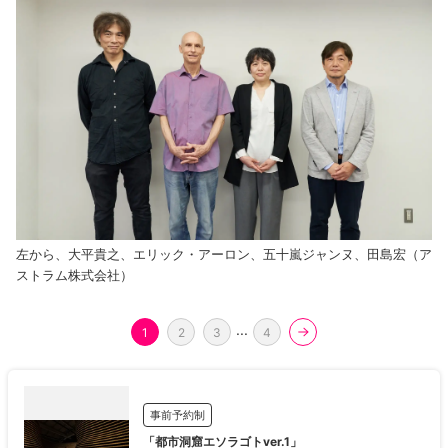
左から、大平貴之、エリック・アーロン、五十嵐ジャンヌ、田島宏（ア
ストラム株式会社）
...
1
2
3
4
事前予約制
「都市洞窟エソラゴトver.1」