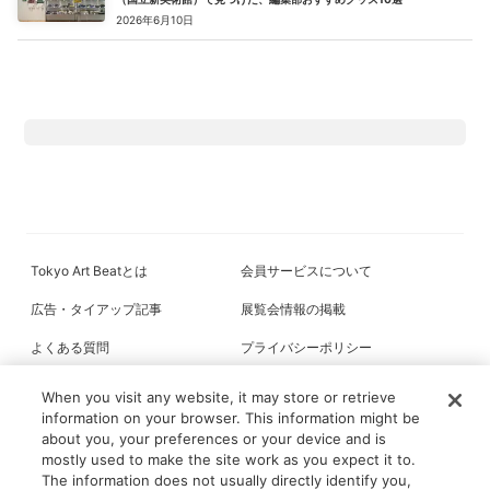
2026年6月10日
Tokyo Art Beatとは
会員サービスについて
広告・タイアップ記事
展覧会情報の掲載
よくある質問
プライバシーポリシー
利用規約
クッキーの詳細
When you visit any website, it may store or retrieve
information on your browser. This information might be
about you, your preferences or your device and is
mostly used to make the site work as you expect it to.
All content on this site is © its respective owner(s). Tokyo Art Beat (2004-
The information does not usually directly identify you,