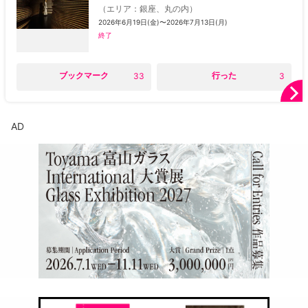
（
エリア
：
銀座、丸の内
）
2026年6月19日(金)〜2026年7月13日(月)
終了
○
ブックマーク
○
行った
33
3
AD