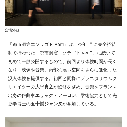
会場外観
「都市洞窟エソラゴト ver.1」は、今年1月に完全招待
制で行われた「都市洞窟エソラゴト ver.0」に続いて
初めて一般公開するもので、前回より体験時間が長く
なり、映像や音楽、内部の展示空間もさらに進化した
没入体験を提供する。初回と同様にプラネタリウムク
リエイターの
大平貴之
が監修を務め、音楽をフランス
出身の作曲家
エリック・アーロン
、学術協力として先
史学博士の
五十嵐ジャンヌ
が参加している。