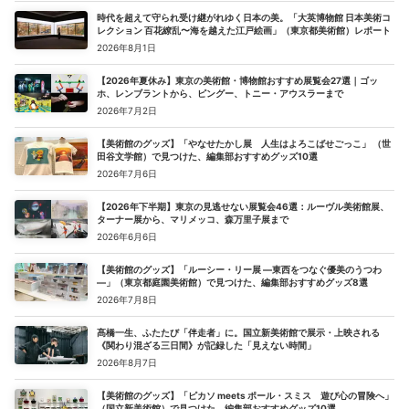
時代を超えて守られ受け継がれゆく日本の美。「大英博物館 日本美術コ
レクション 百花繚乱〜海を越えた江戸絵画」（東京都美術館）レポート
2026年8月1日
【2026年夏休み】東京の美術館・博物館おすすめ展覧会27選｜ゴッ
ホ、レンブラントから、ピングー、トニー・アウスラーまで
2026年7月2日
【美術館のグッズ】「やなせたかし展 人生はよろこばせごっこ」 （世
田谷文学館）で見つけた、編集部おすすめグッズ10選
2026年7月6日
【2026年下半期】東京の見逃せない展覧会46選：ルーヴル美術館展、
ターナー展から、マリメッコ、森万里子展まで
2026年6月6日
【美術館のグッズ】「ルーシー・リー展 ―東西をつなぐ優美のうつわ
―」（東京都庭園美術館）で見つけた、編集部おすすめグッズ8選
2026年7月8日
髙橋一生、ふたたび「伴走者」に。国立新美術館で展示・上映される
《関わり混ざる三日間》が記録した「見えない時間」
2026年8月7日
【美術館のグッズ】「ピカソ meets ポール・スミス 遊び心の冒険へ」
（国立新美術館）で見つけた、編集部おすすめグッズ10選