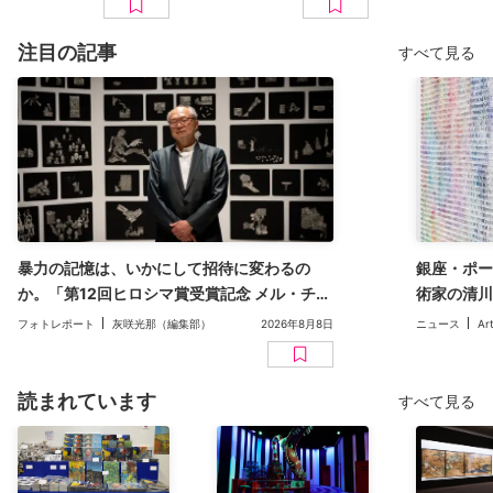
施設詳細が明らかに
台ヒルズギ
で開幕
注目の記事
すべて見る
暴力の記憶は、いかにして招待に変わるの
銀座・ポー
か。「第12回ヒロシマ賞受賞記念 メル・チン
術家の清川
展」（広島市現代美術館）レポート
二人展「Inv
フォトレポート
灰咲光那（編集部）
2026年8月8日
ニュース
Ar
読まれています
すべて見る