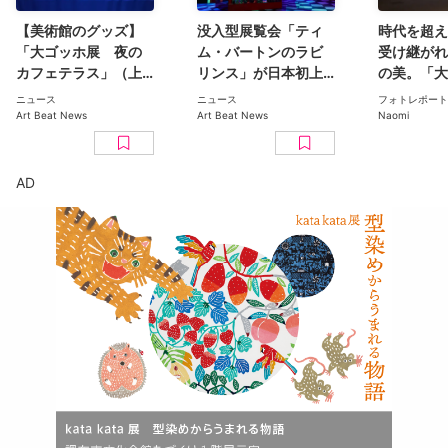
【美術館のグッズ】
没入型展覧会「ティ
時代を超え
「大ゴッホ展 夜の
ム・バートンのラビ
受け継がれ
カフェテラス」（上
リンス」が日本初上
の美。「大
野の森美術館）で見
陸。豊洲のCREVIA
日本美術コ
ニュース
ニュース
フォトレポート
つけた、編集部おす
BASE Tokyoで11月開
ン 百花繚乱〜海を越
Art Beat News
Art Beat News
Naomi
すめグッズ10選
幕
えた江戸絵
京都美術館
ト
AD