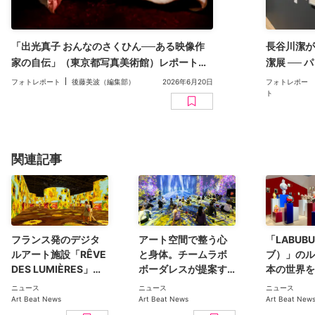
「出光真子 おんなのさくひん──ある映像作
長谷川潔が
家の自伝」（東京都写真美術館）レポート。
潔展 ──
実験的手法で女性の内なる叫びを描き出し
ナソニック
フォトレポート
後藤美波（編集部）
2026年6月20日
フォトレポー
た、日本のヴィデオ・アートのパイオニア
ト
関連記事
フランス発のデジタ
アート空間で整う心
「LABUB
ルアート施設「RÊVE
と身体。チームラボ
ブ）」のル
DES LUMIÈRES」が
ボーダレスが提案す
本の世界を
東京・有明に6月12日
る新しいウェルネス
「MONSTE
ニュース
ニュース
ニュース
グランドオープン。
体験
MONSTER
Art Beat News
Art Beat News
Art Beat New
最新技術を駆使した
AND TH