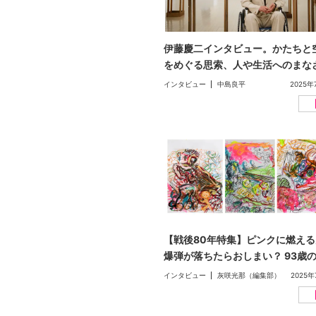
伊藤慶二インタビュー。かたちと
をめぐる思索、人や生活へのまな
──90歳を迎える作家の現在地（
インタビュー
中島良平
2025年
手：保坂健二朗）
【戦後80年特集】ピンクに燃える
爆弾が落ちたらおしまい？ 93歳
ウちゃんが初めて語る戦争体験
インタビュー
灰咲光那（編集部）
2025年