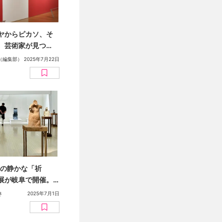
ヤからピカソ、そ
。芸術家が見つ
争と原爆のすがた
（編集部）
2025年7月22日
家の静かな「祈
展が岐阜で開催。
「抱擁」シリーズなど
き
2025年7月1日
る