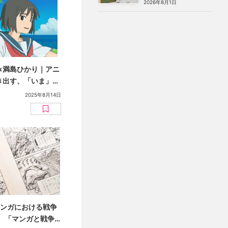
2026年8月1日
み」の絵画
×満島ひかり｜アニ
描き出す、「いま」を
争と想像力【戦後
2025年8月14日
マンガにおける戦争
。「マンガと戦争