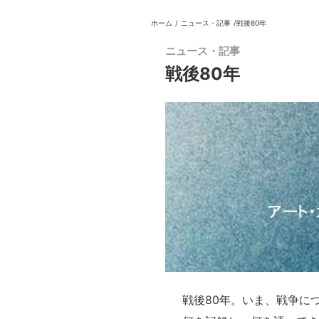
ホーム
/
ニュース・記事
/
戦後80年
日本
English
語
En
Ja
ログイン
ニュース・記事
戦後80年
戻る
ホーム
ログイン
Instagram
X
YouTube
戦後80年。いま、戦争に
Facebook