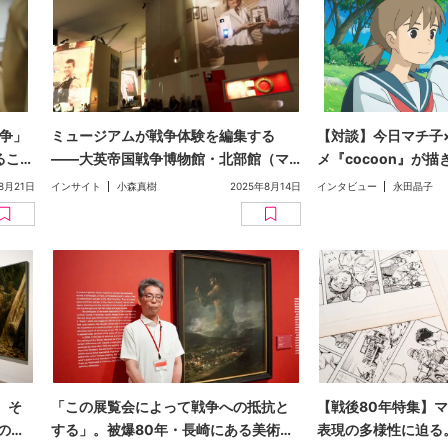
戦争」
ミュージアムが戦争体験を編集する
【対談】今日マチ子
るこ
——大英帝国戦争博物館・北部館（マ
メ『cocoon』が
な問い
ンチェスター）が示す戦争展示の可能
生きる少女たちの戦
8月21日
インサイト
小森真樹
2025年8月14日
インタビュー
永田晶子
性（文・小森真樹）【戦後80年特集】
80年特集】
、そ
「この展覧会によって戦争への抵抗と
【戦後80年特集】
の担
する」。被爆80年・長崎にある美術館
表現の多様性に迫る