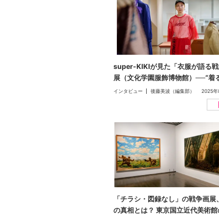
super-KIKIが見た「衣服が語る
展（文化学園服飾博物館）──“着
と”と身体、社会をめぐる政治的
インタビュー
後藤美波（編集部）
2025年
【戦後80年特集】
「チラシ・図録なし」の戦争画展
の真相とは？ 東京国立近代美術館