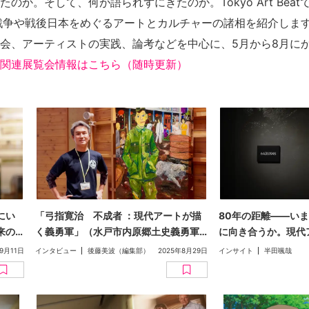
のか。そして、何が語られずにきたのか。Tokyo Art Beat
戦争や戦後日本をめぐるアートとカルチャーの諸相を紹介しま
会、アーティストの実践、論考などを中心に、5月から8月に
関連展覧会情報はこちら（随時更新）
にい
「弓指寛治 不成者 ：現代アートが描
80年の距離——い
来の
く義勇軍」（水戸市内原郷土史義勇軍
に向き合うか。現代
）
資料館）：満州に渡ったひとりの青年
新たな視点（文・半
9月11日
インタビュー
後藤美波（編集部）
2025年8月29日
インサイト
半田颯哉
の個人史から戦争を見つめる【戦後80
年特集】
年特集】