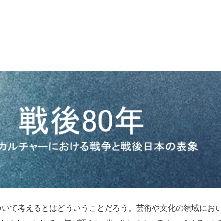
ニュース/記事
展覧会
記事トップ
注目の記事
読まれています
新着記事
ニュース
フォトレポート
インタビュー
インサイト
レビュー
TABからのお知らせ
シリーズ一覧
ついて考えるとはどういうことだろう。芸術や文化の領域にお