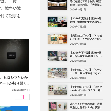
では、「特
時代を超えて守られ受け継が
れゆく日本の美。「大英博物
す。戦争や戦
館 日本美術コレクション 百花
2026年8月1日
繚乱〜海を越えた江戸絵画」
かけて記事を
（東京都美術館）レポート
【2026年夏休み】東京の美
術館・博物館おすすめ展覧会
27選｜ゴッホ、レンブラント
2026年7月2日
から、ピングー、トニー・ア
ウスラーまで
【美術館のグッズ】「やなせ
たかし展 人生はよろこばせ
ごっこ」 （世田谷文学館）で
2026年7月6日
見つけた、編集部おすすめグ
ッズ10選
【2026年下半期】東京の見
逃せない展覧会46選：ルーヴ
ル美術館展、ターナー展か
2026年6月6日
ら、マリメッコ、森万里子展
まで
【美術館のグッズ】「ルーシ
ー・リー展 ―東西をつなぐ優
美のうつわ―」（東京都庭園
ま、ヒロシマといか
2026年7月8日
美術館）で見つけた、編集部
アートが切り開く
おすすめグッズ8選
【美術館のグッズ】「ピカソ
田颯哉）【戦後80
2025年8月25日
meets ポール・スミス 遊び
心の冒険へ」（国立新美術
2026年6月10日
館）で見つけた、編集部おす
すめグッズ10選
遅れてきた注目の画家・吉村
宗浩とは何者か？ 長い実験期
を経てたどり着いた「悲し