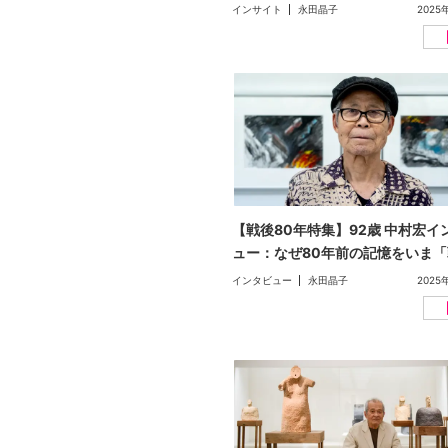
当者に「異例」の対応について聞
インサイト
永田晶子
2025
【戦後80年特集】
【戦後80年特集】92歳 中村宏イ
ュー：なぜ80年前の記憶をいま「
画」に描くのか
インタビュー
永田晶子
2025