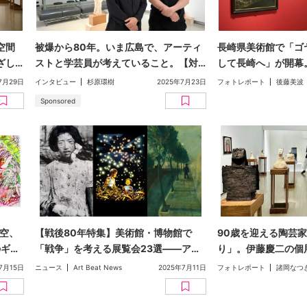
空間
被爆から80年。いま広島で、アーティ
長崎県美術館で「ゴ
ざし
ストと学芸員が考えていること。【対
して長崎へ」が開幕
聞き
談】黒田大スケ×松岡剛（広島市現代美
め、表現してきた戦
7月29日
インタビュー
杉原環樹
2025年7月23日
フォトレポート
後藤美波
術館）｜「被爆80周年記念 記憶と
Sponsored
物 ―モニュメント・ミュージアム・
アーカイブ―」展
空、
【戦後80年特集】美術館・博物館で
90歳を迎える陶芸
のギュ
「戦争」を考える展覧会23選——アー
り」。伊藤慶二の個
ト、写真、マンガ、アニメ、演劇まで
「HIROSHIMA」
7月15日
ニュース
Art Beat News
2025年7月11日
フォトレポート
諸岡なつ
人間の根本を見つめ