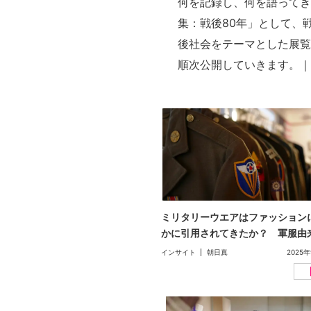
何を記録し、何を語ってきた
LINE
集：戦後80年」として、
後社会をテーマとした展覧
メールマガジン
Tokyo Art Beatとは
順次公開していきます。｜
会員サービスについて
広告・タイアップ記事
展覧会情報の掲載
よくある質問
プライバシーポリシー
利用規約
ミリタリーウエアはファッション
クッキーの詳細
かに引用されてきたか？ 軍服由
衣服の歴史をたどる（文：朝日真
インサイト
朝日真
2025年
【戦後80年特集】