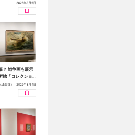
ンガミュージアム）
2025年8月6日
マンガの新たな傾
き手：山本浩貴）
催？ 戦争画も展示
術館「コレクショ
 記録をひらく 記
（編集部）
2025年8月4日