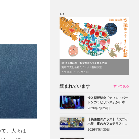
AD
マップ
チケット割引
読まれています
すべて見る
没入型展覧会「ティム・バー
トンのラビリンス」が日本初
上陸。豊洲のCREVIA BASE
2026年7月24日
Tokyoで11月開幕
【美術館のグッズ】「大ゴッ
ホ展 夜のカフェテラス」
（上野の森美術館）で見つけ
2026年5月30日
いて、人々は
た、編集部おすすめグッズ10
選