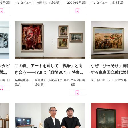
いた
だからできること。「ゴヤからピカ
展2」（京都国際マ
年8月9日
インタビュー
後藤美波（編集部）
2025年8月8日
インタビュー
山本浩貴
ソ、そして長崎へ」（長崎県美術館）
企画者に聞く、戦争
インタビュー【戦後80年特集】
向と広がりとは（聞
ンタビ
この夏、アートを通して「戦争」と向
なぜ「ひっそり」開
戦争
き合う——TABは「戦後80年」特集を
する東京国立近代美
お届けします
ンを中心とした特集
年8月5日
TAB編集部
福島夏子（Tokyo Art Beat
2025年8月
フォトレポート
灰咲光那
日記
編集長）
5日
憶をつむぐ」に迫る