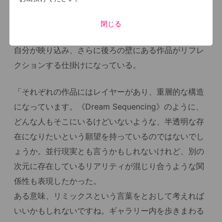
カラープレートを覗き見ると、ハーフミラーのように
閉じる
向こう側にある作品が透けて見える。同時にそこには
自分が映り込み、さらに後ろの壁にある作品がリフレ
クションする仕掛けになっている。
「それぞれの作品にはレイヤーがあり、重層的な構造
になっています。《Dream Sequencing》のように、
どんな人もそこにいるけどいないような、半透明な存
在になりたいという願望を持っているのではないでし
ょうか。並行現実とも言うかもしれないけれど、別の
次元に存在しているリアリティが混じり合うような関
係性も表現したかった。
ある意味、リミックスという言葉をとおして考えれば
いいかもしれないですね。ギャラリー内を歩きまわる