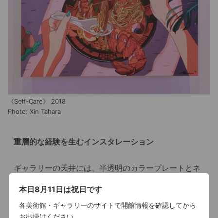
《Self-Care》 2018
Photo: Xin Tahara
重層的な経験を生むインスタレーション
ギャラリーの天井には、半透明のカラープレートとネ
オンカラーの照明がいくつも吊るされている。MAD
本日8月11日は祝日です
DOG JONESの作品世界のような色の光が空間全体に
各美術館・ギャラリーのサイトで開館情報を確認してから
広がり、作品を染め上げている。
お出掛けください。