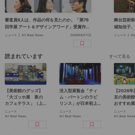
審査員6人は、作品の何を見たのか。「第76
舞台芸術祭
回学展 アート＆デザインアワード」受賞作品
城知佳子、
展、国立新美術館で8月16日まで
ーぽん」参
ニュース
Art Beat News
2026年8月11日
ニュース
Ar
読まれています
すべて見る
【美術館のグッズ】
没入型展覧会「ティ
【2026
「大ゴッホ展 夜の
ム・バートンのラビ
京の美術館
カフェテラス」（上
リンス」が日本初上
おすすめ展
野の森美術館）で見
陸。豊洲のCREVIA
｜ゴッホ、
ニュース
ニュース
ニュース
つけた、編集部おす
BASE Tokyoで11月開
ントから、
Art Beat News
Art Beat News
Art Beat New
すめグッズ10選
幕
ー、トニー
ラーまで