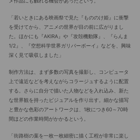
メ作品にも触れる機会があったという。
「若いときにある映画祭で見た『もののけ姫』に衝撃
を受けてから、アニメの世界が目の前に広がりまし
た。ほかにも『AKIRA』や『攻殻機動隊』、『らんま
1/2』、『空想科学世界ガリバーボーイ』などを、興味
深く見て吸収しました」
制作方法は、まず多数の写真を撮影し、コンピュータ
上で遠近などを考えながらコラージュするように配置
する。さらに自分で描いた人物などを入れ込み、新た
な世界観を持ったビジュアルを作り出す。細かな描写
と豊かな色彩のアートワークは、1枚につき60～70時
間ほどの作業時間がかかるという。
「街路樹の葉を一枚一枚細密に描く工程が非常に楽し