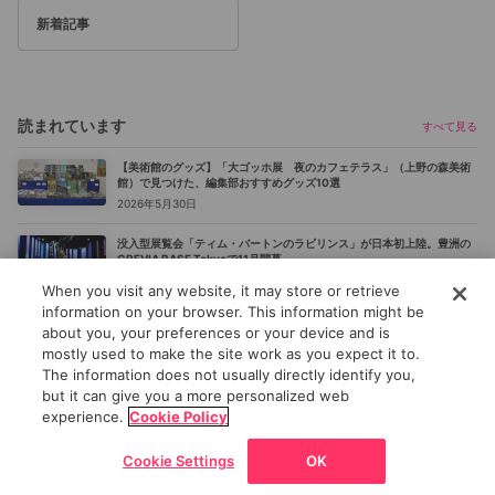
新着記事
読まれています
すべて見る
【美術館のグッズ】「大ゴッホ展 夜のカフェテラス」（上野の森美術
館）で見つけた、編集部おすすめグッズ10選
2026年5月30日
没入型展覧会「ティム・バートンのラビリンス」が日本初上陸。豊洲の
CREVIA BASE Tokyoで11月開幕
2026年7月24日
When you visit any website, it may store or retrieve
information on your browser. This information might be
【2026年夏休み】東京の美術館・博物館おすすめ展覧会27選｜ゴッ
about you, your preferences or your device and is
ホ、レンブラントから、ピングー、トニー・アウスラーまで
mostly used to make the site work as you expect it to.
2026年7月2日
The information does not usually directly identify you,
but it can give you a more personalized web
髙橋一生、ふたたび「伴走者」に。国立新美術館で展示・上映される
記事トップ
注目の記事
読まれています
新着記事
ニュース
フォ
《関わり混ざる三日間》が記録した「見えない時間」
experience.
Cookie Policy
2026年8月7日
Cookie Settings
OK
時代を超えて守られ受け継がれゆく日本の美。「大英博物館 日本美術コ
戻る
ホーム
ニュース/記事
展覧会
マップ
チケット割引
レクション 百花繚乱〜海を越えた江戸絵画」（東京都美術館）レポート