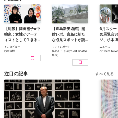
【対談】岡田裕子×中
【直島新美術館】開
6月スター
嶋泉：女性がアーテ
館レポ。直島に新た
め展覧会3
ィストとして生きる
な必見スポットが誕
ソ、杉本博
こと、“消えた女性作
生！集落に佇む安藤
真子、モネ
インタビュー
フォトレポート
ニュース
家”の作品をステレオ
忠雄建築でアート作
【2026年
杉原環樹
福島夏子（Tokyo Art Beat編
Art Beat New
集長）
タイプから解放する
品を楽しむ。行き
こと
方・アクセスも
注目の記事
すべて見る