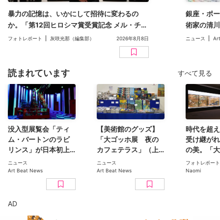
暴力の記憶は、いかにして招待に変わるの
銀座・ポー
か。「第12回ヒロシマ賞受賞記念 メル・チン
術家の清川
展」（広島市現代美術館）レポート
二人展「Inv
フォトレポート
灰咲光那（編集部）
2026年8月8日
ニュース
Ar
読まれています
すべて見る
没入型展覧会「ティ
【美術館のグッズ】
時代を超え
ム・バートンのラビ
「大ゴッホ展 夜の
受け継がれ
リンス」が日本初上
カフェテラス」（上
の美。「大
陸。豊洲のCREVIA
野の森美術館）で見
日本美術コ
ニュース
ニュース
フォトレポート
BASE Tokyoで11月開
つけた、編集部おす
ン 百花繚乱〜海を越
Art Beat News
Art Beat News
Naomi
幕
すめグッズ10選
えた江戸絵
京都美術館
ト
AD