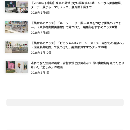
【2026年下半期】東京の見逃せない展覧会46選：ルーヴル美術館展、
ターナー展から、マリメッコ、森万里子展まで
2026年6月6日
【美術館のグッズ】「ルーシー・リー展 ―東西をつなぐ優美のうつわ
―」（東京都庭園美術館）で見つけた、編集部おすすめグッズ8選
2026年7月8日
【美術館のグッズ】「ピカソ meets ポール・スミス 遊び心の冒険へ」
（国立新美術館）で見つけた、編集部おすすめグッズ10選
2026年6月10日
遅れてきた注目の画家・吉村宗浩とは何者か？ 長い実験期を経てたどり
着いた「悲しみ」の絵画
2026年8月1日