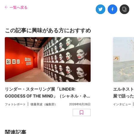
一覧へ戻る
この記事に興味がある方におすすめ
リンダー・スターリング展「LINDER:
エルネスト
GODDESS OF THE MIND」（シャネル・ネ
展で語った
クサス・ホール）レポート。女性へのまなざ
した存在な
フォトレポート
後藤美波（編集部）
2026年6月26日
インタビュー
しを問い、再定義するフォトモンタージュ
関連記事