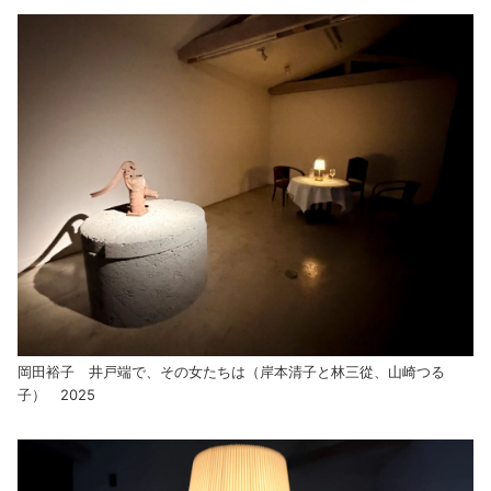
岡田裕子 井戸端で、その女たちは（岸本清子と林三從、山崎つる
子） 2025