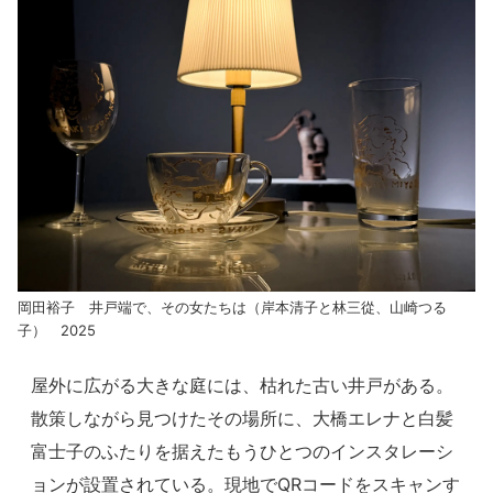
岡田裕子 井戸端で、その女たちは（岸本清子と林三從、山崎つる
子） 2025
屋外に広がる大きな庭には、枯れた古い井戸がある。
散策しながら見つけたその場所に、大橋エレナと白髪
富士子のふたりを据えたもうひとつのインスタレーシ
ョンが設置されている。現地でQRコードをスキャンす