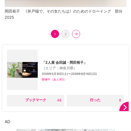
岡田裕子 《井戸端で、その女たちは》のためのドローイング 部分
2025
1
2
「2人展 会田誠・岡田裕子」
（
エリア
：
神奈川県
）
2026年5月30日(土)〜2026年8月16日(日)
開催中
（あと8日）
○
ブックマーク
○
行った
48
8
AD