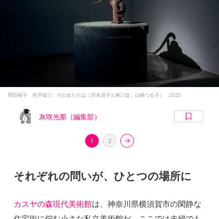
岡田裕子 井戸端で、その女たちは（岸本清子と林三從、山崎つる子） 2025
灰咲光那（編集部）
1
2
それぞれの問いが、ひとつの場所に
カスヤの森現代美術館
は、神奈川県横須賀市の閑静な
住宅街に佇む小さな私立美術館だ。ここでは夫婦でも