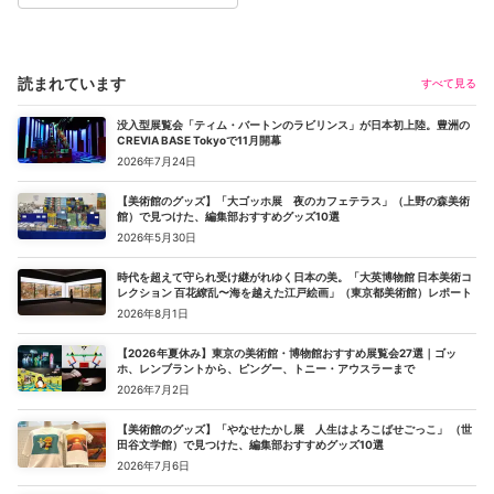
読まれています
すべて見る
没入型展覧会「ティム・バートンのラビリンス」が日本初上陸。豊洲の
CREVIA BASE Tokyoで11月開幕
2026年7月24日
【美術館のグッズ】「大ゴッホ展 夜のカフェテラス」（上野の森美術
館）で見つけた、編集部おすすめグッズ10選
2026年5月30日
時代を超えて守られ受け継がれゆく日本の美。「大英博物館 日本美術コ
レクション 百花繚乱〜海を越えた江戸絵画」（東京都美術館）レポート
2026年8月1日
【2026年夏休み】東京の美術館・博物館おすすめ展覧会27選｜ゴッ
ホ、レンブラントから、ピングー、トニー・アウスラーまで
2026年7月2日
【美術館のグッズ】「やなせたかし展 人生はよろこばせごっこ」 （世
田谷文学館）で見つけた、編集部おすすめグッズ10選
2026年7月6日