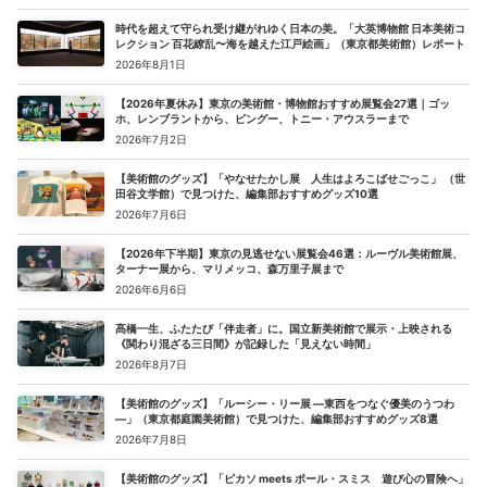
時代を超えて守られ受け継がれゆく日本の美。「大英博物館 日本美術コ
レクション 百花繚乱〜海を越えた江戸絵画」（東京都美術館）レポート
2026年8月1日
【2026年夏休み】東京の美術館・博物館おすすめ展覧会27選｜ゴッ
ホ、レンブラントから、ピングー、トニー・アウスラーまで
2026年7月2日
【美術館のグッズ】「やなせたかし展 人生はよろこばせごっこ」 （世
田谷文学館）で見つけた、編集部おすすめグッズ10選
2026年7月6日
【2026年下半期】東京の見逃せない展覧会46選：ルーヴル美術館展、
ターナー展から、マリメッコ、森万里子展まで
2026年6月6日
髙橋一生、ふたたび「伴走者」に。国立新美術館で展示・上映される
《関わり混ざる三日間》が記録した「見えない時間」
2026年8月7日
【美術館のグッズ】「ルーシー・リー展 ―東西をつなぐ優美のうつわ
―」（東京都庭園美術館）で見つけた、編集部おすすめグッズ8選
2026年7月8日
【美術館のグッズ】「ピカソ meets ポール・スミス 遊び心の冒険へ」