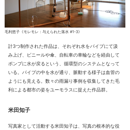
毛利悠子《モレモレ：与えられた落水 #1-3》
計3つ制作された作品は、それぞれ水をパイプにて汲
み上げ、ビニールや傘、自転車の車輪などを経由して
ポンプに水が戻るという、循環型のシステムとなって
いる。パイプの中を水が通り、脈動する様子は血管の
ようにも見える。数々の雨漏り事例を収集してきた毛
利による都市の姿をユーモラスに捉えた作品群。
米田知子
写真家として活動する米田知子は、写真の根本的な役