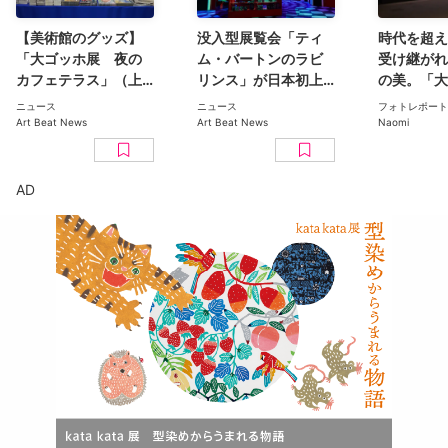
【美術館のグッズ】
没入型展覧会「ティ
時代を超え
「大ゴッホ展 夜の
ム・バートンのラビ
受け継がれ
カフェテラス」（上
リンス」が日本初上
の美。「大
野の森美術館）で見
陸。豊洲のCREVIA
日本美術コ
ニュース
ニュース
フォトレポート
つけた、編集部おす
BASE Tokyoで11月開
ン 百花繚乱〜海を越
Art Beat News
Art Beat News
Naomi
すめグッズ10選
幕
えた江戸絵
京都美術館
ト
AD