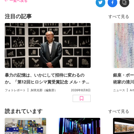
一覧へ戻る
注目の記事
すべて見る
暴力の記憶は、いかにして招待に変わるの
銀座・ポー
か。「第12回ヒロシマ賞受賞記念 メル・チン
術家の清川
展」（広島市現代美術館）レポート
二人展「Inv
フォトレポート
灰咲光那（編集部）
2026年8月8日
ニュース
Ar
読まれています
すべて見る