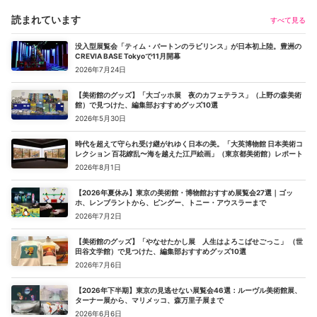
読まれています
すべて見る
没入型展覧会「ティム・バートンのラビリンス」が日本初上陸。豊洲の
CREVIA BASE Tokyoで11月開幕
2026年7月24日
【美術館のグッズ】「大ゴッホ展 夜のカフェテラス」（上野の森美術
館）で見つけた、編集部おすすめグッズ10選
2026年5月30日
時代を超えて守られ受け継がれゆく日本の美。「大英博物館 日本美術コ
レクション 百花繚乱〜海を越えた江戸絵画」（東京都美術館）レポート
2026年8月1日
【2026年夏休み】東京の美術館・博物館おすすめ展覧会27選｜ゴッ
ホ、レンブラントから、ピングー、トニー・アウスラーまで
2026年7月2日
【美術館のグッズ】「やなせたかし展 人生はよろこばせごっこ」 （世
田谷文学館）で見つけた、編集部おすすめグッズ10選
2026年7月6日
【2026年下半期】東京の見逃せない展覧会46選：ルーヴル美術館展、
ターナー展から、マリメッコ、森万里子展まで
2026年6月6日