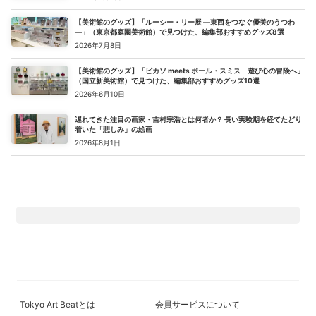
【美術館のグッズ】「ルーシー・リー展 ―東西をつなぐ優美のうつわ
―」（東京都庭園美術館）で見つけた、編集部おすすめグッズ8選
2026年7月8日
【美術館のグッズ】「ピカソ meets ポール・スミス 遊び心の冒険へ」
（国立新美術館）で見つけた、編集部おすすめグッズ10選
2026年6月10日
遅れてきた注目の画家・吉村宗浩とは何者か？ 長い実験期を経てたどり
着いた「悲しみ」の絵画
2026年8月1日
Tokyo Art Beatとは
会員サービスについて