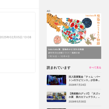
AD
マップ
チケット割引
2025年02月05日 13:08
読まれています
すべて見る
没入型展覧会「ティム・バー
トンのラビリンス」が日本初
上陸。豊洲のCREVIA BASE
2026年7月24日
Tokyoで11月開幕
【美術館のグッズ】「大ゴッ
ホ展 夜のカフェテラス」
（上野の森美術館）で見つけ
2026年5月30日
た、編集部おすすめグッズ10
選