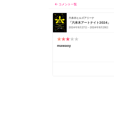
コメント一覧
日本
English
語
En
Ja
ログイン
六本木ヒルズアリーナ
「六本木アートナイト2024」
2024年9月27日～2024年9月29日
戻る
ホーム
ログイン
mawaoy
Instagram
X
YouTube
Facebook
LINE
メールマガジン
Tokyo Art Beatとは
会員サービスについて