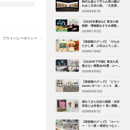
時代を超えて守られ受け継が
れゆく日本の美。「大英博物
館 日本美術コレクション 百花
2026年8月1日
繚乱〜海を越えた江戸絵画」
（東京都美術館）レポート
【2026年夏休み】東京の美
術館・博物館おすすめ展覧会
27選｜ゴッホ、レンブラント
2026年7月2日
から、ピングー、トニー・ア
ウスラーまで
プライバシーポリシー
【美術館のグッズ】「やなせ
たかし展 人生はよろこばせ
ごっこ」 （世田谷文学館）で
2026年7月6日
見つけた、編集部おすすめグ
ッズ10選
【2026年下半期】東京の見
逃せない展覧会46選：ルーヴ
ル美術館展、ターナー展か
2026年6月6日
ら、マリメッコ、森万里子展
まで
【美術館のグッズ】「ピカソ
meets ポール・スミス 遊び
心の冒険へ」（国立新美術
2026年6月10日
館）で見つけた、編集部おす
すめグッズ10選
遅れてきた注目の画家・吉村
宗浩とは何者か？ 長い実験期
を経てたどり着いた「悲し
2026年8月1日
み」の絵画
【美術館のグッズ】「ルーシ
ー・リー展 ―東西をつなぐ優
美のうつわ―」（東京都庭園