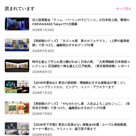
読まれています
すべて見る
没入型展覧会「ティム・バートンのラビリンス」が日本初上陸。豊洲の
CREVIA BASE Tokyoで11月開幕
2026年7月24日
【美術館のグッズ】「大ゴッホ展 夜のカフェテラス」（上野の森美術
館）で見つけた、編集部おすすめグッズ10選
2026年5月30日
時代を超えて守られ受け継がれゆく日本の美。「大英博物館 日本美術コ
レクション 百花繚乱〜海を越えた江戸絵画」（東京都美術館）レポート
2026年8月1日
【2026年夏休み】東京の美術館・博物館おすすめ展覧会27選｜ゴッ
ホ、レンブラントから、ピングー、トニー・アウスラーまで
2026年7月2日
【美術館のグッズ】「やなせたかし展 人生はよろこばせごっこ」 （世
田谷文学館）で見つけた、編集部おすすめグッズ10選
2026年7月6日
【2026年下半期】東京の見逃せない展覧会46選：ルーヴル美術館展、
ターナー展から、マリメッコ、森万里子展まで
2026年6月6日