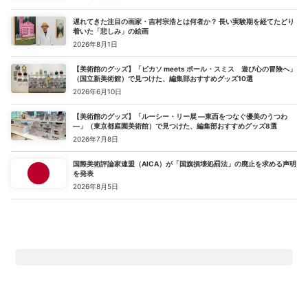
遅れてきた注目の画家・吉村宗浩とは何者か？ 長い実験期を経てたどり
着いた「悲しみ」の絵画
2026年8月1日
【美術館のグッズ】「ピカソ meets ポール・スミス 遊び心の冒険へ」
（国立新美術館）で見つけた、編集部おすすめグッズ10選
2026年6月10日
【美術館のグッズ】「ルーシー・リー展 ―東西をつなぐ優美のうつわ
―」（東京都庭園美術館）で見つけた、編集部おすすめグッズ8選
2026年7月8日
国際美術評論家連盟（AICA）が「国旗損壊処罰法」の廃止を求める声明
を発表
2026年8月5日