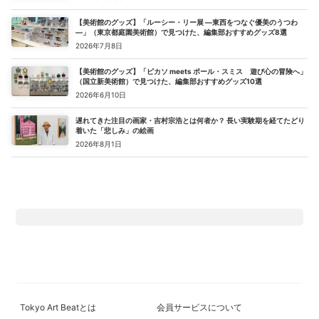
【美術館のグッズ】「ルーシー・リー展 ―東西をつなぐ優美のうつわ
―」（東京都庭園美術館）で見つけた、編集部おすすめグッズ8選
2026年7月8日
【美術館のグッズ】「ピカソ meets ポール・スミス 遊び心の冒険へ」
（国立新美術館）で見つけた、編集部おすすめグッズ10選
2026年6月10日
遅れてきた注目の画家・吉村宗浩とは何者か？ 長い実験期を経てたどり
着いた「悲しみ」の絵画
2026年8月1日
Tokyo Art Beatとは
会員サービスについて