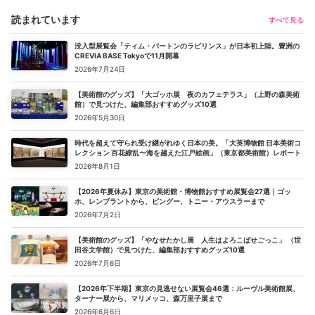
読まれています
すべて見る
没入型展覧会「ティム・バートンのラビリンス」が日本初上陸。豊洲の
CREVIA BASE Tokyoで11月開幕
2026年7月24日
【美術館のグッズ】「大ゴッホ展 夜のカフェテラス」（上野の森美術
館）で見つけた、編集部おすすめグッズ10選
2026年5月30日
時代を超えて守られ受け継がれゆく日本の美。「大英博物館 日本美術コ
レクション 百花繚乱〜海を越えた江戸絵画」（東京都美術館）レポート
2026年8月1日
【2026年夏休み】東京の美術館・博物館おすすめ展覧会27選｜ゴッ
ホ、レンブラントから、ピングー、トニー・アウスラーまで
2026年7月2日
【美術館のグッズ】「やなせたかし展 人生はよろこばせごっこ」 （世
田谷文学館）で見つけた、編集部おすすめグッズ10選
2026年7月6日
【2026年下半期】東京の見逃せない展覧会46選：ルーヴル美術館展、
ターナー展から、マリメッコ、森万里子展まで
2026年6月6日