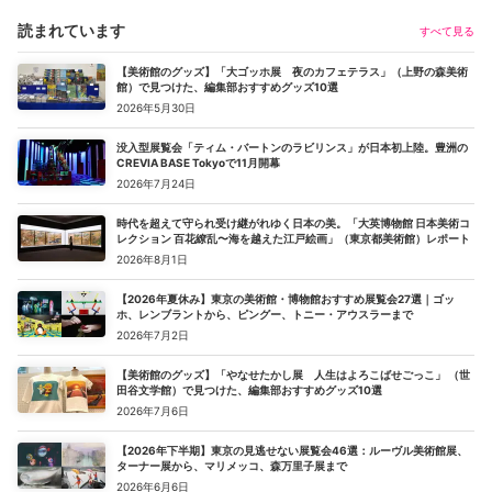
読まれています
すべて見る
【美術館のグッズ】「大ゴッホ展 夜のカフェテラス」（上野の森美術
館）で見つけた、編集部おすすめグッズ10選
2026年5月30日
没入型展覧会「ティム・バートンのラビリンス」が日本初上陸。豊洲の
CREVIA BASE Tokyoで11月開幕
2026年7月24日
時代を超えて守られ受け継がれゆく日本の美。「大英博物館 日本美術コ
レクション 百花繚乱〜海を越えた江戸絵画」（東京都美術館）レポート
2026年8月1日
【2026年夏休み】東京の美術館・博物館おすすめ展覧会27選｜ゴッ
ホ、レンブラントから、ピングー、トニー・アウスラーまで
2026年7月2日
【美術館のグッズ】「やなせたかし展 人生はよろこばせごっこ」 （世
田谷文学館）で見つけた、編集部おすすめグッズ10選
2026年7月6日
【2026年下半期】東京の見逃せない展覧会46選：ルーヴル美術館展、
ターナー展から、マリメッコ、森万里子展まで
2026年6月6日